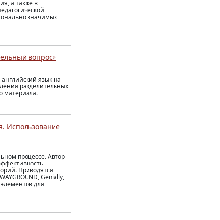
я, а также в
педагогической
сионально значимых
тельный вопрос»
 английский язык на
ебления разделительных
о материала.
я. Использование
ьном процессе. Автор
 эффективность
торий. Приводятся
WAYGROUND, Genially,
х элементов для