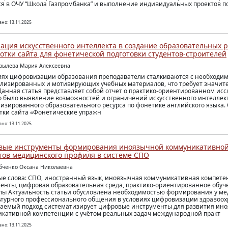
я в ОЧУ “Школа Газпромбанка” и выполнение индивидуальных проектов п
но: 13.11.2025
ация искусственного интеллекта в создание образовательных р
отки сайта для фонетической подготовки студентов-строителей
урылева Мария Алексеевна
иях цифровизации образования преподаватели сталкиваются с необходи
лизированных и мотивирующих учебных материалов, что требует значи
 Данная статья представляет собой отчет о практико-ориентированном ис
о было выявление возможностей и ограничений искусственного интеллект
изированного образовательного ресурса по фонетике английского языка.
тки сайта «Фонетические упражн
но: 13.11.2025
вые инструменты формирования иноязычной коммуникативной
тов медицинского профиля в системе СПО
убченко Оксана Николаевна
е слова: СПО, иностранный язык, иноязычная коммуникативная компете
енты, цифровая образовательная среда, практико-ориентированное обуч
ы Актуальность статьи обусловлена необходимостью формирования у ме
турного профессионального общения в условиях цифровизации здравоох
аемый подход систематизирует цифровые инструменты для развития ин
кативной компетенции с учётом реальных задач международной практ
но: 13.11.2025