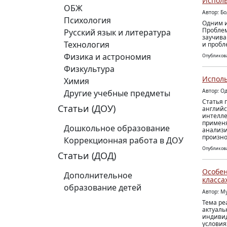
Исполь
ОБЖ
Автор: Б
Психология
Одним и
Проблем
Русский язык и литература
заучива
Технология
и пробл
Физика и астрономия
Опубликова
Физкультура
Исполь
Химия
Автор: О
Другие учебные предметы
Статья 
Статьи (ДОУ)
английс
интелле
применя
Дошкольное образование
анализи
произно
Коррекционная работа в ДОУ
Опубликова
Статьи (ДОД)
Особен
Дополнительное
класса
образование детей
Автор: М
Тема ре
актуаль
индивид
условия