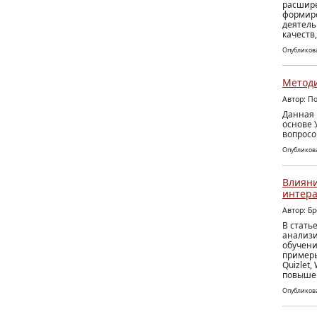
расшире
формиро
деятель
качеств
Опубликова
Методи
Автор: П
Данная 
основе 
вопросо
Опубликова
Влияни
интера
Автор: Б
В стать
анализи
обучени
примеры
Quizlet
повышен
Опубликова