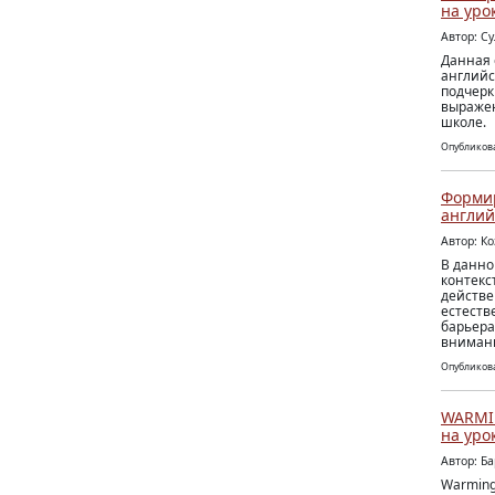
на уро
Автор: С
Данная 
английс
подчерк
выражен
школе.
Опубликова
Формир
англий
Автор: К
В данно
контекс
действе
естеств
барьера
внимани
Опубликова
WARMIN
на уро
Автор: Б
Warming