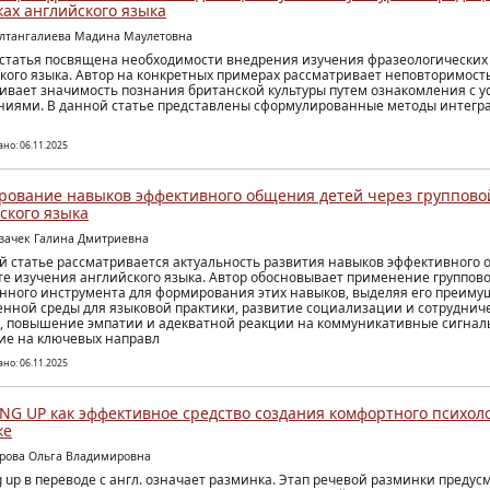
ках английского языка
ултангалиева Мадина Маулетовна
статья посвящена необходимости внедрения изучения фразеологических 
кого языка. Автор на конкретных примерах рассматривает неповторимост
ивает значимость познания британской культуры путем ознакомления с 
иями. В данной статье представлены сформулированные методы интегр
но: 06.11.2025
ование навыков эффективного общения детей через групповой
ского языка
озачек Галина Дмитриевна
й статье рассматривается актуальность развития навыков эффективного 
те изучения английского языка. Автор обосновывает применение группово
нного инструмента для формирования этих навыков, выделяя его преиму
енной среды для языковой практики, развитие социализации и сотрудниче
, повышение эмпатии и адекватной реакции на коммуникативные сигналы
е на ключевых направл
но: 06.11.2025
G UP как эффективное средство создания комфортного психоло
ке
арова Ольга Владимировна
 up в переводе с англ. означает разминка. Этап речевой разминки предус