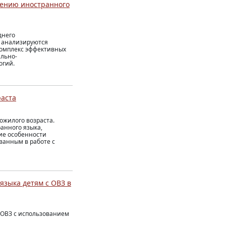
чению иностранного
днего
е анализируются
комплекс эффективных
льно-
огий.
раста
ожилого возраста.
анного языка,
ие особенности
ванным в работе с
языка детям с ОВЗ в
 ОВЗ с использованием