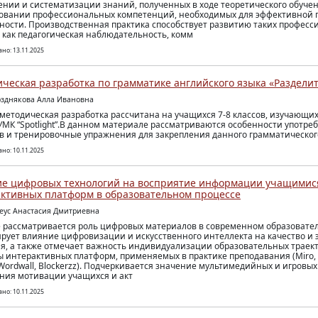
нии и систематизации знаний, полученных в ходе теоретического обучени
вании профессиональных компетенций, необходимых для эффективной 
ности. Производственная практика способствует развитию таких профес
, как педагогическая наблюдательность, комм
но: 13.11.2025
ческая разработка по грамматике английского языка «Раздели
озднякова Алла Ивановна
методическая разработка рассчитана на учащихся 7-8 классов, изучающих
УМК “Spotlight”.В данном материале рассматриваются особенности употр
в и тренировочные упражнения для закрепления данного грамматическог
но: 10.11.2025
е цифровых технологий на восприятие информации учащимис
ктивных платформ в образовательном процессе
реус Анастасия Дмитриевна
е рассматривается роль цифровых материалов в современном образовател
рует влияние цифровизации и искусственного интеллекта на качество и
я, а также отмечает важность индивидуализации образовательных траек
 интерактивных платформ, применяемых в практике преподавания (Miro, 
, Wordwall, Blockerzz). Подчеркивается значение мультимедийных и игровы
ия мотивации учащихся и акт
но: 10.11.2025