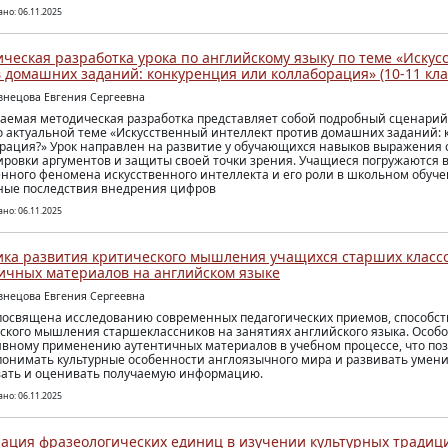
но: 06.11.2025
ческая разработка урока по английскому языку по теме «Искус
 домашних заданий: конкуренция или коллаборация» (10-11 кла
узнецова Евгения Сергеевна
аемая методическая разработка представляет собой подробный сценарий
о актуальной теме «Искусственный интеллект против домашних заданий:
рация?» Урок направлен на развитие у обучающихся навыков выражения 
ровки аргументов и защиты своей точки зрения. Учащиеся погружаются 
нного феномена искусственного интеллекта и его роли в школьном обуч
ые последствия внедрения цифров
но: 06.11.2025
ка развития критического мышления учащихся старших класс
ичных материалов на английском языке
узнецова Евгения Сергеевна
посвящена исследованию современных педагогических приемов, способс
ского мышления старшеклассников на занятиях английского языка. Особ
вному применению аутентичных материалов в учебном процессе, что по
понимать культурные особенности англоязычного мира и развивать умени
ать и оценивать получаемую информацию.
но: 06.11.2025
ация фразеологических единиц в изучении культурных традиц