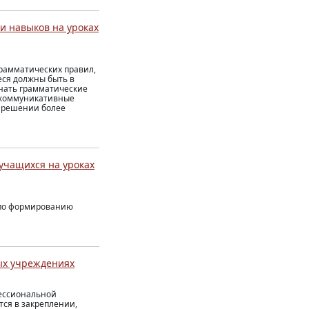
и навыков на уроках
грамматических правил,
еся должны быть в
нать грамматические
й коммуникативные
 решении более
учащихся на уроках
 по формированию
ых учреждениях
фессиональной
тся в закреплении,