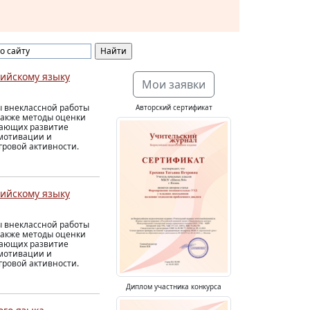
лийскому языку
Мои заявки
ы внеклассной работы
Авторский сертификат
 также методы оценки
вающих развитие
 мотивации и
гровой активности.
лийскому языку
ы внеклассной работы
 также методы оценки
вающих развитие
 мотивации и
гровой активности.
Диплом участника конкурса