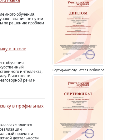
ого языка
блемного обучения.
лучают знания не путем
оты по решению проблем
ыку в школе
есс обучения
скусственный
Сертификат слушателя вебинара
ственного интеллекта,
лу. В частности,
азговорной речи и
языку в профильных
классах является
 реализации
альный проект» и
ектной деятельности