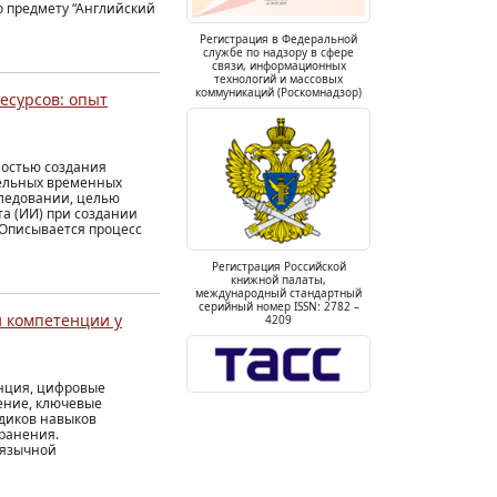
о предмету “Английский
Регистрация в Федеральной
службе по надзору в сфере
связи, информационных
технологий и массовых
коммуникаций (Роскомнадзор)
есурсов: опыт
мостью создания
тельных временных
следовании, целью
а (ИИ) при создании
 Описывается процесс
Регистрация Российской
книжной палаты,
международный стандартный
серийный номер ISSN: 2782 –
 компетенции у
4209
нция, цифровые
ение, ключевые
диков навыков
ранения.
оязычной