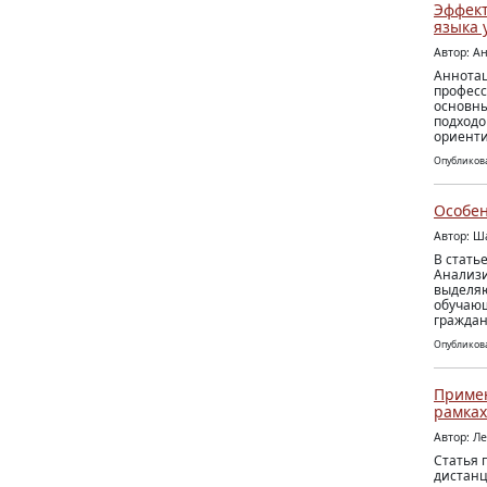
Эффект
языка 
Автор: А
Аннотац
професс
основны
подходо
ориенти
Опубликова
Особен
Автор: Ш
В стать
Анализи
выделяю
обучающ
граждан
Опубликова
Примен
рамках
Автор: Л
Статья 
дистанц