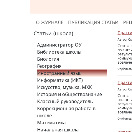
О ЖУРНАЛЕ
ПУБЛИКАЦИЯ СТАТЬИ
РЕ
Статьи (школа)
Практи
Автор: С
Администратор ОУ
Статья 
по англ
Библиотека школы
результ
Биология
коммуни
вовлече
География
Опубликова
Иностранный язык
Информатика (ИКТ)
Практи
Искусство, музыка, МХК
Автор: С
История и обществознание
Статья 
по англ
Классный руководитель
результ
Коррекционная работа в
коммуни
вовлече
школе
Опубликова
Математика
Начальная школа