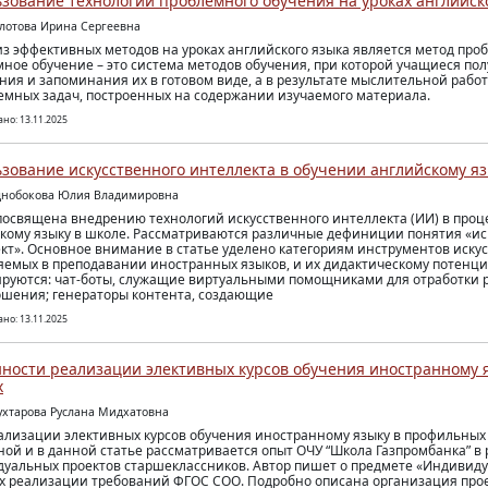
зование технологии проблемного обучения на уроках английск
олотова Ирина Сергеевна
з эффективных методов на уроках английского языка является метод про
ное обучение – это система методов обучения, при которой учащиеся по
ния и запоминания их в готовом виде, а в результате мыслительной раб
емных задач, построенных на содержании изучаемого материала.
но: 13.11.2025
зование искусственного интеллекта в обучении английскому яз
днобокова Юлия Владимировна
посвящена внедрению технологий искусственного интеллекта (ИИ) в проц
кому языку в школе. Рассматриваются различные дефиниции понятия «и
кт». Основное внимание в статье уделено категориям инструментов искус
емых в преподавании иностранных языков, и их дидактическому потенциа
руются: чат-боты, служащие виртуальными помощниками для отработки р
шения; генераторы контента, создающие
но: 13.11.2025
ности реализации элективных курсов обучения иностранному 
х
ухтарова Руслана Мидхатовна
ализации элективных курсов обучения иностранному языку в профильных 
ной и в данной статье рассматривается опыт ОЧУ “Школа Газпромбанка” в
уальных проектов старшеклассников. Автор пишет о предмете «Индивиду
х реализации требований ФГОС СОО. Подробно описана организация про