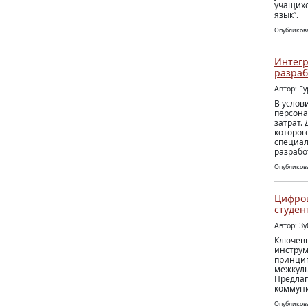
учащихс
язык”.
Опубликова
Интегр
разраб
Автор: Г
В услов
персона
затрат.
которог
специал
разрабо
Опубликова
Цифро
студен
Автор: З
Ключевы
инструм
принцип
межкуль
Предлаг
коммуни
Опубликова