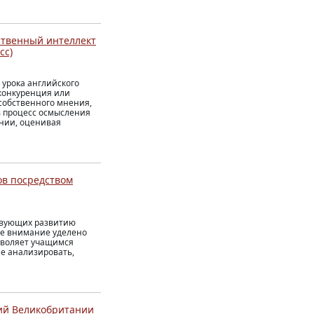
ственный интеллект
сс)
 урока английского
 конкуренция или
собственного мнения,
в процесс осмысления
ении, оценивая
ов посредством
твующих развитию
ое внимание уделено
зволяет учащимся
е анализировать,
ий Великобритании