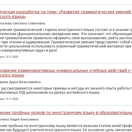
ческая разработка на тему: «Развитие грамматических умений 
ского языка»
атагаева Светлана Семёновна
учения грамматической стороне иностранного языка состоит и в знании 
ктическом (функциональном) овладении ими. Это означает, что обучающи
ии грамматически правильно оформить свои высказывания, уметь распоз
 при чтении и аудировании. Грамматическое умение представляет собо
ости школьников использовать усвоенный грамматический материал при
 коммуникативных задач в разл
но: 13.11.2025
ование коммуникативных универсальных учебных действий у 
ского языка
удаева Дарья Вячеславовна
е рассматриваются некоторые приемы и методы из личного опыта работы
кативных УУД школьников на уроках английского языка.
но: 13.11.2025
ение пробных уроков по иностранному языку в образовательн
урчина Лидия Алексеевна
ние пробных по иностранному языку является важным этапом моей про
вки как будущего учителя иностранного языка. Её основная цель заключае