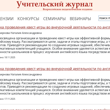
ЦЕНЗИИ
КОНКУРСЫ
СЕМИНАРЫ
ВЕБИНАРЫ
ка проведения квест-игры во внеурочной деятельности по анг
мирнова Наталия Александровна
посвящена организации и проведению квест-игры как эффективной форм
ийскому языку. Рассматриваются цели, задачи и этапы подготовки игры, а
атов. Приводятся рекомендации по созданию игровых заданий, обеспечи
кативных компетенций учащихся. Особое внимание уделяется аспектам
нности школьников в процесс изучения английского языка посредством и
но: 18.11.2025
ка проведения квест-игры во внеурочной деятельности по анг
мирнова Наталия Александровна
посвящена организации и проведению квест-игры как эффективной форм
ийскому языку. Рассматриваются цели, задачи и этапы подготовки игры, а
атов. Приводятся рекомендации по созданию игровых заданий, обеспечи
кативных компетенций учащихся. Особое внимание уделяется аспектам
нности школьников в процесс изучения английского языка посредством и
но: 17.11.2025