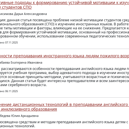
ивные подходы к формированию устойчивой мотивации к изу
у студентов СПО
нисимова Дарья Александровна
ия: данная статья посвящена проблеме низкой мотивации студентов сре
ионального образования (СПО) к изучению иностранных языков. В работ
е типы мотивации и факторы, влияющие на ее снижение. Предлагается 
в для формирования устойчивой мотивации, основанный на профессиона
рованном обучении, использовании современных педагогических технол
но: 07.11.2025
ности преподавания иностранного языка людям пожилого воз
абаева Екатерина Ивановна
е рассматриваются особенности преподавания английского языка людям п
руется учебная программа, выбор адекватного подхода в изучении иностр
тся основные принципы методики, учитываются возрастные и психическ
ихся. Данная статья будет интересна преподавателям и всем заинтересо
ами серебряного возраста.
но: 06.11.2025
ение дистанционных технологий в преподавании английского 
 инклюзивного образования
ебедева Юлия Аркадьевна
посвящена средствам и методам преподавания английского языка детям с
ионных технологий.