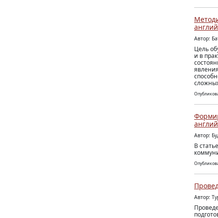
Методи
англий
Автор: Б
Цель об
и в пра
состоян
явления
способн
сложных
Опубликова
Формир
англий
Автор: Б
В стать
коммуни
Опубликова
Провед
Автор: Т
Проведе
подгото