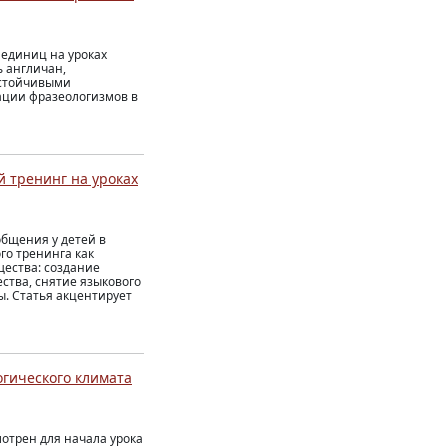
единиц на уроках
ь англичан,
устойчивыми
ации фразеологизмов в
 тренинг на уроках
общения у детей в
го тренинга как
щества: создание
ства, снятие языкового
. Статья акцентирует
гического климата
мотрен для начала урока