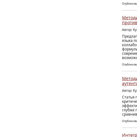
Опубликова
Методи
против
Автор: К
Предлаг
языка п
коллабо
формули
совреме
возможн
Опубликова
Методи
аутент
Автор: К
Статья 
критиче
эффекти
глубже 
сравнив
Опубликова
Интегр