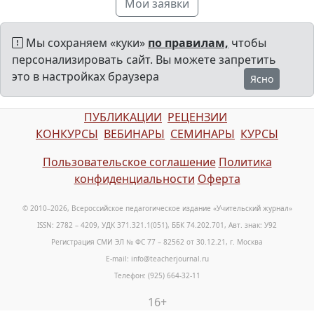
Мои заявки
Мы сохраняем «куки»
по правилам,
чтобы
персонализировать сайт. Вы можете запретить
это в настройках браузера
Ясно
ПУБЛИКАЦИИ
РЕЦЕНЗИИ
КОНКУРСЫ
ВЕБИНАРЫ
СЕМИНАРЫ
КУРСЫ
Пользовательское соглашение
Политика
конфиденциальности
Оферта
© 2010–2026, Всероссийское педагогическое издание «Учительский журнал»
ISSN: 2782 – 4209, УДК 371.321.1(051), ББК 74.202.701, Авт. знак: У92
Регистрация СМИ ЭЛ № ФС 77 – 82562 от 30.12.21, г. Москва
E-mail: info@teacherjournal.ru
Телефон: (925) 664-32-11
16+