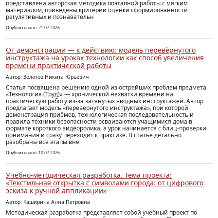
представлена авторская методика поэтапной работы с мягким
материалом, приведены критерии оценки сформированности
регулятивных и познавательн
Опубликовано: 21.07.2026
От демонстрации — к действию: модель перевёрнутого
инструктажа на уроках технологии как способ увеличения
времени практической работы
Автор: Золотов Никита Юрьевич
Статья посвящена решению одной из острейших проблем предмета
«Технология (Труд)» — хронической нехватки времени на
практическую работу из-за затянутых вводных инструктажей. Автор
предлагает модель «перевёрнутого инструктажа», при которой
демонстрация приёмов, технологическая последовательность и
правила техники безопасности осваиваются учащимися дома в
формате короткого видеоролика, а урок начинается с блиц-проверки
понимания и сразу переходит к практике. В статье детально
разобраны все этапы вне
Опубликовано: 10.07.2026
Учебно-методическая разработка. Тема проекта:
«Текстильная открытка с символами города: от цифрового
эскиза к ручной аппликации»
Автор: Каширина Анна Петровна
Методическая разработка представляет собой учебный проект по