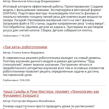
Автор: Жмаченков Александр Владимирович
Итоговый алгоритм эффективной работы: Проектирование: Создаем
модель с фальцевыми замками. Экспортируем в векторный формат
(DXF/SVG). Подготовка вектора: Анализируем плотность фанеры и
локально меняем толщину линий реза для компенсации мощности
лазера. Раскрой: Наклеиваем малярный скотч на лист фанеры.
Загружаем файл в ПО станка, задаем направление реза "снизу вверх".
Постобработка: Удаляем детали из каркаса. Протираем их раствором
уксуса для снятия копоти. Сборка: Детали собираются плотно,
Опубликовано: 11.06.2026
«Три кита» робототехники
Автор: Уткина Алина Федоровна
В современных реалиях робототехника выходит на новый уровень.
Поэтому изучение данного модуля в рамках дисциплины "Труд
(технология)" имеет важное значение. Построение чёткого и
проработанного алгоритма изучения всех тем и основных элементов
робототехники позволит решить определённые задачи и достичь
поставленной цели.
Опубликовано: 10.06.2026
Чаша Судьбы и Руки Мастера: предмет «Технология» как
Фундамент Будущего
Автор: Есепчугова Марьяна Михайловна
Почему недостаточно просто проводить уроки по расписанию?