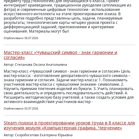
предмету труд (технология) для обучающихся 6 класса. Проект
интегрирует краеведение, традиционное рукоделие (аппликация из
фетра) и современные цифровые технологии - использование
искусственного интеллекта на этапе проектирования эскиза. В
разработке подробно представлены цель, задачи, планируемые
результаты, технологические карты четырех уроков проекта с
дифференциацией заданий, приложениями и критериями
оценивания. Материалы могут быт
Опубликовано: 06.07.2026
Мастер-класс «Чувашский символ - знак гармонии и
согласия»
Автор: Степанова Оксана Анатольевна
Мастер-класс «Чувашский символ - знак гармонии и согласия» Цель
мастер-класса: - изготовление декоративного чувашского символа –
знака гармонии и согласия. Задачи мастер-класса: 1. Познакомить
участников мастер-класса с чувашскими знаками- символами. 2.
Научить приемам плетения изделий из бумаги. 3. Учить планировать
свою деятельность и определять последовательность действий. 4.
Расширить методическую базу учителей, а также создать условия для
активного взаимодействия участников мастер -
Опубликовано: 02.07.2026
Steam-подход в проектировании уроков труда в 8 классе для
изучения модуля «Компьютерная графика. Черчение»
Автор: Скоробогатова Екатерина Юрьевна