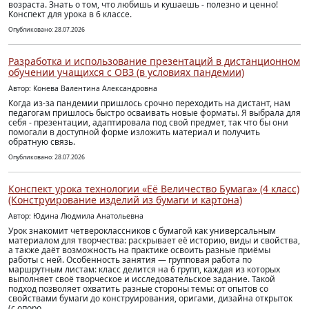
возраста. Знать о том, что любишь и кушаешь - полезно и ценно!
Конспект для урока в 6 классе.
Опубликовано: 28.07.2026
Разработка и использование презентаций в дистанционном
обучении учащихся с ОВЗ (в условиях пандемии)
Автор: Конева Валентина Александровна
Когда из-за пандемии пришлось срочно переходить на дистант, нам
педагогам пришлось быстро осваивать новые форматы. Я выбрала для
себя - презентации, адаптировала под свой предмет, так что бы они
помогали в доступной форме изложить материал и получить
обратную связь.
Опубликовано: 28.07.2026
Конспект урока технологии «Её Величество Бумага» (4 класс)
(Конструирование изделий из бумаги и картона)
Автор: Юдина Людмила Анатольевна
Урок знакомит четвероклассников с бумагой как универсальным
материалом для творчества: раскрывает её историю, виды и свойства,
а также даёт возможность на практике освоить разные приёмы
работы с ней. Особенность занятия — групповая работа по
маршрутным листам: класс делится на 6 групп, каждая из которых
выполняет своё творческое и исследовательское задание. Такой
подход позволяет охватить разные стороны темы: от опытов со
свойствами бумаги до конструирования, оригами, дизайна открыток
(с опоро