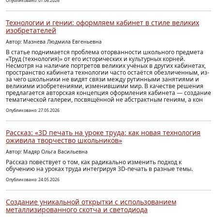
Опубликовано: 01.06.2026
Технологии и гении: оформляем кабинет в стиле великих
изобретателей
Автор: Мазнева Людмила Евгеньевна
В статье поднимается проблема оторванности школьного предмета
«Труд (технология)» от его исторических и культурных корней.
Несмотря на наличие портретов великих учёных в других кабинетах,
пространство кабинета технологии часто остаётся обезличенным, из-
за чего школьники не видят связи между рутинными занятиями и
великими изобретениями, изменившими мир. В качестве решения
предлагается авторская концепция оформления кабинета — создание
тематической галереи, посвящённой не абстрактным гениям, а кон
Опубликовано: 27.05.2026
Рассказ: «3D печать на уроке труда: как новая технология
оживила творчество школьников»
Автор: Мадяр Ольга Васильевна
Рассказ повествует о том, как радикально изменить подход к
обучению на уроках труда интегрируя 3D-печать в разные темы.
Опубликовано: 24.05.2026
Создание уникальной открытки с использованием
металлизированного скотча и светодиода