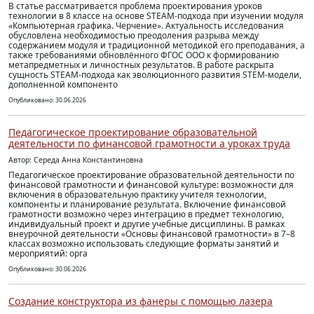
В статье рассматривается проблема проектирования уроков
технологии в 8 классе на основе STEAM-подхода при изучении модуля
«Компьютерная графика. Черчение». Актуальность исследования
обусловлена необходимостью преодоления разрыва между
содержанием модуля и традиционной методикой его преподавания, а
также требованиями обновлённого ФГОС ООО к формированию
метапредметных и личностных результатов. В работе раскрыта
сущность STEAM-подхода как эволюционного развития STEM-модели,
дополненной компоненто
Опубликовано: 30.06.2026
Педагогическое проектирование образовательной
деятельности по финансовой грамотности а уроках труда
Автор: Середа Анна Константиновна
Педагогическое проектирование образовательной деятельности по
финансовой грамотности и финансовой культуре: возможности для
включения в образовательную практику учителя технологии,
компоненты и планирование результата. Включение финансовой
грамотности возможно через интеграцию в предмет технологию,
индивидуальный проект и другие учебные дисциплины. В рамках
внеурочной деятельности «Основы финансовой грамотности» в 7–8
классах возможно использовать следующие форматы занятий и
мероприятий: орга
Опубликовано: 30.06.2026
Создание конструктора из фанеры с помощью лазера