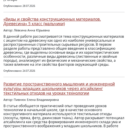
Опубликовано: 28.07.2026
«Виды и свойства конструкционных материалов.
Древесина» 5 класс (мальчики)
Автор: Лёвкина Анна Юрьевна
В данной работе рассматривается тема конструкционных материалов
с акцентом на древесину как одно из наиболее универсальных и
распространенных строительных сырьевых ресурсов. В первом
разделе работы представлено общее введение в классификацию
древесины, где выделены основные виды и их характеристические
особенности, различные виды древесины (лиственные и хвойные
породы), анализирует их физические и механические свойства, а
также влияние на эти свойства факторов окружающей среды.
Опубликовано: 24.07.2026
Развитие пространственного мышления и инженерной
культуры младших школьников через апсайклинг
текстильных отходов на уроках технологии
Автор: Пивнюк Елена Владимировна
В статье обобщается практический опыт проведения уроков
технологии в начальной школе, где в качестве основного
конструктивного материала используются текстильные отходы
(лоскуты, пряжа, фетр, джинсовая ткань). Автор раскрывает потенциал
апсайклинга как средства формирования инженерного склада ума и
пространственного воображения у младших школьников. В работе