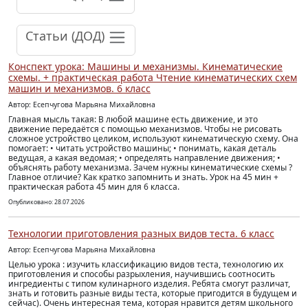
Статьи (ДОД)
Конспект урока: Машины и механизмы. Кинематические
схемы. + практическая работа Чтение кинематических схем
машин и механизмов. 6 класс
Автор: Есепчугова Марьяна Михайловна
Главная мысль такая: В любой машине есть движение, и это
движение передаётся с помощью механизмов. Чтобы не рисовать
сложное устройство целиком, используют кинематическую схему. Она
помогает: • читать устройство машины; • понимать, какая деталь
ведущая, а какая ведомая; • определять направление движения; •
объяснять работу механизма. Зачем нужны кинематические схемы ?
Главное отличие? Как кратко запомнить и знать. Урок на 45 мин +
практическая работа 45 мин для 6 класса.
Опубликовано: 28.07.2026
Технологии приготовления разных видов теста. 6 класс
Автор: Есепчугова Марьяна Михайловна
Целью урока : изучить классификацию видов теста, технологию их
приготовления и способы разрыхления, научившись соотносить
ингредиенты с типом кулинарного изделия. Ребята смогут различат,
знать и готовить разные виды теста, которые пригодится в будущем и
сейчас). Очень интересная тема, которая нравится детям школьного