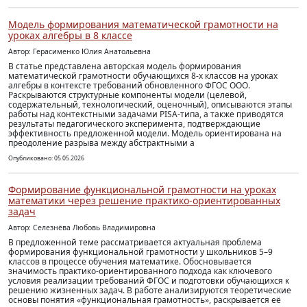
Модель формирования математической грамотности на
уроках алгебры в 8 классе
Автор: Герасименко Юлия Анатольевна
В статье представлена авторская модель формирования
математической грамотности обучающихся 8-х классов на уроках
алгебры в контексте требований обновленного ФГОС ООО.
Раскрываются структурные компоненты модели (целевой,
содержательный, технологический, оценочный), описываются этапы
работы над контекстными задачами PISA-типа, а также приводятся
результаты педагогического эксперимента, подтверждающие
эффективность предложенной модели. Модель ориентирована на
преодоление разрыва между абстрактными а
Опубликовано: 05.05.2026
Формирование функциональной грамотности на уроках
математики через решение практико-ориентированных
задач
Автор: Селезнёва Любовь Владимировна
В предложенной теме рассматривается актуальная проблема
формирования функциональной грамотности у школьников 5–9
классов в процессе обучения математике. Обосновывается
значимость практико-ориентированного подхода как ключевого
условия реализации требований ФГОС и подготовки обучающихся к
решению жизненных задач. В работе анализируются теоретические
основы понятия «функциональная грамотность», раскрывается её