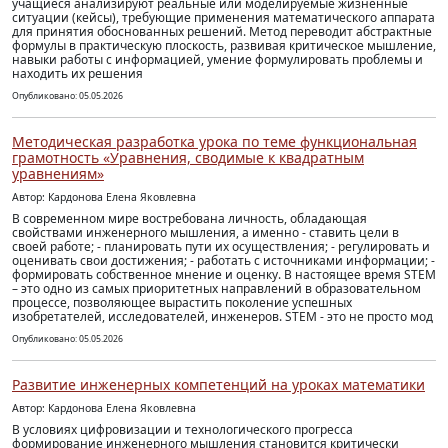
учащиеся анализируют реальные или моделируемые жизненные
ситуации (кейсы), требующие применения математического аппарата
для принятия обоснованных решений. Метод переводит абстрактные
формулы в практическую плоскость, развивая критическое мышление,
навыки работы с информацией, умение формулировать проблемы и
находить их решения
Опубликовано: 05.05.2026
Методическая разработка урока по теме функциональная
грамотность «Уравнения, сводимые к квадратным
уравнениям»
Автор: Кардонова Елена Яковлевна
В современном мире востребована личность, обладающая
свойствами инженерного мышления, а именно - ставить цели в
своей работе; - планировать пути их осуществления; - регулировать и
оценивать свои достижения; - работать с источниками информации; -
формировать собственное мнение и оценку. В настоящее время STEM
– это одно из самых приоритетных направлений в образовательном
процессе, позволяющее вырастить поколение успешных
изобретателей, исследователей, инженеров. STEM - это не просто мод
Опубликовано: 05.05.2026
Развитие инженерных компетенций на уроках математики
Автор: Кардонова Елена Яковлевна
В условиях цифровизации и технологического прогресса
формирование инженерного мышления становится критически