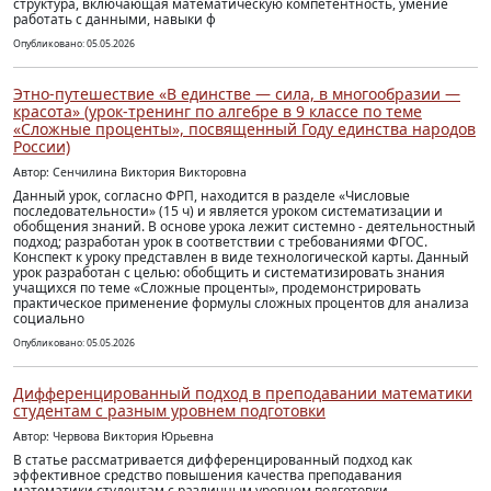
структура, включающая математическую компетентность, умение
работать с данными, навыки ф
Опубликовано: 05.05.2026
Этно-путешествие «В единстве — сила, в многообразии —
красота» (урок-тренинг по алгебре в 9 классе по теме
«Сложные проценты», посвященный Году единства народов
России)
Автор: Сенчилина Виктория Викторовна
Данный урок, согласно ФРП, находится в разделе «Числовые
последовательности» (15 ч) и является уроком систематизации и
обобщения знаний. В основе урока лежит системно - деятельностный
подход; разработан урок в соответствии с требованиями ФГОС.
Конспект к уроку представлен в виде технологической карты. Данный
урок разработан с целью: обобщить и систематизировать знания
учащихся по теме «Сложные проценты», продемонстрировать
практическое применение формулы сложных процентов для анализа
социально
Опубликовано: 05.05.2026
Дифференцированный подход в преподавании математики
студентам с разным уровнем подготовки
Автор: Червова Виктория Юрьевна
В статье рассматривается дифференцированный подход как
эффективное средство повышения качества преподавания
математики студентам с различным уровнем подготовки.