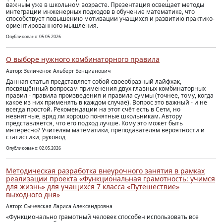
важным уже в школьном возрасте. Презентация освещает методы
интеграции инженерных подходов в обучение математике, что
способствует повышению мотивации учащихся и развитию практико-
ориентированного мышления.
Опубликовано: 05.05.2026
О выборе нужного комбинаторного правила
Автор: Зеличёнок Альберт Бенцианович
Данная статья представляет собой своеобразный лайфхак,
посвящённый вопросам применения двух главных комбинаторных
правил - правила произведения и правила суммы (точнее, тому, когда
какое из них применять в каждом случае). Вопрос это важный - и не
всегда простой. Рекомендации на этот счёт есть в Сети, но
невнятные, вряд ли хорошо понятные школьникам. Автору
представляется, что его подход лучше. Кому это может быть
интересно? Учителям математики, преподавателям вероятности и
статистики, руковод
Опубликовано: 02.05.2026
Методическая разработка внеурочного занятия в рамках
реализации проекта «Функциональная грамотность: учимся
для жизнь» для учащихся 7 класса «Путешествие»
выходного дня»
Автор: Сычевская Лариса Александровна
«Функционально грамотный человек способен использовать все