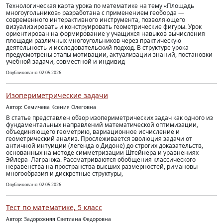
Технологическая карта урока по математике на тему «Площадь
многоугольников» разработана с применением геоборда —
современного интерактивного инструмента, позволяющего
визуализировать и конструировать геометрические фигуры. Урок
ориентирован на формирование у учащихся навыков вычисления
площади различных многоугольников через практическую
деятельность и исследовательский подход. В структуре урока
предусмотрены этапы мотивации, актуализации знаний, постановки
учебной задачи, совместной и индивид
Опубликовано: 02.05.2026
Изопериметрические задачи
Автор: Семичева Ксения Олеговна
В статье представлен обзор изопериметрических задач как одного из
фундаментальных направлений математической оптимизации,
объединяющего геометрию, вариационное исчисление и
геометрический анализ. Прослеживается эволюция задачи от
античной интуиции (легенда о Дидоне) до строгих доказательств,
основанных на методе симметризации Штейнера и уравнениях
Эйлера–Лагранжа. Рассматриваются обобщения классического
неравенства на пространства высших размерностей, римановы
многообразия и дискретные структуры,
Опубликовано: 02.05.2026
Тест по математике, 5 класс
Автор: Задорожняя Светлана Федоровна