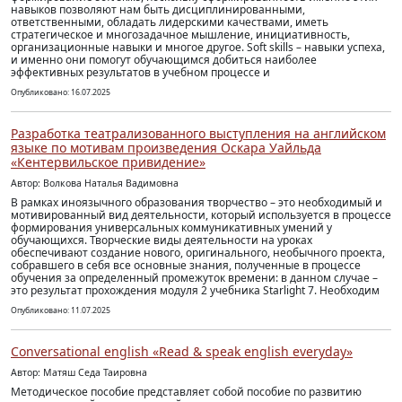
навыков позволяют нам быть дисциплинированными,
ответственными, обладать лидерскими качествами, иметь
стратегическое и многозадачное мышление, инициативность,
организационные навыки и многое другое. Soft skills – навыки успеха,
и именно они помогут обучающимся добиться наиболее
эффективных результатов в учебном процессе и
Опубликовано: 16.07.2025
Разработка театрализованного выступления на английском
языке по мотивам произведения Оскара Уайльда
«Кентервильское привидение»
Автор: Волкова Наталья Вадимовна
В рамках иноязычного образования творчество – это необходимый и
мотивированный вид деятельности, который используется в процессе
формирования универсальных коммуникативных умений у
обучающихся. Творческие виды деятельности на уроках
обеспечивают создание нового, оригинального, необычного проекта,
собравшего в себя все основные знания, полученные в процессе
обучения за определенный промежуток времени: в данном случае –
это результат прохождения модуля 2 учебника Starlight 7. Необходим
Опубликовано: 11.07.2025
Conversational english «Read & speak english everyday»
Автор: Матяш Седа Таировна
Методическое пособие представляет собой пособие по развитию