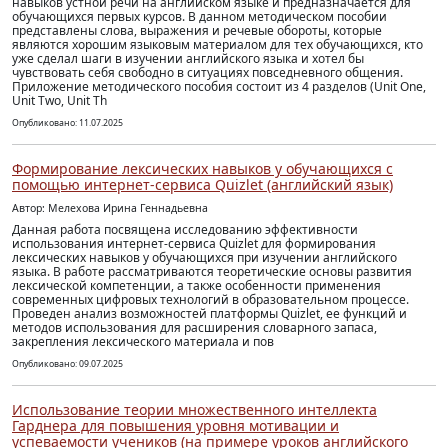
навыков устной речи на английском языке и предназначается для
обучающихся первых курсов. В данном методическом пособии
представлены слова, выражения и речевые обороты, которые
являются хорошим языковым материалом для тех обучающихся, кто
уже сделал шаги в изучении английского языка и хотел бы
чувствовать себя свободно в ситуациях повседневного общения.
Приложение методического пособия состоит из 4 разделов (Unit One,
Unit Two, Unit Th
Опубликовано: 11.07.2025
Формирование лексических навыков у обучающихся с
помощью интернет-сервиса Quizlet (английский язык)
Автор: Мелехова Ирина Геннадьевна
Данная работа посвящена исследованию эффективности
использования интернет-сервиса Quizlet для формирования
лексических навыков у обучающихся при изучении английского
языка. В работе рассматриваются теоретические основы развития
лексической компетенции, а также особенности применения
современных цифровых технологий в образовательном процессе.
Проведен анализ возможностей платформы Quizlet, ее функций и
методов использования для расширения словарного запаса,
закрепления лексического материала и пов
Опубликовано: 09.07.2025
Использование теории множественного интеллекта
Гарднера для повышения уровня мотивации и
успеваемости учеников (на примере уроков английского