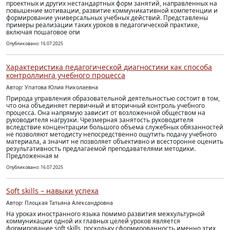
проектных и других нестандартных форм занятий, направленных на
повышение мотивации, развитие коммуникативной компетенции и
формирование универсальных учебных действий. Представлены
примеры реализации таких уроков в педагогической практике,
включая пошаговое опи
Опубликовано: 16.07.2025
Характеристика педагогической диагностики как способа
контроллинга учебного процесса
Автор: Упатова Юлия Николаевна
Природа управления образовательной деятельностью состоит в том,
что она объединяет первичный и вторичный контроль учебного
процесса. Она напрямую зависит от возложенной обществом на
руководителя нагрузки. Чрезмерная занятость руководителя
вследствие концентрации большого объема служебных обязанностей
не позволяют методисту непосредственно ощутить подачу учебного
материала, а значит не позволяет объективно и всесторонне оценить
результативность предлагаемой преподавателями методики.
Предложенная м
Опубликовано: 16.07.2025
Soft skills – навыки успеха
Автор: Плоцкая Татьяна Александровна
На уроках иностранного языка помимо развития межкультурной
коммуникации одной их главных целей уроков является
формирование soft skills, поскольку сформированность именно этих