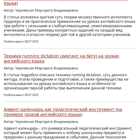
языка)
Автор: Чернявская Маргарита Владимировна
В статье изложена краткая суть теории множественного интеллекта
Гарднера и ее практическое применение на уроках английского языка
при работе с сильными и слабоуспевающими, немотивированными
учениками. Даны примеры конкретных заданий на каждый вид
интеллекта (согласно теории) для той и другой категории учеников.
Опубликовано: 08.07.2025
Техника running dictation (диктант на бегу) на уроках
английского языка
Автор: Чернявская Маргарита Владимировна
В статье подробно описана техника running dictation, суть данного
метода, этапы проведения и подготовки, а также преимущества ее
использования на уроках английского языка и особенности
организации парной работы при выполнении данной техники.
Опубликовано: 08.07.2025
Адвент-календарь как педагогический инструмент (на
примере уроков английского языка)
Автор: Чернявская Маргарита Владимировна
Адвент-календарь - это универсальный педагогический инструмент,
который может быть применен к любому школьному предмету и
приурочен к разным праздникам и событиям. Данная технология