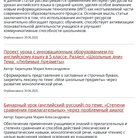
В данной статье рассматривается применение интернет-ресурсов на
уроках английского языка в средней школе, уделяя особое внимание
новым информационным технологиям (ИКТ) как неотъемлемой части
современного образовательного процесса. Основная мысль статьи
заключается в том, что использование интернет-ресурсов
значительно обогащает процесс обучения, способствует активизации
познавательной деятельности учащихся и улучшает
коммуникативные способности школьников.
Опубликовано: 30.06.2025
Проект урока с инновационным оборудованием по
английскому языку в 5 классе. Раздел: «Школьные дни»
Тема: «Любимые предметы»
Автор: Харинцева Мария Александровна
Сформировать представление о заглавных и строчных буквах,
закрепить лексику по теме: «Мои школьные предметы» через
развитие монологической речи.
Опубликовано: 30.06.2025
Бинарный урок (английский-русский) по теме: «Степени
сравнения прилагaтельных» через проблемный диалог
Автор: Харинцева Мария Александровна
Обеспечение применения учащимися знаний о прилагательных и
степенях сравнения и способов действий (лексические и
грамматические навыки, монологической речи, навыки чтения) с
целью выяснения уровня освоения их учащимися.