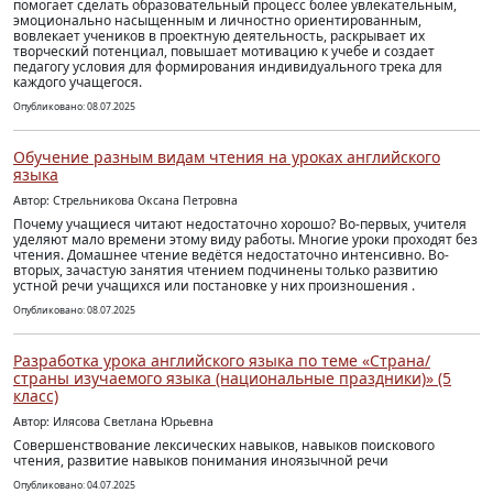
помогает сделать образовательный процесс более увлекательным,
эмоционально насыщенным и личностно ориентированным,
вовлекает учеников в проектную деятельность, раскрывает их
творческий потенциал, повышает мотивацию к учебе и создает
педагогу условия для формирования индивидуального трека для
каждого учащегося.
Опубликовано: 08.07.2025
Обучение разным видам чтения на уроках английского
языка
Автор: Стрельникова Оксана Петровна
Почему учащиеся читают недостаточно хорошо? Во-первых, учителя
уделяют мало времени этому виду работы. Многие уроки проходят без
чтения. Домашнее чтение ведётся недостаточно интенсивно. Во-
вторых, зачастую занятия чтением подчинены только развитию
устной речи учащихся или постановке у них произношения .
Опубликовано: 08.07.2025
Разработка урока английского языка по теме «Страна/
страны изучаемого языка (национальные праздники)» (5
класс)
Автор: Илясова Светлана Юрьевна
Совершенствование лексических навыков, навыков поискового
чтения, развитие навыков понимания иноязычной речи
Опубликовано: 04.07.2025