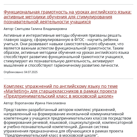
Функциональная грамотность на уроках английского языка:
активные методики обучения для стимулирования
познавательной деятельности учащихся
Автор: Свитцова Галина Владимировна
Активные и интерактивные методы обучения призваны решать
главную задачу, сформулированную в ФГОС - научить ребенка
учиться. Они развивают навыки самостоятельного обучения, что
является важным аспектом функциональной грамотности. Таким
образом, активные методики обучения на уроках английского языка
способствуют развитию функциональной грамотности учащихся,
стимулируют их познавательную деятельность, активируют
мышление и способствуют гармоничному развитию личности.
Опубликовано: 04.07.2025
Комплекс упражнений по английскому языку по теме
«Marketing» для старшеклассников в рамках проекта
«Предпринимательский класс в московской школе»
Автор: Воропанова Ирина Николаевна
Представлен разработанный автором комплекс упражнений,
направленный на формирование иноязычной коммуникативной
компетенции у учащихся предпринимательских классов посредством
формирования речевой, языковой, социокультурной, компенсаторной
и учебно-познавательной компетенций. Данная система
упраженения предназначена для обучающихся в рамках проекта
"Предпринимательский класс в московской школе".