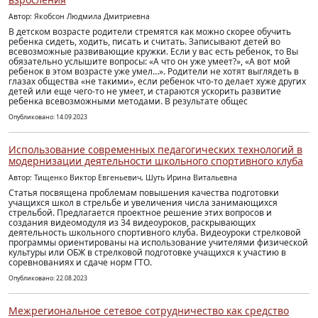
Автор: Якобсон Людмила Дмитриевна
В детском возрасте родители стремятся как можно скорее обучить
ребенка сидеть, ходить, писать и считать. Записывают детей во
всевозможные развивающие кружки. Если у вас есть ребенок, то Вы
обязательно услышите вопросы: «А что он уже умеет?», «А вот мой
ребенок в этом возрасте уже умел…». Родители не хотят выглядеть в
глазах общества «не такими», если ребенок что-то делает хуже других
детей или еще чего-то не умеет, и стараются ускорить развитие
ребенка всевозможными методами. В результате общес
Опубликовано: 14.09.2023
Использование современных педагогических технологий в
модернизации деятельности школьного спортивного клуба
Автор: Тищенко Виктор Евгеньевич, Шуть Ирина Витальевна
Статья посвящена проблемам повышения качества подготовки
учащихся школ в стрельбе и увеличения числа занимающихся
стрельбой. Предлагается проектное решение этих вопросов и
создания видеомодуля из 34 видеоуроков, раскрывающих
деятельность школьного спортивного клуба. Видеоуроки стрелковой
программы ориентированы на использование учителями физической
культуры или ОБЖ в стрелковой подготовке учащихся к участию в
соревнованиях и сдаче норм ГТО.
Опубликовано: 22.08.2023
Межрегиональное сетевое сотрудничество как средство