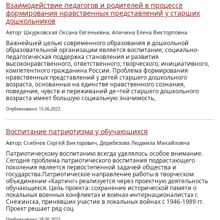
Взаимодействие педагогов и родителей в процессе
формирования нравственных представлений у старших
дошкольников
Автор: Шкурковская Оксана Евгеньевна, Апичина Елена Викторповна
Важнейшей целью современного образования в дошкольной
образовательной организации является воспитание, социально-
педагогическая поддержка становления и развития
высоконравственного, ответственного, творческого, инициативного,
компетентного гражданина России. Проблема формирования
нравственных представлений у детей старшего дошкольного
возраста, основанных на единстве нравственного сознания,
поведения, чувств и переживаний де¬тей старшего дошкольного
возраста имеет большую социальную значимость,
Опубликовано: 15.06.2023
Воспитание патриотизма у обучающихся
Автор: Сгибнев Сергей Викторович, Дерибезова Людмила Михайловна
Патриотическому воспитанию всегда уделялось особое внимание.
Сегодня проблема патриотического воспитания подрастающего
поколения является первостепенной задачей общества и
государства.Патриотическое направление работы в творческом
объединении «Картинг» реализуется через проектную деятельность
обучающихся. Цель проекта: сохранение исторической памяти о
локальных военных конфликтах и воинах-интернационалистах г.
Снежинска, принявших участие в локальных войнах с 1946-1989 гг.
Проект решает ряд соц
Опубликовано: 28.05.2023