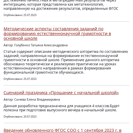
достижению личностных и метапредметных результатов через
интеграцию, которая представлена как метатехнология,
направленную на достижение результатов, определенных ФГОС
Опубликовано: 25.07.2023
Методические аспекты составления заданий по
формированию естественнонаучной грамотности в
основной школе
Автор: Голубенко Татьяна Александровна
Статья содержит описание методического алгоритма по составлению
заданий, направленных на формирование естественнонаучной
грамотности в основной школе. Применение данного алгоритма
обосновано теоретически и реализуемо практически на уроках
естественнонаучного направления в рамках формирования
функциональной грамотности обучающихся.
Опубликовано: 25.07.2023
Сценарий праздника «Прощание с начальной школой»
Автор: Сычева Елена Владимировна
Данная разработка предназначена для учащихся 4 классов.Будет
полезна при подготовке выпускного вечера в начальной школе.
Опубликовано: 20.07.2023
Введение обновленного ФГОС СОО с 1 сентября 2023 г. в