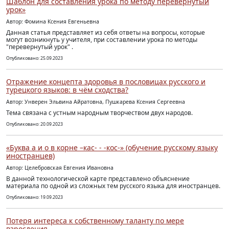
Шаблон для составления урока по методу перевернутый
урок»
Автор: Фомина Ксения Евгеньевна
Данная статья представляет из себя ответы на вопросы, которые
могут возникнуть у учителя, при составлении урока по методы
"перевернутый урок" .
Опубликовано: 25.09.2023
Отражение концепта здоровья в пословицах русского и
турецкого языков: в чём сходства?
Автор: Унверен Эльвина Айратовна, Пушкарева Ксения Сергеевна
Тема связана с устным народным творчеством двух народов.
Опубликовано: 20.09.2023
«Буква а и о в корне –кас- - -кос-» (обучение русскому языку
иностранцев)
Автор: Целебровская Евгения Ивановна
В данной технологической карте представлено объяснение
материала по одной из сложных тем русского языка для иностранцев.
Опубликовано: 19.09.2023
Потеря интереса к собственному таланту по мере
взросления