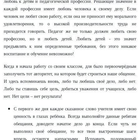
любовь к детям и педагогической профессии. Решающее значение в
каждой профессии имеет любовь человека к своему делу. Если
человек не любит свою работу, если она не приносит ему морального
удовлетворения, то о высокой производительности труда не
приходится говорить. Педагог же не только должен любить свою
профессию, но и любить детей. Любить детей - это значит
предъявлять к ним определенные требования, без этого никакое
воспитание и обучение невозможно!
Когда я начала работу со своим классом, для было первоочерёдным
заполучить тот авторитет, на котором будет строиться наше общение.
И здесь вспоминаешь вновь, либо ты любишь своё дело, либо нет.
Либо ты ставишь себе цель, добиться уважения от учащихся, либо
нет. Нет цели – нет результата!
С первого же дня каждое сказанное слово учителя имеет свою
ценность в глазах ребёнка. Всегда выполняйте данные ребятам
обещания, доводите начатое дело до конца. Если чуть не
выполнил своё обещание, то все твои выстроенные шаги
впредь остаются напрасными. Исправить подорванный