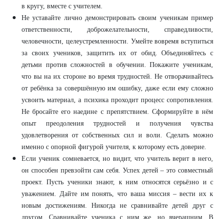
в кругу, вместе с учителем.
Не уставайте лично демонстрировать своим ученикам пример
ответственности, доброжелательности, справедливости,
человечности, целеустремленности. Умейте вовремя вступиться
за своих учеников, защитить их от обид. Объединяйтесь с
детьми против сложностей в обучении. Покажите ученикам,
что вы на их стороне во время трудностей. Не отворачивайтесь
от ребёнка за совершённую им ошибку, даже если ему сложно
усвоить материал, а психика проходит процесс сопротивления.
Не бросайте его наедине с препятствием. Сформируйте в нём
опыт преодоления трудностей и получения чувства
удовлетворения от собственных сил и воли. Сделать можно
именно с опорной фигурой учителя, к которому есть доверие.
Если ученик сомневается, но видит, что учитель верит в него,
он способен превзойти сам себя. Успех детей – это совместный
проект. Пусть ученики знают, к ним относятся серьёзно и с
уважением. Дайте им понять, что ваша миссия – вести их к
новым достижениям. Никогда не сравнивайте детей друг с
другом. Сравнивайте ученика с ним же, но вчерашним. В