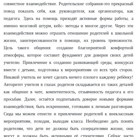
совместное взаимодействие. Родительские собрания-это прекрасный
повод показать себя, как руководителя, как организатора, как
педагога. Здесь на помощь приходят активные формы работы, а
именно мозговой штурм, кейс- методы и многое другое. Через эти
взаимодействия можно отразить отношение родителей к школьной
жизни, заинтересованности в помощи, их уровень тревожности.
Цель такого общения: создание благоприятной комфортной
атмосферы, которое составит фундамент для доверия своих детей
учителю. Привлечение к созданию развивающей среды, конкурсах
вместе с детьми, подготовка к мероприятиям со всех трёх сторон.
Никакой учитель не хочет сделать ничего плохого каждому ребёнку!
Авторитет учителя в глазах родителя складывается из таких деталей
как общение в чате, компетентность, отзывчивость педагога к его
просьбам. Далее, остаётся подпитывать доверие новыми формами
взаимодействия, быть искренними, готовыми к личным разговорам.
Сюда мы можем отнести и привлечение родителей к внеклассным
мероприятиям, походам, выходам класса. Необходимо дать понять
родителям, что дети не должны быть созерцателями жизни, они
могут и должны быть активными её строителями. Сейчас часто