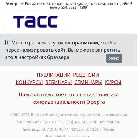
Регистрация Российской книжной палаты, международный стандартный серийный
номер ISSN: 2782 – 4209
Мы сохраняем «куки»
по правилам,
чтобы
персонализировать сайт. Вы можете запретить
это в настройках браузера
Ясно
ПУБЛИКАЦИИ
РЕЦЕНЗИИ
КОНКУРСЫ
ВЕБИНАРЫ
СЕМИНАРЫ
КУРСЫ
Пользовательское соглашение
Политика
конфиденциальности
Оферта
© 2010–2026, Всероссийское педагогическое издание «Учительский журнал»
ISSN: 2782 – 4209, УДК 371.321.1(051), ББК 74.202.701, Авт. знак: У92
Регистрация СМИ ЭЛ № ФС 77 – 82562 от 30.12.21, г. Москва
E-mail: info@teacherjournal.ru