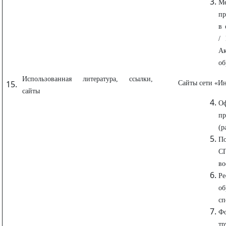
М
пр
в 
/ 
А
об
Использованная литература, ссылки,
Сайты сети «Ин
сайты
О
пр
(р
П
СП
во
Р
об
сп
Фо
т