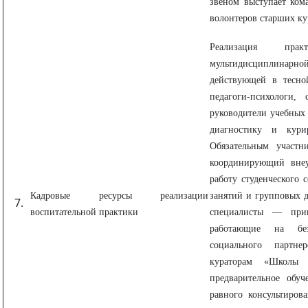
звеном выступает кома
волонтеров старших ку
Реализация прак
мультидисциплина
действующей в тесной
педагоги-психологи,
руководители учебных 
диагностику и кури
Обязательным участни
координирующий внеу
работу студенческого 
Кадровые ресурсы реализации
занятий и групповых 
воспитательной практики
специалисты — при
работающие на бе
социального партне
кураторам «Школы н
предварительное обу
равного консультиров