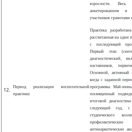
взрослости. Весь 
анкетированием и 
участников грамотами 
Практика разработан
рассчитанная на один 
с последующей про
Первый этап (сентя
диагностический, в
наставников, перви
Основной, активный э
когда с заданной пери
Период реализации воспитательной
программы. Май-июнь
практики
посвященный подведе
итоговой диагностик
следующий год, с
студенческого кол
профилактически
антинаркотические а