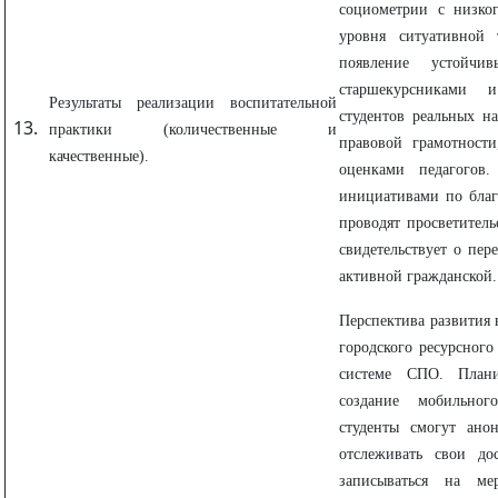
социометрии с низког
уровня ситуативной 
появление устойч
старшекурсниками 
Результаты реализации воспитательной
студентов реальных н
практики (количественные и
правовой грамотности
качественные).
оценками педагогов.
инициативами по благ
проводят просветитель
свидетельствует о пер
активной гражданской.
Перспектива развития 
городского ресурсного
системе СПО. План
создание мобильног
студенты смогут ано
отслеживать свои д
записываться на мер