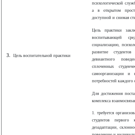
психологической служб
а в открытом прост
доступной и снимая ст
Цель практики закл
воспитывающей сре
социализацию, психол
развитие студенто
Цель воспитательной практики
девиантного повед
сплоченных студенч
самоорганизации и 
потребностей каждого 
Для достижения пост
комплекса взаимосвяза
1. требуется организо
студентов первого 
дезадаптации, склонно
поведению и индивиду