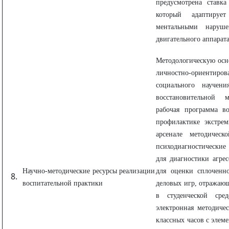
предусмотрена ставк
который адаптируе
ментальными наруш
двигательного аппарата
Методологическую осн
личностно-ориенти
социального научен
восстановительной м
рабочая программа в
профилактике экстрем
арсенале методическ
психодиагностически
для диагностики агре
Научно-методические ресурсы реализации
для оценки сплоченно
воспитательной практики
деловых игр, отражаю
в студенческой сре
электронная методиче
классных часов с элем