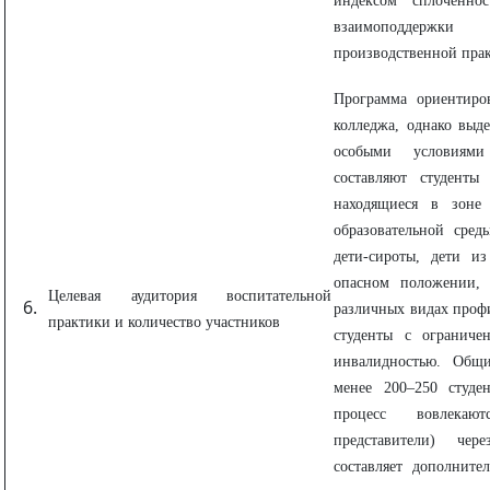
индексом сплоченно
взаимоподдержк
производственной прак
Программа ориентиров
колледжа, однако выд
особыми условиями
составляют студенты
находящиеся в зоне 
образовательной сред
дети-сироты, дети и
опасном положении, 
Целевая аудитория воспитательной
различных видах профи
практики и количество участников
студенты с ограниче
инвалидностью. Общи
менее 200–250 студе
процесс вовлека
представители) чер
составляет дополните