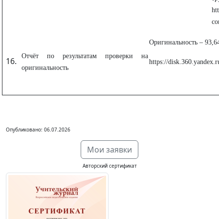
ht
со
Оригинальность – 93,
Отчёт по результатам проверки на
https://disk.360.yandex.
оригинальность
Опубликовано: 06.07.2026
Мои заявки
Авторский сертификат