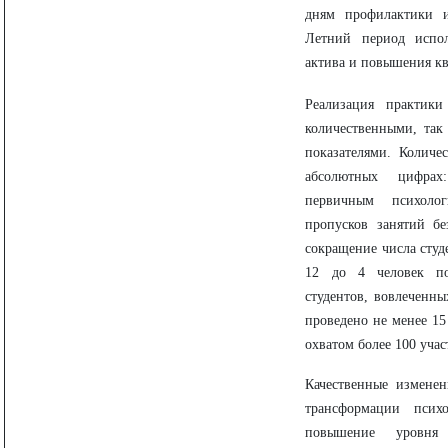
дням профилактики и
Летний период испол
актива и повышения к
Реализация практики
количественными, так
показателями. Количе
абсолютных цифрах
первичным психоло
пропусков занятий б
сокращение числа студ
12 до 4 человек по
студентов, вовлеченны
проведено не менее 15
охватом более 100 уча
Качественные измене
трансформации психо
повышение уровня