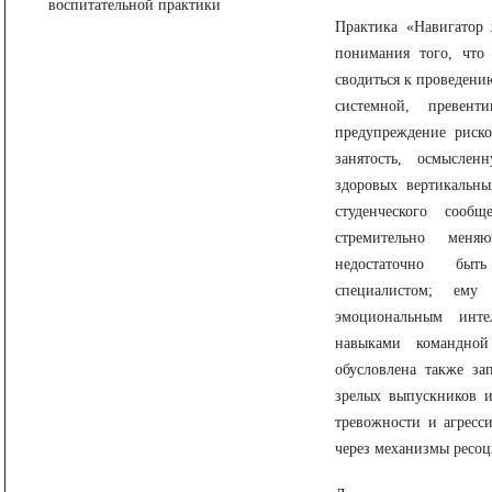
воспитательной практики
Практика «Навигатор
понимания того, что
сводиться к проведени
системной, превент
предупреждение риско
занятость, осмыслен
здоровых вертикальны
студенческого сооб
стремительно меня
недостаточно быт
специалистом; ему
эмоциональным интел
навыками командной
обусловлена также за
зрелых выпускников 
тревожности и агресс
через механизмы ресоц