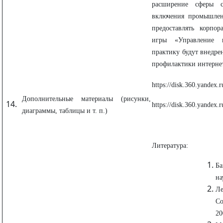
расширение сферы с
включения промышлен
предоставлять корпо
игры «Управление 
практику будут внедре
профилактики интерне
https://disk.360.yand
Дополнительные материалы (рисунки,
https://disk.360.yand
диаграммы, таблицы и т. п.)
Литература:
Б
на
Л
С
20