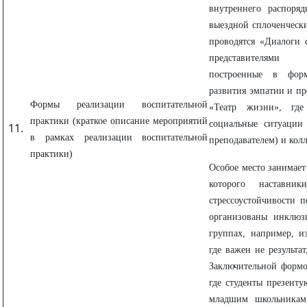
внутреннего распоря
выездной сплоченчески
проводятся «Диалоги 
представителями 
построенные в фор
развития эмпатии и пр
Формы реализации воспитательной
«Театр жизни», где
практики (краткое описание мероприятий
социальные ситуации 
в рамках реализации воспитательной
преподавателем) и кол
практики)
Особое место занимает
которого наставни
стрессоустойчивости п
организованы инклюз
группах, например, и
где важен не результат
Заключительной формо
где студенты презенту
младшим школьникам,