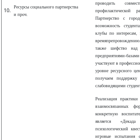
проводить совме
Ресурсы социального партнерства
профилактической р
и проч.
Партнерство с горо
возможность студент
клубы по интересам, 
времяпрепровождени
также шефство над 
предприятиями-база
участвуют в профессио
уровне ресурсного це
получаем поддержку
слабовидящими студен
Реализация практики 
взаимосвязанных ф
конкретную воспитат
является «Декада
психологический квес
игровые испытания с