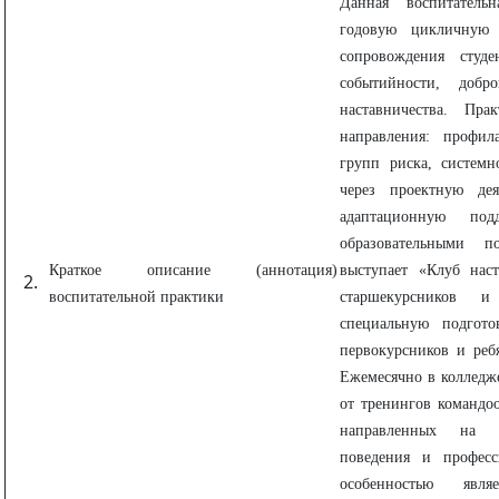
Данная воспитательн
годовую цикличную м
сопровождения студ
событийности, добро
наставничества. Пра
направления: профил
групп риска, системн
через проектную дея
адаптационную по
образовательными п
Краткое описание (аннотация)
выступает «Клуб наст
воспитательной практики
старшекурсников и
специальную подгото
первокурсников и реб
Ежемесячно в колледже
от тренингов командоо
направленных на ф
поведения и професс
особенностью явля