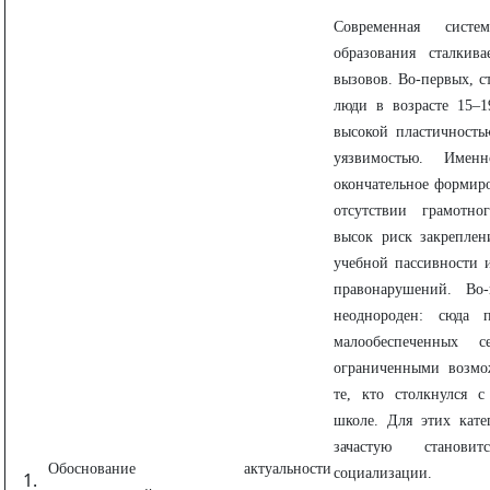
Современная систе
образования сталкив
вызовов. Во-первых, с
люди в возрасте 15–19
высокой пластичност
уязвимостью. Имен
окончательное формиро
отсутствии грамотно
высок риск закреплен
учебной пассивности 
правонарушений. Во
неоднороден: сюда 
малообеспеченных с
ограниченными возмо
те, кто столкнулся 
школе. Для этих кате
зачастую станови
Обоснование актуальности
социализации.