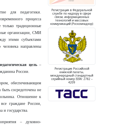
Регистрация в Федеральной
ие для педагогики.
службе по надзору в сфере
связи, информационных
современного процесса
технологий и массовых
коммуникаций (Роскомнадзор)
е только традиционные
озные организации, СМИ
жду этими субъектами
 человека направлены
педагогическая цель
–
Регистрация Российской
ажданина России.
книжной палаты,
международный стандартный
серийный номер ISSN: 2782 –
4209
тором, обеспечивающим
 быть сосредоточена не
кольника. Отношение к
 все граждане России,
а и государства.
роприятия – духовно-