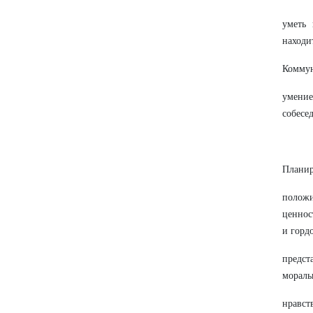
уметь 
находи
Коммун
умение
собесе
Планир
положи
ценнос
и горд
предст
мораль
нравст