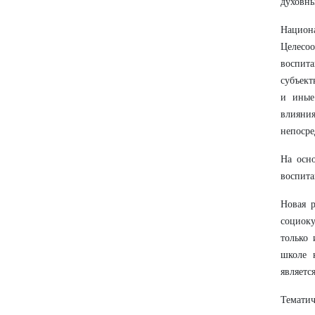
духовны
Национ
Целесо
воспит
субъект
и иные
влияни
непосре
На осн
воспита
Новая 
социоку
только 
школе 
являетс
Темати