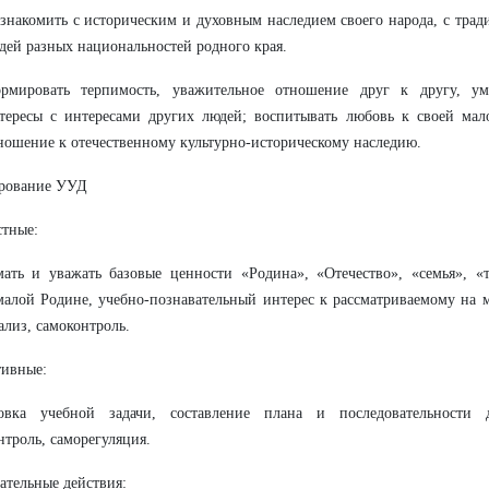
знакомить с историческим и духовным наследием своего народа, с тра
дей разных национальностей родного края.
рмировать терпимость, уважительное отношение друг к другу, ум
тересы с интересами других людей; воспитывать любовь к своей мал
ношение к отечественному культурно-историческому наследию.
рование УУД
тные:
ать и уважать базовые ценности «Родина», «Отечество», «семья», «
малой Родине, учебно-познавательный интерес к рассматриваемому на 
ализ, самоконтроль.
тивные:
овка учебной задачи, составление плана и последовательности д
нтроль, саморегуляция.
ательные действия: