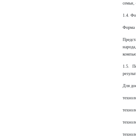
семьи,
1.4. Ф
Форма 
Предст
народ
компью
1.5. П
результ
Для до
технол
технол
технол
технол