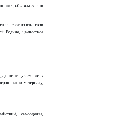
дициями, образом жизни
ение соотносить свои
ой Родине, ценностное
традиции», уважение к
мероприятии материалу,
ействий, самооценка,