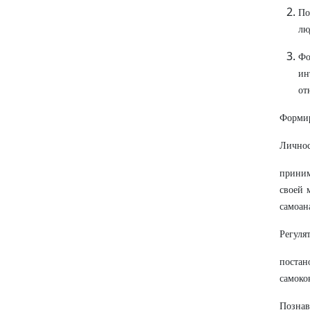
По
лю
Фо
ин
от
Форми
Личнос
приним
своей 
самоан
Регуля
постан
самоко
Познав