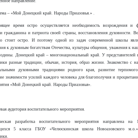
енное направление.
ема – «Мой Донецкий край. Народы Приазовья.» .
оящее время остро осуществляется необходимость возрождения и 
и гражданина и патриота своей страны, восстановления духовности. В
но стоит остро. И поэтому одной из задач современной школы явля
ия к духовным богатствам Отечества, культуры общения, уважения к н
Родины. Донецкий край – многонациональный край. У представителей
ики разные традиции, обычаи, история, образ жизни. Знакомство с 
альными духовными традициями родного края, развитие терпимого
ие значимости усилий каждого человека для благополучия и процветани
ятия «Мой Донецкий край. Народы Приазовья».
евая аудитория воспитательного мероприятия.
ческая разработка воспитательного мероприятия направлена на 
щихся 5 класса ГБОУ «Челюскинская школа Новоазовского м.о.
ики.