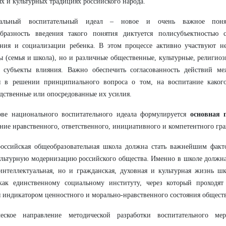
х и культурных традициях российского народа.
альный воспитательный идеал – новое и очень важное понят
образность введения такого понятия диктуется полисубъектностью 
ания и социализации ребенка. В этом процессе активно участвуют н
ы (семья и школа), но и различные общественные, культурные, религи
 субъекты влияния. Важно обеспечить согласованность действий ме
я в решении принципиального вопроса о том, на воспитание какого
дственные или опосредованные их усилия.
ове национального воспитательного идеала формулируется
основная
ние нравственного, ответственного, инициативного и компетентного гр
российская общеобразовательная школа должна стать важнейшим фак
льтурную модернизацию российского общества. Именно в школе должна
интеллектуальная, но и гражданская, духовная и культурная жизнь ш
как единственному социальному институту, через который проходят
я индикатором ценностного и морально-нравственного состояния обществ
ческое направление методической разработки воспитательного ме