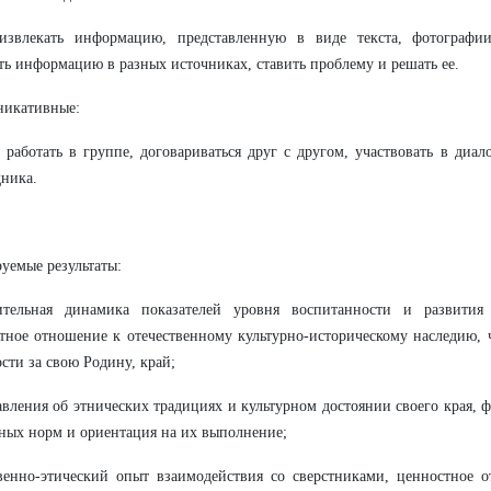
извлекать информацию, представленную в виде текста, фотографии
ть информацию в разных источниках, ставить проблему и решать ее.
икативные:
 работать в группе, договариваться друг с другом, участвовать в диал
дника.
уемые результаты:
тельная динамика показателей уровня воспитанности и развития
тное отношение к отечественному культурно-историческому наследию, 
ости за свою Родину, край;
авления об этнических традициях и культурном достоянии своего края,
ных норм и ориентация на их выполнение;
венно-этический опыт взаимодействия со сверстниками, ценностное 