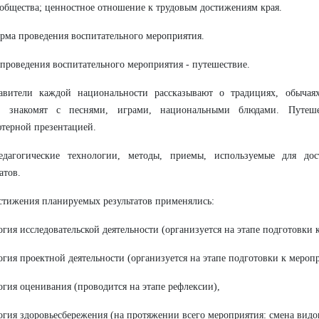
 общества; ценностное отношение к трудовым достижениям края.
орма проведения воспитательного мероприятия.
проведения воспитательного мероприятия - путешествие.
авители каждой национальности рассказывают о традициях, обычаях
а, знакомят с песнями, играми, национальными блюдами. Путеше
терной презентацией.
едагогические технологии, методы, приемы, используемые для до
атов.
стижения планируемых результатов применялись:
огия исследовательской деятельности (организуется на этапе подготовки 
огия проектной деятельности (организуется на этапе подготовки к мероп
огия оценивания (проводится на этапе рефлексии),
огия здоровьесбережения (на протяжении всего мероприятия: смена видов