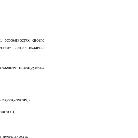
, особенностях своего
ствие сопровождается
стижения планируемых
к мероприятию),
риятию),
 деятельности,