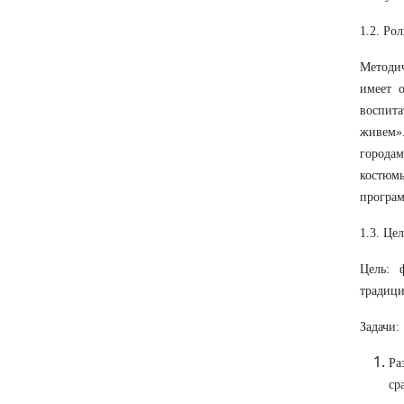
1.2. Ро
Методи
имеет о
воспит
живем»
городам
костюмы
програм
1.3. Це
Цель: 
традици
Задачи:
Ра
ср