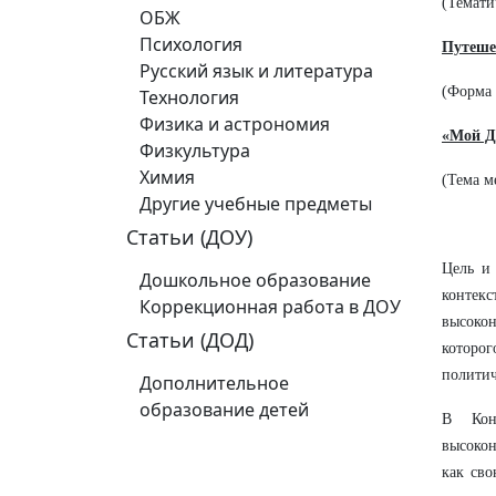
(Темати
ОБЖ
Психология
Путеше
Русский язык и литература
(Форма 
Технология
Физика и астрономия
«Мой Д
Физкультура
Химия
(Тема м
Другие учебные предметы
Статьи (ДОУ)
Цель и
Дошкольное образование
контек
Коррекционная работа в ДОУ
высоко
Статьи (ДОД)
которог
политич
Дополнительное
образование детей
В Кон
высоко
как сво