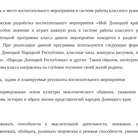
ль и место воспитательного мероприятия в системе работы классного руко
ческая разработка воспитательного мероприятия «Мой Донецкий кра
собое значение и играет важную роль в системе работы классного р
ательной программы класса данное мероприятие находится в раздел
. При реализации данной программы используются следующие форм
 Донецкой Народной Республики, классные часы, конкурсы рисунков, 
», «Народы Донецкой Республики» и другие. Таким образом, интеграт
мы класса направлена на глубокое изучение своей малой родины.
ль, задачи и планируемые результаты воспитательного мероприятия
формирование основ культуры межэтнического общения, уважения 
ям, истории и образу жизни представителей народов Донецкого края.
звивать способности к мыслительной деятельности, внимание, у
авнивать, обобщать, развивать творческие и речевые способности, умения