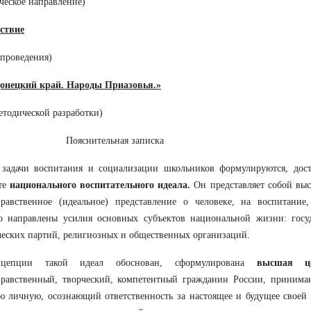
ческое направление)
ствие
проведения)
онецкий край. Народы Приазовья.»
етодической разработки)
Пояснительная записка
 задачи воспитания и социализации школьников формулируются, дос
сте
национального
воспитательного идеала.
Он представляет собой выс
нравственное (идеальное) представление о человеке, на воспитание
о направлены усилия основных субъектов национальной жизни: госуд
еских партий, религиозных и общественных организаций.
цепции такой идеал обоснован, сформулирована
высшая ц
нравственный, творческий, компетентный гражданин России, принима
ю личную, осознающий ответственность за настоящее и будущее своей