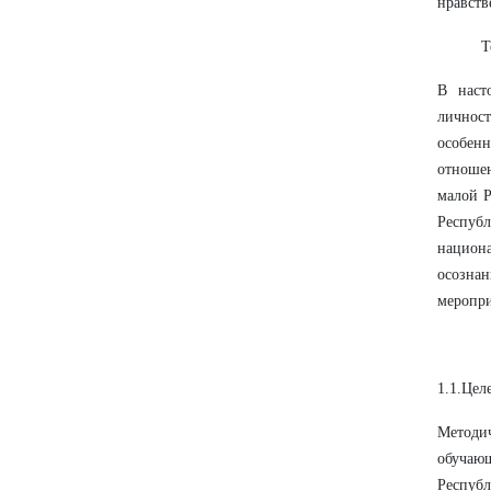
нравств
Т
В наст
личност
особен
отношен
малой 
Республ
национ
осознан
меропри
1.1.Цел
Методи
обучаю
Республ