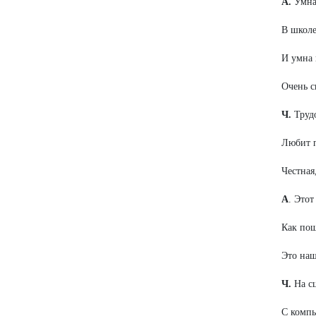
А.
Умная
В школе
И умна 
Очень с
Ч.
Трудо
Любит п
Честная
А
. Этот
Как пош
Это наш
Ч.
На сц
С компь