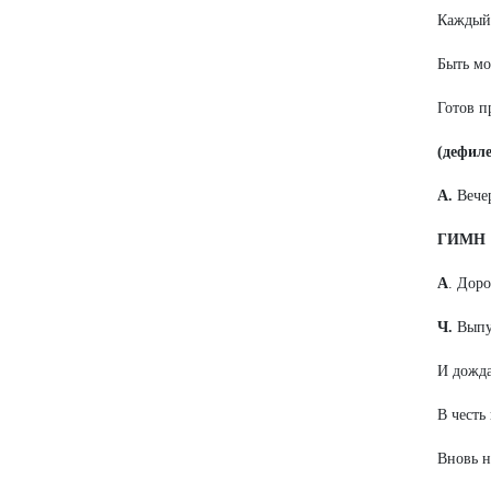
Каждый 
Быть мо
Готов п
(дефил
А.
Вече
ГИМН
А
. Доро
Ч.
Выпу
И дожда
В честь
Вновь н