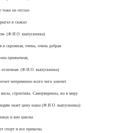
е тоже не отстал-
прыгал и скакал
ем
-
(Ф.И.О. выпускника)
 и скромная, очень, очень добрая
 она привычная,
 отличная- (Ф.И.О. выпускника)
игнет непременно всего чего захочет.
, мила, строптива. Самоуверенна, но в меру.
людям знает цену наша (Ф.И.О. выпускника)
уроках и вне школы
т спорт и все приколы.