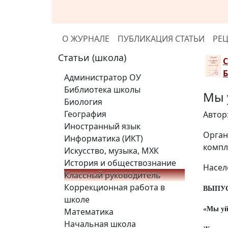
О ЖУРНАЛЕ
ПУБЛИКАЦИЯ СТАТЬИ
РЕ
Статьи (школа)
Администратор ОУ
Библиотека школы
Мы 
Биология
География
Автор
Иностранный язык
Орган
Информатика (ИКТ)
компл
Искусство, музыка, МХК
История и обществознание
Насел
Классный руководитель
Коррекционная работа в
ВЫПУ
школе
«Мы уй
Математика
Начальная школа