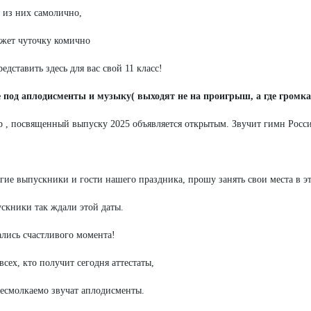
из них самолично,
жет чуточку комично
редставить здесь для вас свой 11 класс!
е под аплодисменты и музыку( выходят не на проигрыш, а где громк
р , посвященный выпуску 2025 объявляется открытым. Звучит гимн Рос
гие выпускники и гости нашего праздника, прошу занять свои места в э
скники так ждали этой даты.
лись счастливого момента!
 всех, кто получит сегодня аттестаты,
есмолкаемо звучат аплодисменты.