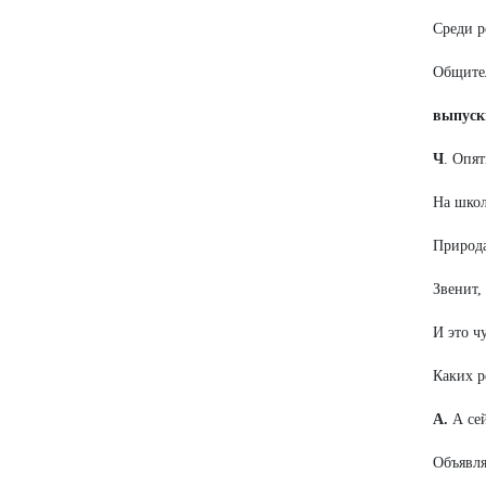
Среди р
Общител
выпуск
Ч
. Опят
На школ
Природа
Звенит, 
И это ч
Каких р
А.
А сей
Объявля