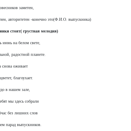
овесников заметен,
ен, авторитетен -конечно это(Ф.И.О. выпускника)
ники стоят( грустная мелодия)
ь июнь на белом свете,
ьной, радостной планете.
 снова оживает
цветет, благоухает.
удо в нашем зале,
ебят мы здесь собрали
час без лишних слов
ем парад выпускников.