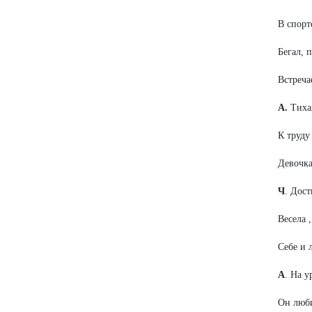
В спорт
Бегал, 
Встреча
А.
Тихая
К труду
Девочка
Ч
. Дост
Весела 
Себе и 
А
. На 
Он люби