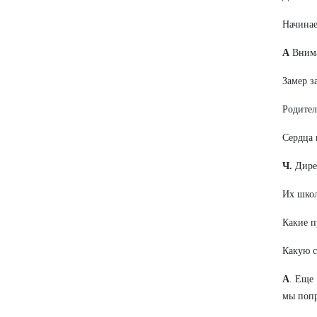
Начинае
А
Вним
Замер з
Родител
Сердца 
Ч.
Дирек
Их школ
Какие п
Какую с
А
. Еще
мы попр