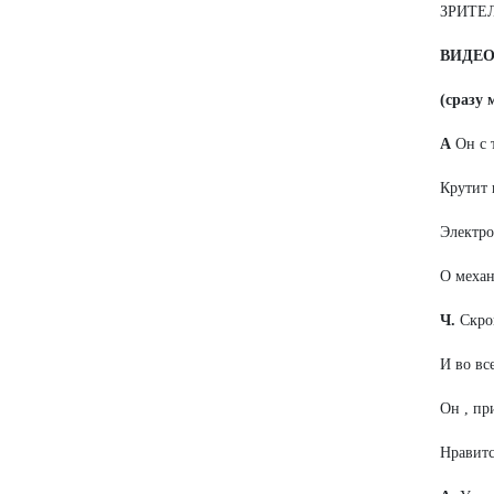
ЗРИТЕ
ВИДЕ
(сразу 
А
Он с 
Крутит 
Электро
О механ
Ч.
Скро
И во вс
Он , пр
Нравитс