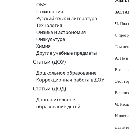
Ждать к
ОБЖ
Психология
ЗАСТАВ
Русский язык и литература
Ч.
Под н
Технология
Физика и астрономия
С прозр
Физкультура
Химия
Там дет
Другие учебные предметы
А.
Но в 
Статьи (ДОУ)
Его на 
Дошкольное образование
Коррекционная работа в ДОУ
Этот го
Статьи (ДОД)
В синих
Дополнительное
Ч.
Распа
образование детей
И дости
Давайте