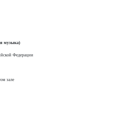
ая музыка)
сийской Федерации
том зале