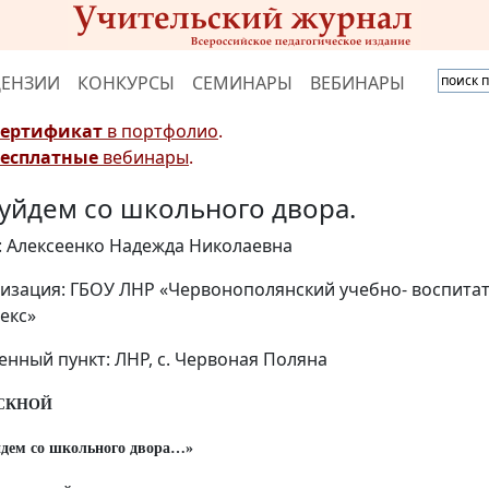
ЦЕНЗИИ
КОНКУРСЫ
СЕМИНАРЫ
ВЕБИНАРЫ
Сертификат
в портфолио
.
Бесплатные
вебинары
.
уйдем со школьного двора.
: Алексеенко Надежда Николаевна
изация: ГБОУ ЛНР «Червонополянский учебно- воспита
екс»
енный пункт: ЛНР, с. Червоная Поляна
СКНОЙ
дем со школьного двора…»