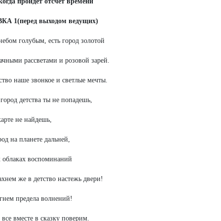
огда пройдет отсчет времени
КА 1(перед выходом ведущих)
ебом голубым, есть город золотой
ачными рассветами и розовой зарей.
ство наше звонкое и светлые мечты.
город детства ты не попадешь,
карте не найдешь,
род на планете дальней,
 облаках воспоминаний
хнем же в детство настежь двери!
гнем предела волнений!
 все вместе в сказку поверим.