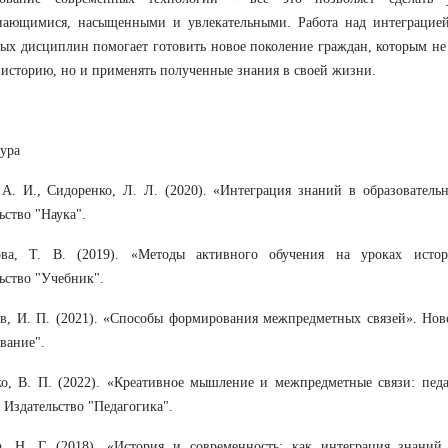
нающимися, насыщенными и увлекательными. Работа над интеграцией
ых дисциплин помогает готовить новое поколение граждан, которым не 
 историю, но и применять полученные знания в своей жизни.
ура
 А. И., Сидоренко, Л. Л. (2020). «Интеграция знаний в образователь
ьство "Наука".
ова, Т. В. (2019). «Методы активного обучения на уроках истори
ьство "Учебник".
в, И. П. (2021). «Способы формирования межпредметных связей». Нов
вание".
о, В. П. (2022). «Креативное мышление и межпредметные связи: педа
 Издательство "Педагогика".
а, Н. Г. (2018). «История и современность: как интеграция знаний