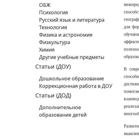
ОБЖ
межпре
Психология
способ
Русский язык и литература
географ
Технология
для фор
Физика и астрономия
обучаю
Физкультура
эффект
Химия
полезн
Другие учебные предметы
образов
Статьи (ДОУ)
В совр
способ
Дошкольное образование
достиж
Коррекционная работа в ДОУ
помога
Статьи (ДОД)
взаимо
Дополнительное
реализ
образование детей
многооб
Развит
мышлен