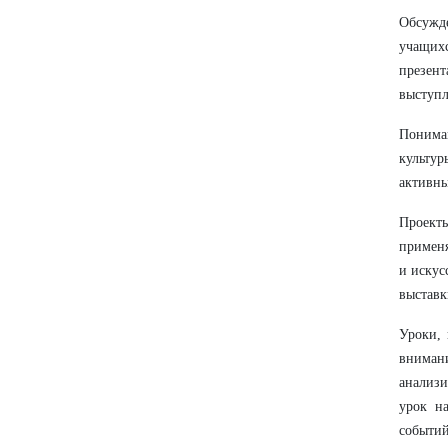
Обсужде
учащихс
презен
выступл
Понима
культур
активны
Проект
применя
и искус
выставк
Уроки, 
вниман
анализи
урок н
событий