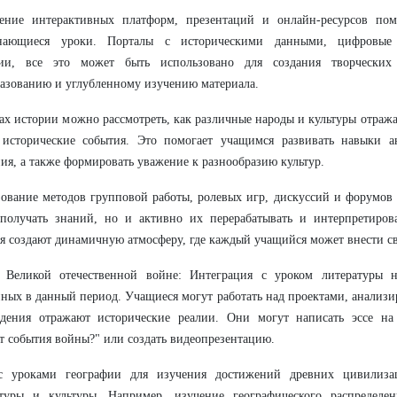
ение интерактивных платформ, презентаций и онлайн-ресурсов помо
нающиеся уроки. Порталы с историческими данными, цифровые 
сии, все это может быть использовано для создания творческих 
азованию и углубленному изучению материала.
ах истории можно рассмотреть, как различные народы и культуры отраж
 исторические события. Это помогает учащимся развивать навыки а
я, а также формировать уважение к разнообразию культур.
ование методов групповой работы, ролевых игр, дискуссий и форумов
 получать знаний, но и активно их перерабатывать и интерпретиров
я создают динамичную атмосферу, где каждый учащийся может внести св
 Великой отечественной войне: Интеграция с уроком литературы н
ных в данный период. Учащиеся могут работать над проектами, анализи
едения отражают исторические реалии. Они могут написать эссе на
т события войны?" или создать видеопрезентацию.
с уроками географии для изучения достижений древних цивилиза
ктуры и культуры. Например, изучение географического распределе