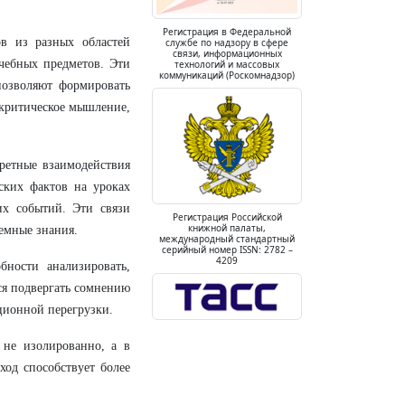
Регистрация в Федеральной
в из разных областей
службе по надзору в сфере
связи, информационных
учебных предметов. Эти
технологий и массовых
коммуникаций (Роскомнадзор)
позволяют формировать
 критическое мышление,
ретные взаимодействия
ких фактов на уроках
их событий. Эти связи
Регистрация Российской
книжной палаты,
емные знания.
международный стандартный
серийный номер ISSN: 2782 –
4209
бности анализировать,
ся подвергать сомнению
ционной перегрузки.
 не изолированно, а в
ход способствует более