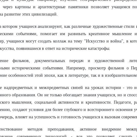
в через картины и архитектурные памятники позволяет учащимся по
на развитие этих цивилизаций.
а котором учащиеся анализируют, как различные художественные стили 
ческими событиями, помогает им развивать креативное мышление и
р, учащиеся могут создать коллаж на тему "Искусство и война", в кот
кусства, появившиеся в ответ на исторические катастрофы.
ение фильмов, документальных передач и художественной лите
тными историческими событиями. Например, просмотр фильмов о Пе
ние особенностей этой эпохи, как в литературе, так и в изобразительном
ие надпредметных и межпредметных связей на уроках истории - это 
нного образования. Он не только обогащает знания учащихся, но и спо
ского мышления, социальной активности и креативности. Педагоги, 
ению, создают условия для более глубокого и всестороннего освоения у
очередь, влияет на успешность и готовность учащихся к вызовам совреме
енствование методов преподавания, активное внедрение меж
зование современных технологий - все это позволяет сделать 