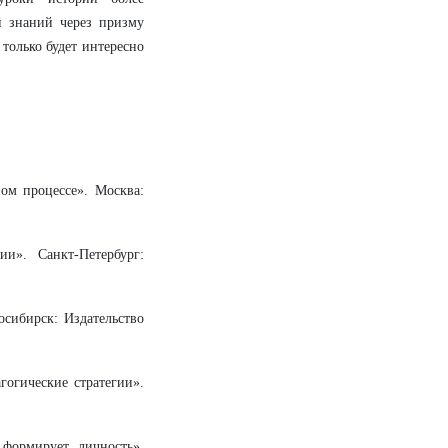
 знаний через призму
только будет интересно
ном процессе». Москва:
и». Санкт-Петербург:
осибирск: Издательство
гогические стратегии».
 формирует личность».