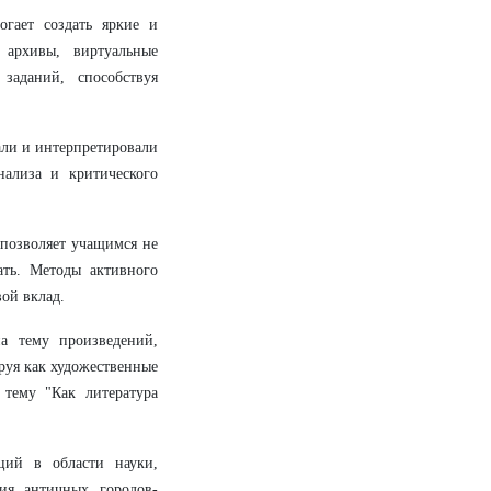
гает создать яркие и
архивы, виртуальные
заданий, способствуя
али и интерпретировали
нализа и критического
 позволяет учащимся не
ать. Методы активного
ой вклад.
а тему произведений,
руя как художественные
 тему "Как литература
ций в области науки,
ния античных городов-