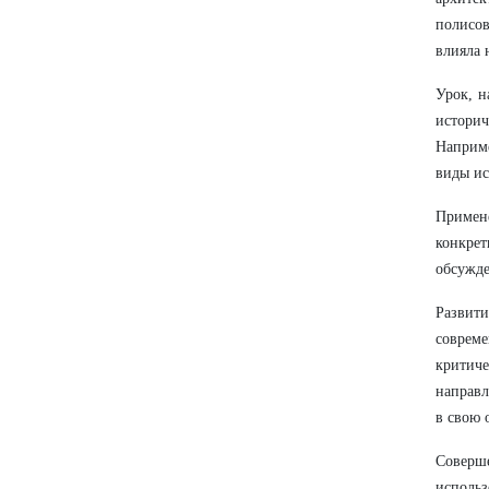
полисо
влияла 
Урок, н
истори
Наприме
виды ис
Примен
конкре
обсужде
Развит
совреме
критиче
направл
в свою 
Соверш
исполь