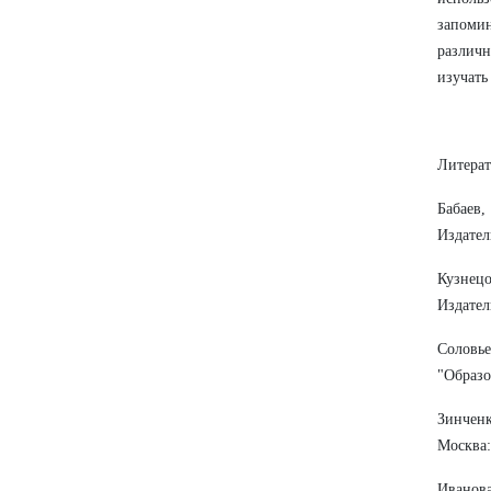
запоми
различн
изучать
Литерат
Бабаев,
Издател
Кузнец
Издател
Соловье
"Образо
Зинченк
Москва:
Иванов