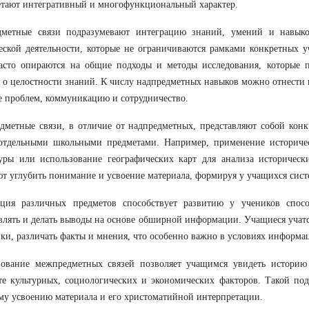
тают интегративный и многофункциональный характер.
дметные связи подразумевают интеграцию знаний, умений и навыко
еской деятельности, которые не ограничиваются рамками конкретных 
часто опираются на общие подходы и методы исследования, которые 
 о целостности знаний. К числу надпредметных навыков можно отнести
 проблем, коммуникацию и сотрудничество.
метные связи, в отличие от надпредметных, представляют собой конк
отдельными школьными предметами. Например, применение историчес
уры или использование географических карт для анализа историческ
т углубить понимание и усвоение материала, формируя у учащихся сист
ация различных предметов способствует развитию у учеников спосо
влять и делать выводы на основе обширной информации. Учащиеся учат
ки, различать факты и мнения, что особенно важно в условиях информа
зование межпредметных связей позволяет учащимся увидеть историю
те культурных, социологических и экономических факторов. Такой под
му усвоению материала и его христоматийной интерпретации.