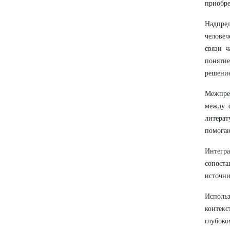
приобре
Надпре
человеч
связи 
понятие
решение
Межпред
между 
литерат
помогаю
Интегр
сопоста
источни
Исполь
контекс
глубоко