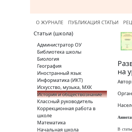
О ЖУРНАЛЕ
ПУБЛИКАЦИЯ СТАТЬИ
РЕ
Статьи (школа)
Администратор ОУ
Библиотека школы
Биология
Раз
География
на 
Иностранный язык
Информатика (ИКТ)
Автор
Искусство, музыка, МХК
Орган
История и обществознание
Классный руководитель
Насел
Коррекционная работа в
школе
Аннота
Математика
Начальная школа
В стать