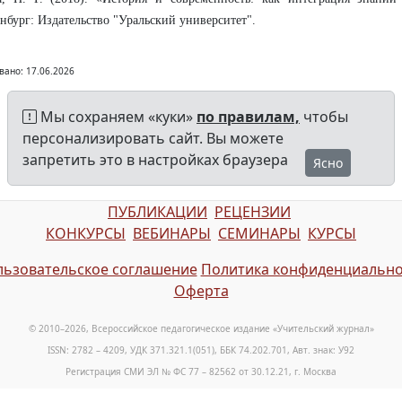
нбург: Издательство "Уральский университет".
вано: 17.06.2026
Мы сохраняем «куки»
по правилам,
чтобы
персонализировать сайт. Вы можете
запретить это в настройках браузера
Ясно
ПУБЛИКАЦИИ
РЕЦЕНЗИИ
КОНКУРСЫ
ВЕБИНАРЫ
СЕМИНАРЫ
КУРСЫ
ьзовательское соглашение
Политика конфиденциально
Оферта
© 2010–2026, Всероссийское педагогическое издание «Учительский журнал»
ISSN: 2782 – 4209, УДК 371.321.1(051), ББК 74.202.701, Авт. знак: У92
Регистрация СМИ ЭЛ № ФС 77 – 82562 от 30.12.21, г. Москва
E-mail: info@teacherjournal.ru