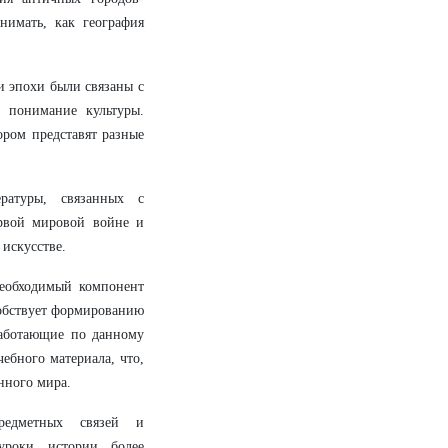
нимать, как география
и эпохи были связаны с
 понимание культуры.
ором представят разные
ратуры, связанных с
рвой мировой войне и
 искусстве.
необходимый компонент
собствует формированию
работающие по данному
чебного материала, что,
нного мира.
предметных связей и
уроки истории более