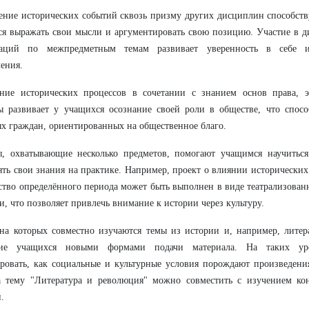
ние исторических событий сквозь призму других дисциплин способст
я выражать свои мысли и аргументировать свою позицию. Участие в д
таций по межпредметным темам развивает уверенность в себе 
ения.
ние исторических процессов в сочетании с знанием основ права, э
ы развивает у учащихся осознание своей роли в обществе, что спос
х граждан, ориентированных на общественное благо.
ы, охватывающие несколько предметов, помогают учащимся научиться
ть свои знания на практике. Например, проект о влиянии исторических
ство определённого периода может быть выполнен в виде театрализован
и, что позволяет привлечь внимание к истории через культуру.
на которых совместно изучаются темы из истории и, например, литер
ие учащихся новыми формами подачи материала. На таких ур
ровать, как социальные и культурные условия порождают произведени
а тему "Литература и революция" можно совместить с изучением ко
.