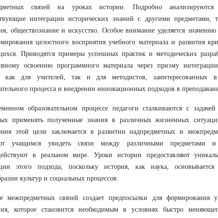
дметных связей на уроках истории. Подробно анализируются
ствующие интеграции исторических знаний с другими предметами, т
ия, обществознание и искусство. Особое внимание уделяется значени
мирования целостного восприятия учебного материала и развития кр
щихся. Приводятся примеры успешных практик и методических разра
ивному освоению программного материала через призму интеграции 
а как для учителей, так и для методистов, заинтересованных 
ательного процесса и внедрении инновационных подходов в преподаван
еменном образовательном процессе педагоги сталкиваются с задачей
ных применять полученные знания в различных жизненных ситуаци
ения этой цели заключается в развитии надпредметных и межпредме
ют учащимся увидеть связи между различными предметами и
действуют в реальном мире. Уроки истории предоставляют уникал
ации этого подхода, поскольку история, как наука, основывается
разии культур и социальных процессов.
ие межпредметных связей создает предпосылки для формирования у
ия, которое становится необходимым в условиях быстро меняющег