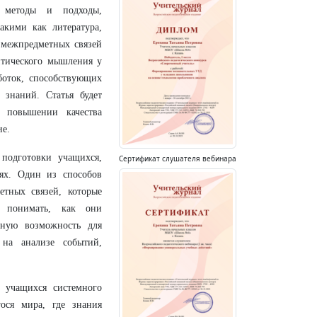
 методы и подходы,
акими как литература,
ю межпредметных связей
итического мышления у
боток, способствующих
знаний. Статья будет
в повышении качества
ие.
 подготовки учащихся,
Сертификат слушателя вебинара
ях. Один из способов
тных связей, которые
 понимать, как они
ьную возможность для
 на анализе событий,
 учащихся системного
ося мира, где знания