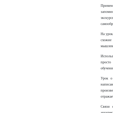
Примен
запоми
экскур
самообр
На урок
схожие
мышлени
Использ
просто
обучени
Урок о
написан
произв
отражае
Связи 
архите