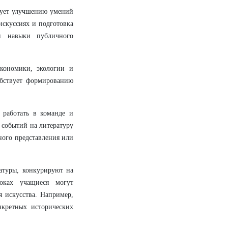
вует улучшению умений
искуссиях и подготовка
и навыки публичного
кономики, экологии и
обствует формированию
 работать в команде и
 событий на литературу
ного представления или
атуры, конкурируют на
оках учащиеся могут
я искусства. Например,
нкретных исторических