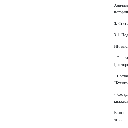
Анализа
историч
3. Сце
3.1. По
ИИ выст
· Генер
I, кото
· Соста
“Кулико
· Созда
княжеск
Важно: 
«галлю