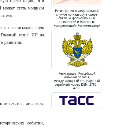
овую презентацию, что
ИИ может стать мощным
Регистрация в Федеральной
службе по надзору в сфере
чителя.
связи, информационных
технологий и массовых
коммуникаций (Роскомнадзор)
не как «списывательную
 Главный тезис: ИИ на
го развития.
Регистрация Российской
книжной палаты,
международный стандартный
серийный номер ISSN: 2782 –
4209
ние текстов, диалогов,
сторических событий,