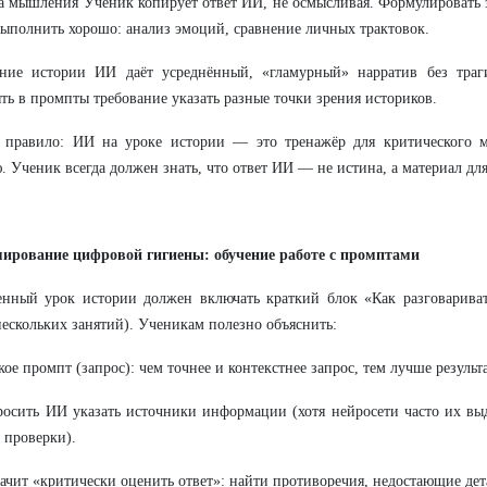
 мышления Ученик копирует ответ ИИ, не осмысливая. Формулировать 
ыполнить хорошо: анализ эмоций, сравнение личных трактовок.
ние истории ИИ даёт усреднённый, «гламурный» нарратив без траги
ть в промпты требование указать разные точки зрения историков.
е правило: ИИ на уроке истории — это тренажёр для критического 
. Ученик всегда должен знать, что ответ ИИ — не истина, а материал дл
мирование цифровой гигиены: обучение работе с промптами
енный урок истории должен включать краткий блок «Как разговарива
нескольких занятий). Ученикам полезно объяснить:
акое промпт (запрос): чем точнее и контекстнее запрос, тем лучше результа
росить ИИ указать источники информации (хотя нейросети часто их в
 проверки).
начит «критически оценить ответ»: найти противоречия, недостающие дет