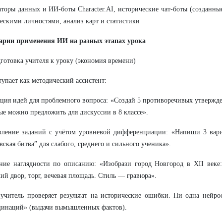
торы данных и ИИ-боты Character.AI, исторические чат-боты (созданны
ескими личностями, анализ карт и статистики
нарии применения ИИ на разных этапах урока
дготовка учителя к уроку (экономия времени)
упает как методический ассистент:
ация идей для проблемного вопроса: «Создай 5 противоречивых утвержд
рые можно предложить для дискуссии в 8 классе».
вление заданий с учётом уровневой дифференциации: «Напиши 3 вари
вская битва” для слабого, среднего и сильного ученика».
ние наглядности по описанию: «Изобрази город Новгород в XII веке:
ий двор, торг, вечевая площадь. Стиль — гравюра».
учитель проверяет результат на исторические ошибки. Ни одна нейрос
цинаций» (выдачи вымышленных фактов).