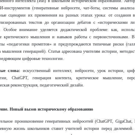
венного интеллекта (ИИ) в школьном историческом образовании. Авто
-инструментов (генеративные нейросети, чат-боты, системы анализа
ные сценарии их применения на разных этапах урока: от создания в
ализированных текстов до организации дебатов с «историческими л
з. Особое внимание уделяется дидактической проблеме: как, испол
ие критического мышления и навыков работы с первоисточниками. В
пы «педагогики промптов» и предупреждаются типичные риски (галл
 мышления генерацией). Статья адресована учителям истории, методи
внедряющим цифровые технологии.
ые слова:
искусственный интеллект, нейросети, урок истории, циф
огии, ChatGPT, генерация контента, критическое мышление, перс
еская реконструкция, педагогический дизайн.
дение. Новый вызов историческому образованию
ельное проникновение генеративных нейросетей (ChatGPT, GigaChat, 
невную жизнь школьников ставит учителей истории перед дилеммой.