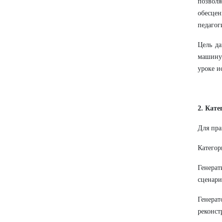
позвол
обесце
педагог
Цель да
машину»
уроке и
2. Кат
Для пра
Категор
Генерат
сценари
Генера
реконст