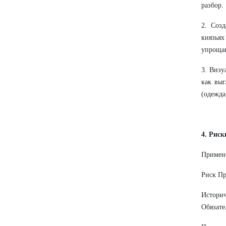
разбор.
2. Соз
князьях
упроща
3. Визу
как выг
(одежда
4. Риск
Примене
Риск П
Истори
Обязате