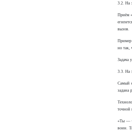
3.2. На
Приём «
египетс
вызов.
Пример 
но так,
Задача 
3.3. На
Самый с
задана 
Техноло
точной 
«Ты — С
воин. Т