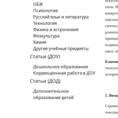
искусст
ОБЖ
типы ИИ
Психология
конкрет
Русский язык и литература
персон
Технология
гипоте
Физика и астрономия
развит
Физкультура
принци
Химия
подмена
Другие учебные предметы
школ, 
Статьи (ДОУ)
Ключев
Дошкольное образование
технол
Коррекционная работа в ДОУ
историч
Статьи (ДОД)
Дополнительное
1. Вве
образование детей
Стремит
повсед