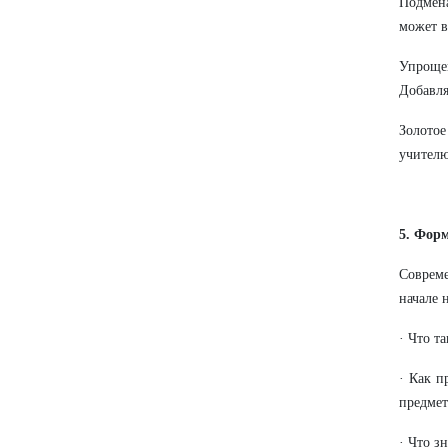
Подмена
может в
Упроще
Добавля
Золото
учителю
5. Фор
Соврем
начале 
· Что т
· Как п
предмет
· Что з