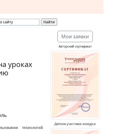
Мои заявки
Авторский сертификат
на уроках
тию
оль
Диплом участника конкурса
ьзования технологий