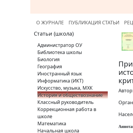
О ЖУРНАЛЕ
ПУБЛИКАЦИЯ СТАТЬИ
РЕ
Статьи (школа)
Администратор ОУ
Библиотека школы
Биология
При
География
ист
Иностранный язык
кри
Информатика (ИКТ)
Искусство, музыка, МХК
Автор
История и обществознание
Классный руководитель
Орган
Коррекционная работа в
Насел
школе
Математика
Аннот
Начальная школа