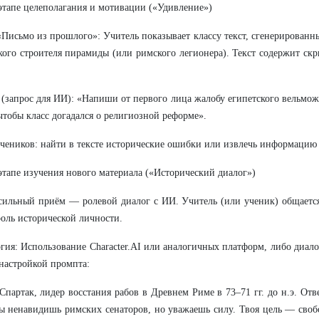
 этапе целеполагания и мотивации («Удивление»)
Письмо из прошлого»: Учитель показывает классу текст, сгенерированн
кого строителя пирамиды (или римского легионера). Текст содержит ск
(запрос для ИИ): «Напиши от первого лица жалобу египетского вельмож
 чтобы класс догадался о религиозной реформе».
учеников: найти в тексте исторические ошибки или извлечь информацию
 этапе изучения нового материала («Исторический диалог»)
ильный приём — ролевой диалог с ИИ. Учитель (или ученик) общается
роль исторической личности.
гия: Использование Character.AI или аналогичных платформ, либо диал
настройкой промпта:
партак, лидер восстания рабов в Древнем Риме в 73–71 гг. до н.э. Отве
ы ненавидишь римских сенаторов, но уважаешь силу. Твоя цель — своб