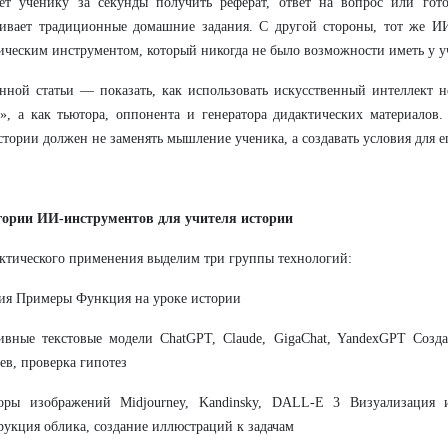
яет ученику за секунды получить реферат, ответ на вопрос или гот
нивает традиционные домашние задания. С другой стороны, тот же 
ическим инструментом, который никогда не было возможности иметь у у
нной статьи — показать, как использовать искусственный интеллект 
, а как тьютора, оппонента и генератора дидактических материалов.
стории должен не заменять мышление ученика, а создавать условия для е
егории ИИ-инструментов для учителя истории
ктического применения выделим три группы технологий:
ия Примеры Функция на уроке истории
ивные текстовые модели ChatGPT, Claude, GigaChat, YandexGPT Созда
ев, проверка гипотез
торы изображений Midjourney, Kandinsky, DALL-E 3 Визуализация и
рукция облика, создание иллюстраций к задачам