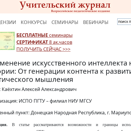
ЦЕНЗИИ
КОНКУРСЫ
СЕМИНАРЫ
ВЕБИНАРЫ
БЕСПЛАТНЫЕ
семинары
СЕРТИФИКАТ
8 ак.часов
ПОЛУЧИТЬ СЕЙЧАС >>>
менение искусственного интеллекта 
ории: От генерации контента к разви
тического мышления
: Каёхтин Алексей Александрович
изация: ИСПО ПГТУ – филиал НИУ МГСУ
енный пункт: Донецкая Народная Республика, г. Мариуп
ация.
В статье рассматриваются возможности и границы испол