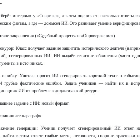
»
берёт интервью у «Спартака», а затем оценивает: насколько ответы с
еским фактам, а где — домысел ИИ. Это развивает умение верифициров
 этапе закрепления («Судебный процесс» и «Опровержение»)
окурор: Класс получает задание защитить исторического деятеля (напри
ний, сгенерированных ИИ. ИИ выдаёт тезисные обвинения (часто одн
гументы в источниках.
 ошибку: Учитель просит ИИ сгенерировать короткий текст о событии
–4 грубые фактические ошибки. Задача учеников — найти их и испр
инации» ИИ из проблемы в дидактический ресурс.
машнее задание с ИИ: новый формат
«напишите параграф»:
ражение генерации: Ученик получает сгенерированный ИИ ответ н
: найти в этом ответе слабые места, неточности, спорные трактовки 