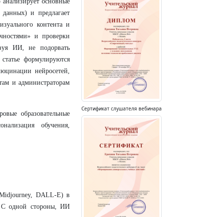
р анализирует основные
 данных) и предлагает
изуального контента и
ичностями» и проверки
ьзуя ИИ, не подорвать
 статье формулируются
юцинации нейросетей,
стам и администраторам
Сертификат слушателя вебинара
ровые образовательные
онализация обучения,
Midjourney, DALL-E) в
 С одной стороны, ИИ