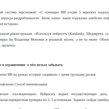
дай систему персонажей: «С помощью ИИ создай 5 коротких подсказ
 периода раздробленности. Затем оцени: какие подсказки наиболее и
ют историю».
альная реконструкция: «Используя нейросеть (Kandinsky, Шедеврум), со
лядел бы Владимир Мономах в реальной жизни, а не на иконе. Обосн
, оружие)».
и и ограничения: о чём нельзя забывать
ние ИИ на уроках истории сопряжено с тремя группами рисков:
роявление Способ минимизации
ческие «галлюцинации» Нейросеть выдаёт несуществующие даты,
льная перекрёстная проверка по 2–3 источникам. Задание «найди ошибк