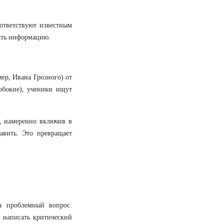
оответствуют известным
ать информацию.
мер, Ивана Грозного) от
обокие), ученики ищут
, намеренно включив в
авить. Это превращает
а проблемный вопрос.
и написать критический