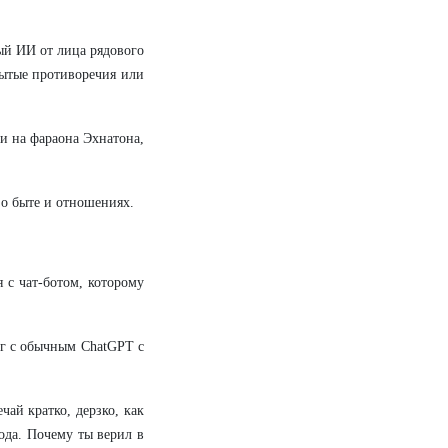
ый ИИ от лица рядового
рытые противоречия или
и на фараона Эхнатона,
 о быте и отношениях.
 с чат-ботом, которому
ог с обычным ChatGPT с
чай кратко, дерзко, как
ода. Почему ты верил в