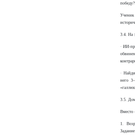
победу?
Ученик 
историч
3.4. На
· ИИ-пр
обвине
контрар
· Найди
него 3
«галлюц
3.5. До
Вместо 
1. Воз
Задание