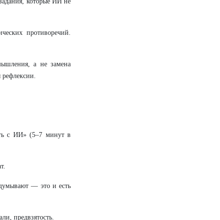
задания, которые ИИ не
ческих противоречий.
мышления, а не замена
я рефлексии.
ть с ИИ» (5–7 минут в
т.
ыдумывают — это и есть
али, предвзятость.