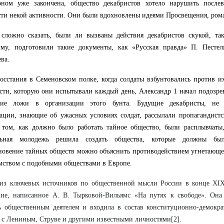
оном уже закончена, общество декабристов хотело нарушить послев
ти некой активности. Они были вдохновлены идеями Просвещения, ром
 сложно сказать, были ли вызваны действия декабристов скукой, т
мму, подготовили такие документы, как «Русская правда» П. Песте
ва.
осстания в Семеновском полке, когда солдаты взбунтовались против и
сти, которую они испытывали каждый день, Александр 1 начал подозре
кие ложи в организации этого бунта. Будущие декабристы, не
ации, знающие об ужасных условиях солдат, рассылали пропагандистс
том, как должно было работать тайное общество, были расплывчаты,
льная молодежь решила создать общества, которые должны бы
овение тайных обществ можно объяснить противодействием угнетающей
мством с подобными обществами в Европе.
из ключевых источников по общественной мысли России в конце XIX 
ние, написанное А. В. Тырковой-Вильямс «На путях к свободе». Она
ь общественным деятелем и входила в состав конституционно-демокра
 с Лениным, Струве и другими известными личностями[2].