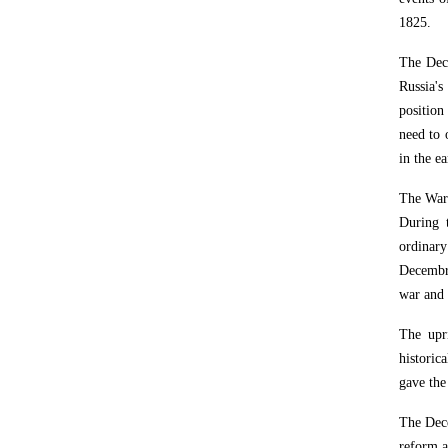
1825.
The Dece
Russia's
position
need to 
in the e
The War 
During t
ordinary
Decembri
war and 
The upr
historic
gave the
The Dece
reform a