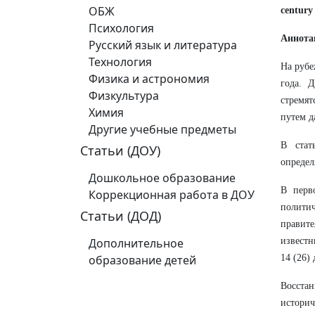
ОБЖ
century
Психология
Аннота
Русский язык и литература
Технология
На рубе
Физика и астрономия
года. 
Физкультура
стремят
Химия
путем д
Другие учебные предметы
В стат
Статьи (ДОУ)
определ
Дошкольное образование
В перв
Коррекционная работа в ДОУ
политич
Статьи (ДОД)
правите
Дополнительное
известн
образование детей
14 (26) 
Восста
истори