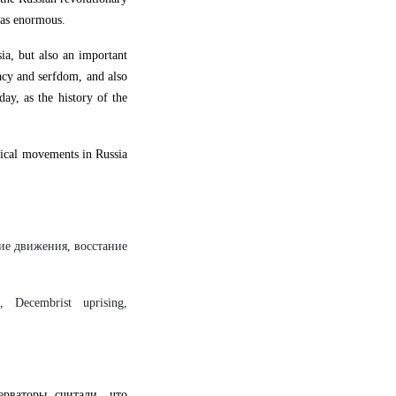
was enormous.
sia, but also an important
racy and serfdom, and also
ay, as the history of the
itical movements in Russia
ие движения, восстание
, Decembrist uprising,
рваторы считали, что