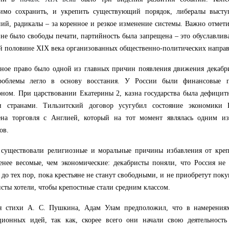
димо сохранить, и укрепить существующий порядок, либералы высту
ий, радикалы – за коренное и резкое изменение системы. Важно отметит
не было свободы печати, партийность была запрещена – это обуславлива
й половине XIX века организованных общественно-политических напра
ное право было одной из главных причин появления движения декабр
роблемы легло в основу восстания. У России были финансовые 
ном. При царствовании Екатерины 2, казна государства была дефицит
и странами. Тильзитский договор усугубил состояние экономики 
ена торговля с Англией, который на тот момент являлась одним и
ов.
 существовали религиозные и моральные причины избавления от креп
нее весомые, чем экономические: декабристы поняли, что Россия не 
 до тех пор, пока крестьяне не станут свободными, и не приобретут пок
сты хотели, чтобы крепостные стали средним классом.
я стихи А. С. Пушкина, Адам Улам предположил, что в намерениях
ционных идей, так как, скорее всего они начали свою деятельность