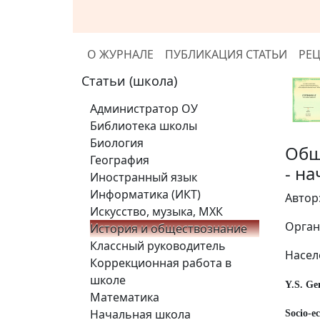
О ЖУРНАЛЕ
ПУБЛИКАЦИЯ СТАТЬИ
РЕ
Статьи (школа)
Администратор ОУ
Библиотека школы
Биология
Общ
География
- на
Иностранный язык
Информатика (ИКТ)
Автор
Искусство, музыка, МХК
Орган
История и обществознание
Классный руководитель
Насел
Коррекционная работа в
школе
Y.S. Ge
Математика
Начальная школа
Socio-e