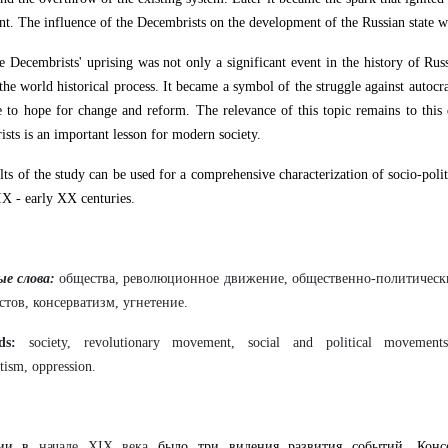
. The influence of the Decembrists on the development of the Russian state 
e Decembrists' uprising was not only a significant event in the history of Rus
 the world historical process. It became a symbol of the struggle against autoc
e to hope for change and reform. The relevance of this topic remains to this d
sts is an important lesson for modern society.
lts of the study can be used for a comprehensive characterization of socio-pol
IX - early XX centuries.
е слова:
общества, революционное движение, общественно-политическ
стов, консерватизм, угнетение.
rds:
society, revolutionary movement, social and political movements
tism, oppression.
сии в
начале XIX века
было три видения развития событий. Консе