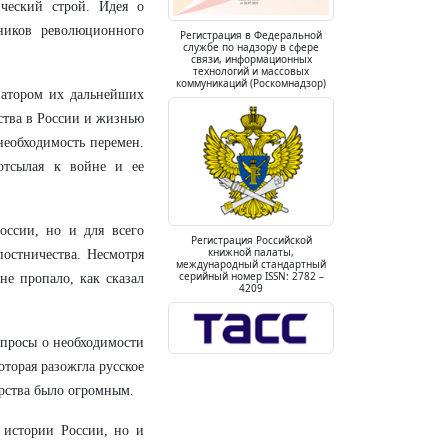
ческий строй. Идея о
ников революционного
Регистрация в Федеральной
службе по надзору в сфере
связи, информационных
технологий и массовых
коммуникаций (Роскомнадзор)
изатором их дальнейших
ства в России и жизнью
необходимость перемен.
 отсылая к войне и ее
оссии, но и для всего
Регистрация Российской
книжной палаты,
постничества. Несмотря
международный стандартный
серийный номер ISSN: 2782 –
не пропало, как сказал
4209
опросы о необходимости
торая разожгла русское
рства было огромным.
 истории России, но и