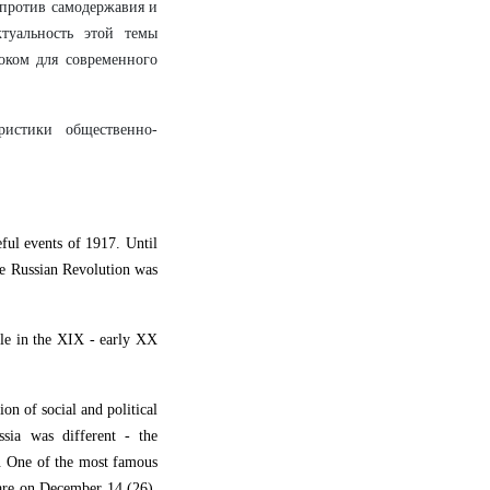
 против самодержавия и
туальность этой темы
роком для современного
ристики общественно-
eful events of 1917. Until
the Russian Revolution was
ole in the XIX - early XX
ion of social and political
ssia was different - the
. One of the most famous
uare on December 14 (26),