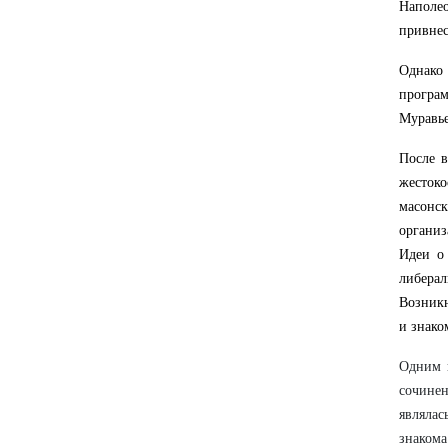
Наполе
привнес
Однако
програ
Муравье
После в
жестоко
масонс
организ
Идеи о 
либера
Возникн
и знако
Одним 
сочине
являлас
знакома