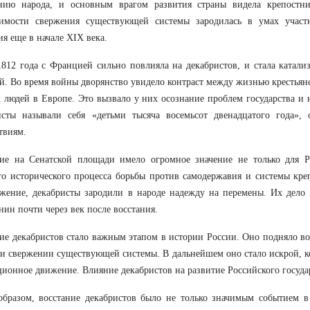
нию народа, и основным врагом развития страны видела крепостни
димости свержения существующей системы зародилась в умах участ
я еще в начале XIX века.
812 года с Францией сильно повлияла на декабристов, и стала катал
й. Во время войны дворянство увидело контраст между жизнью крестьян
 людей в Европе. Это вызвало у них осознание проблем государства и 
исты называли себя «детьми тысяча восемьсот двенадцатого года»,
твиям.
ние на Сенатской площади имело огромное значение не только для Р
о исторического процесса борьбы против самодержавия и системы кре
жение, декабристы зародили в народе надежду на перемены. Их дело 
нин почти через век после восстания.
ие декабристов стало важным этапом в истории России. Оно подняло в
и свержении существующей системы. В дальнейшем оно стало искрой, ко
ионное движение. Влияние декабристов на развитие Российского госуда
бразом, восстание декабристов было не только значимым событием в