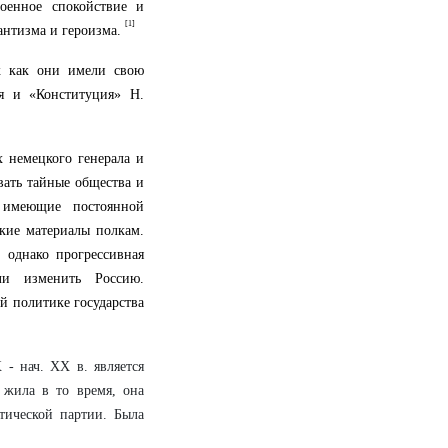
оенное спокойствие и
[1]
антизма и героизма.
ак как они имели свою
ля и «Конституция» Н.
х немецкого генерала и
вать тайные общества и
 имеющие постоянной
кие материалы полкам.
 однако прогрессивная
ли изменить Россию.
 политике государства
- нач. XX в. является
 жила в то время, она
тической партии. Была