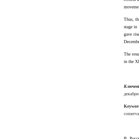
movement
Thus, th
stage in
gave ris
Decembri
The resu
in the X
Ключевы
декабри
Keywo
conserva
В Рос