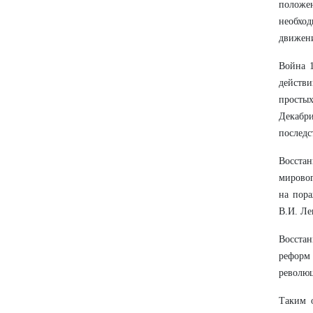
положе
необхо
движени
Война 1
действи
простых
Декабр
последс
Восста
мировог
на пора
В.И. Ле
Восстан
реформ 
революц
Таким о