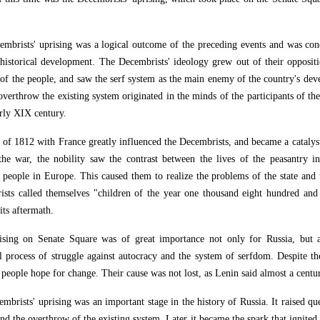
mbrists' uprising was a logical outcome of the preceding events and was con
 historical development. The Decembrists' ideology grew out of their oppositi
 of the people, and saw the serf system as the main enemy of the country's dev
overthrow the existing system originated in the minds of the participants of t
arly XIX century.
of 1812 with France greatly influenced the Decembrists, and became a catalyst 
he war, the nobility saw the contrast between the lives of the peasantry i
 people in Europe. This caused them to realize the problems of the state and
sts called themselves "children of the year one thousand eight hundred and 
its aftermath.
ising on Senate Square was of great importance not only for Russia, but a
al process of struggle against autocracy and the system of serfdom. Despite th
 people hope for change. Their cause was not lost, as Lenin said almost a centur
mbrists' uprising was an important stage in the history of Russia. It raised qu
nd the overthrow of the existing system. Later it became the spark that ignited