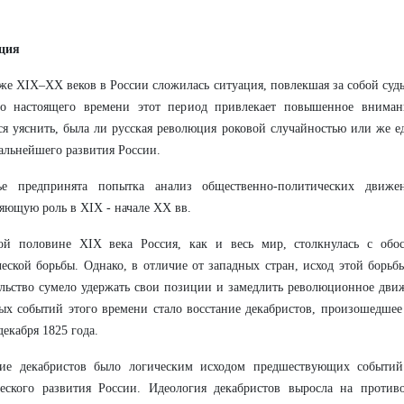
ция
же XIX–XX веков в России сложилась ситуация, повлекшая за собой суд
До настоящего времени этот период привлекает повышенное внимани
ся уяснить, была ли русская революция роковой случайностью или же
альнейшего развития России.
ье предпринята попытка анализ общественно-политических движе
яющую роль в XIX - начале XX вв.
ой половине XIX века Россия, как и весь мир, столкнулась с обос
еской борьбы. Однако, в отличие от западных стран, исход этой борь
льство сумело удержать свои позиции и замедлить революционное дви
ых событий этого времени стало восстание декабристов, произошедше
декабря 1825 года.
ние декабристов было логическим исходом предшествующих событий
ческого развития России. Идеология декабристов выросла на против