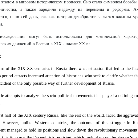
этапом в мировом историческом процессе. Оно стало символом борьбы
тничества, а также зародило надежду на перемены и реформы. Ак
ется, и по сей день, так как история декабристов является важным у
а.
исследования могут быть использованы для комплексной характе
еских движений в России в XIX - начале XX вв.
t
urn of the XIX-XX centuries in Russia there was a situation that led to the fat
s period attracts increased attention of historians who seek to clarify whether 
accident or the only possible way of further development of Russia.
cle attempts to analyze the socio-political movements that played a defining r
.
rst half of the XIX century Russia, like the rest of the world, faced the aggravat
e. However, unlike Western countries, the outcome of this struggle in Ru
nt managed to hold its positions and slow down the revolutionary movement
f this time was the Decembrists' uprising, which took place on the Senate Sq