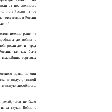
пили за постепенность
ь, что в России на тот
ет отсутствие в России
влений.
истов, именно решение
проблемы до войны с
ной, росли долги перед
России, так как была
з важнейших торговых
остного права, но они
станет индустриальной
упательную способность.
 декабристов не было
 из-за скуки. Война с