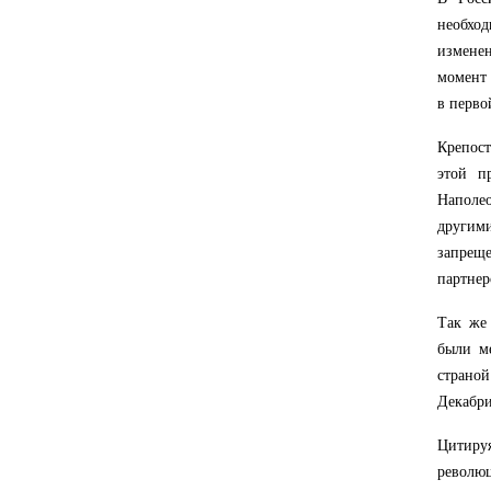
необхо
изменен
момент 
в перво
Крепост
этой п
Наполео
другим
запрещ
партнер
Так же
были ме
страной
Декабри
Цитиру
револю