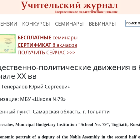
ЦЕНЗИИ
КОНКУРСЫ
СЕМИНАРЫ
ВЕБИНАРЫ
БЕСПЛАТНЫЕ
семинары
СЕРТИФИКАТ
8 ак.часов
ПОЛУЧИТЬ СЕЙЧАС >>>
ественно-политические движения в Р
чале XX вв
: Генералов Юрий Сергеевич
изация: МБУ «Школа №79»
енный пункт: Самарская область, г. Тольятти
neralov, Municipal Budgetary Institution "School No. 79", Togliatti, Russ
conomic portrait of a deputy of the Noble Assembly in the second half o