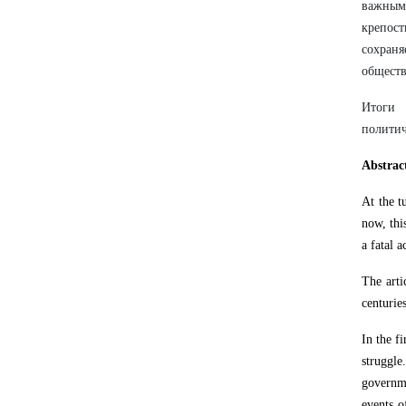
важным 
крепос
сохраня
обществ
Итоги 
политич
Abstrac
At the t
now, thi
a fatal 
The arti
centuries
In the fi
struggl
governme
events o