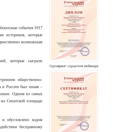
ьбоносные события 1917
е историков, которые
 единственно возможным
ний, которые сыграли
Сертификат слушателя вебинара
трением общественно-
бы в России был иным –
жение. Одним из самых
е на Сенатской площади
 и обусловлено ходом
одействии бесправному