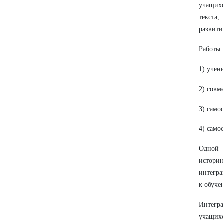
учащихс
текста
развити
Работы 
1) учен
2) совм
3) само
4) само
Одной 
историю
интегра
к обуче
Интегра
учащих