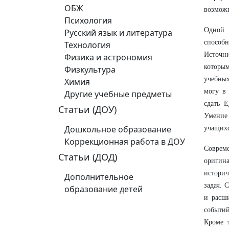
ОБЖ
возмож
Психология
Одной 
Русский язык и литература
способн
Технология
Источни
Физика и астрономия
которым
Физкультура
учебны
Химия
могу в 
Другие учебные предметы
сдать 
Статьи (ДОУ)
Умение 
Дошкольное образование
учащихс
Коррекционная работа в ДОУ
Соврем
Статьи (ДОД)
оригин
историч
Дополнительное
задач. 
образование детей
и расш
событий
Кроме 