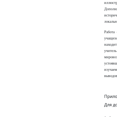
иллюст
Дополн
истори
локальн
Работа
учащих
находи
учител
мировоз
устояв
изучае
выводов
Прило
Для д