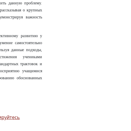
шить данную проблему.
рассказывая о крупных
емонстрируя важность
ективному развитию у
умение самостоятельно
льзуя данные подходы,
стижения учениками
тандартных трактовок и
восприятию учащимися
рованию обоснованных
ируйтесь