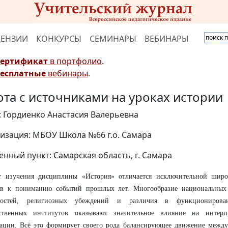
ЦЕНЗИИ
КОНКУРСЫ
СЕМИНАРЫ
ВЕБИНАРЫ
Сертификат
в портфолио
.
Бесплатные
вебинары
.
ота с источниками на уроках истории
: Гордиенко Анастасия Валерьевна
изация: МБОУ Школа №66 г.о. Самара
енный пункт: Самарская область, г. Самара
т изучения дисциплины «История» отличается исключительной широ
ов к пониманию событий прошлых лет. Многообразие национальных 
ностей, религиозных убеждений и различия в функционирова
рственных институтов оказывают значительное влияние на интерп
ации. Всё это формирует своего рода балансирующее движение межд