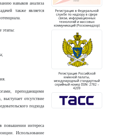
ованию навыков анализа
дачей также является
Регистрация в Федеральной
службе по надзору в сфере
потенциала.
связи, информационных
технологий и массовых
коммуникаций (Роскомнадзор)
е этапы:
а;
Регистрация Российской
книжной палаты,
ия.
международный стандартный
серийный номер ISSN: 2782 –
4209
гогами, преподающими
, выступает отсутствие
едовательского подхода
 в повышении интереса
озиции. Использование