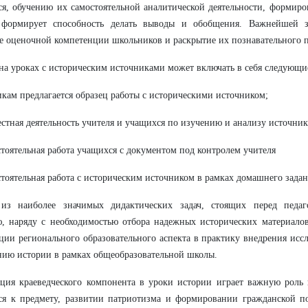
я, обучению их самостоятельной аналитической деятельности, формир
, формирует способность делать выводы и обобщения. Важнейшей за
е оценочной компетенции школьников и раскрытие их познавательного 
на уроках с историческим источниками может включать в себя следующи
икам предлагается образец работы с историческими источником;
естная деятельность учителя и учащихся по изучению и анализу источник
стоятельная работа учащихся с документом под контролем учителя
стоятельная работа с историческим источником в рамках домашнего задан
из наиболее значимых дидактических задач, стоящих перед педа
, наряду с необходимостью отбора надежных исторических материалов
ции регионального образовательного аспекта в практику внедрения иссл
нию истории в рамках общеобразовательной школы.
ция краеведческого компонента в уроки истории играет важную роль
ся к предмету, развитии патриотизма и формировании гражданской п