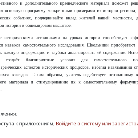
ративного и дополнительного краеведческого материала поможет ре
яя основную программу конкретными примерами из истории региона, 
ческих событиях, подчеркивайте вклад жителей вашей местности, д
ой истории в общемировом масштабе.
 с историческими источниками на уроках истории способствует эфф
ся навыков самостоятельного исследования. Школьники приобретают 
ть важную информацию и глубоко анализировать её содержание. Испо
ь создаёт благоприятные условия для самостоятельного по
зренческих аспектов исторических процессов, избегая навязывания с
шихся взглядов. Таким образом, учитель содействует осознанному 
мого материала и стимулированию их к самостоятельному формули
.
жения:
оступа к приложениям,
Войдите в систему или зарегистр