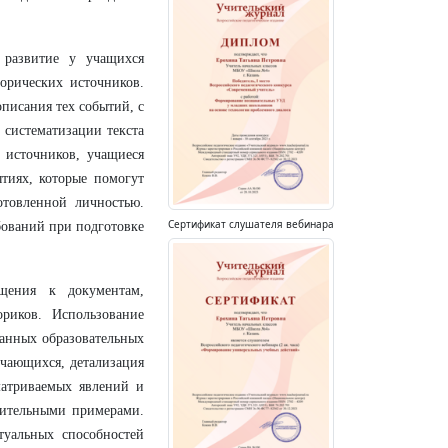
 развитие у учащихся
орических источников.
писания тех событий, с
 систематизации текста
 источников, учащиеся
тиях, которые помогут
отовленной личностью.
Сертификат слушателя вебинара
бований при подготовке
щения к документам,
риков. Использование
занных образовательных
учающихся, детализация
матриваемых явлений и
дительными примерами.
туальных способностей