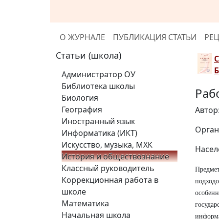
О ЖУРНАЛЕ
ПУБЛИКАЦИЯ СТАТЬИ
РЕ
Статьи (школа)
Администратор ОУ
Библиотека школы
Раб
Биология
География
Автор
Иностранный язык
Орган
Информатика (ИКТ)
Искусство, музыка, МХК
Насел
История и обществознание
Классный руководитель
Предме
Коррекционная работа в
подход
школе
особен
Математика
госуда
Начальная школа
информ