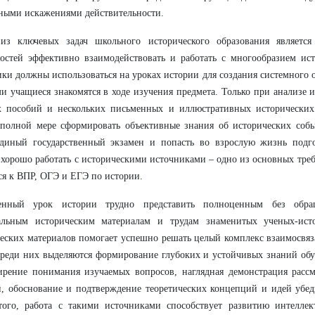
ными искажениями действительности.
из ключевых задач школьного исторического образования является
остей эффективно взаимодействовать и работать с многообразием ист
ки должны использоваться на уроках истории для создания системного о
и учащиеся знакомятся в ходе изучения предмета. Только при анализе и
х пособий и нескольких письменных и иллюстративных исторических
полной мере сформировать объективные знания об исторических собы
Единый государственный экзамен и попасть во взрослую жизнь подг
хорошо работать с историческими источниками – одно из основных тре
я к ВПР, ОГЭ и ЕГЭ по истории.
енный урок истории трудно представить полноценным без обра
альным историческим материалам и трудам знаменитых ученых-исто
еских материалов помогает успешно решать целый комплекс взаимосвя
Среди них выделяются формирование глубоких и устойчивых знаний об
ирение понимания изучаемых вопросов, наглядная демонстрация расс
, обоснование и подтверждение теоретических концепций и идей убе
того, работа с такими источниками способствует развитию интеллек