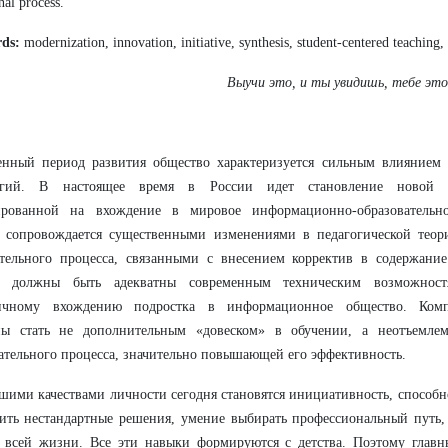
nal process.
ds:
modernization, innovation, initiative, synthesis, student-centered teaching, t
Выучи это, и ты увидишь, тебе это
енный период развития общество характеризуется сильным влиянием
огий. В настоящее время в России идет становление новой с
ированной на вхождение в мировое информационно-образовательно
с сопровождается существенными изменениями в педагогической теор
тельного процесса, связанными с внесением корректив в содержание
е должны быть адекватны современным техническим возможностя
ичному вхождению подростка в информационное общество. Комп
ны стать не дополнительным «довеском» в обучении, а неотъемлем
ательного процесса, значительно повышающей его эффективность.
ими качествами личности сегодня становятся инициативность, способн
ить нестандартные решения, умение выбирать профессиональный путь, 
 всей жизни. Все эти навыки формируются с детства. Поэтому главн