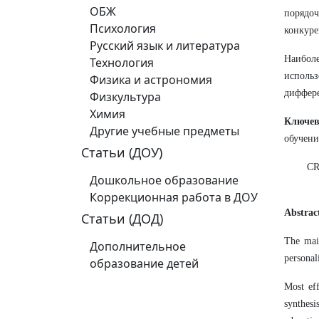
ОБЖ
порядо
Психология
конкуре
Русский язык и литература
Наибол
Технология
исполь
Физика и астрономия
диффере
Физкультура
Химия
Ключе
Другие учебные предметы
обучени
Статьи (ДОУ)
CR
Дошкольное образование
Коррекционная работа в ДОУ
Abstrac
Статьи (ДОД)
The main
Дополнительное
personal
образование детей
Most ef
synthesi