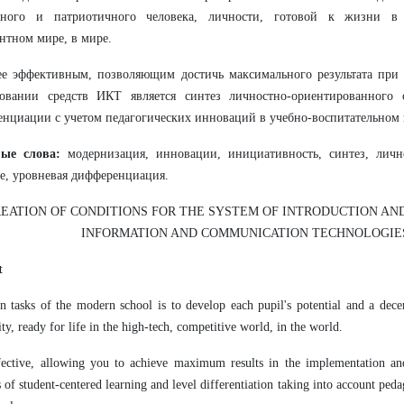
чного и патриотичного человека, личности, готовой к жизни в 
нтном мире, в мире.
ее эффективным, позволяющим достичь максимального результата при
зовании средств ИКТ является синтез личностно-ориентированного 
нциации с учетом педагогических инноваций в учебно-воспитательном 
вые слова:
модернизация, инновации, инициативность, синтез, личн
е, уровневая дифференциация.
EATION OF CONDITIONS FOR THE SYSTEM OF INTRODUCTION AND
INFORMATION AND COMMUNICATION TECHNOLOGIE
t
 tasks of the modern school is to develop each pupil's potential and a dece
ity, ready for life in the high-tech, competitive world, in the world.
fective, allowing you to achieve maximum results in the implementation an
s of student-centered learning and level differentiation taking into account peda