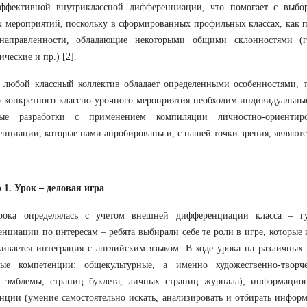
эффективной внутриклассной дифференциации, что помогает с выбор
 мероприятий, поскольку в сформированных профильных классах, как п
направленности, обладающие некоторыми общими склонностями (г
ические и пр.) [2].
 любой классный коллектив обладает определенными особенностями, т
 конкретного классно-урочного мероприятия необходим индивидуальны
рые разработки с применением компиляции личностно-ориентир
нциации, которые нами апробированы и, с нашей точки зрения, являютс
1. Урок – деловая игра
рока определялась с учетом внешней дифференциации класса – г
нциации по интересам – ребята выбирали себе те роли в игре, которые 
ивается интеграция с английским языком. В ходе урока на различных 
ные компетенции: общекультурные, а именно художественно-творче
а эмблемы, страниц буклета, личных страниц журнала); информацио
нции (умение самостоятельно искать, анализировать и отбирать инфор