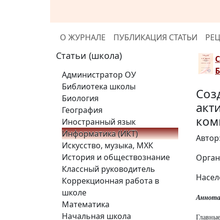
О ЖУРНАЛЕ
ПУБЛИКАЦИЯ СТАТЬИ
РЕ
Статьи (школа)
Администратор ОУ
Библиотека школы
Соз
Биология
акт
География
ком
Иностранный язык
Информатика (ИКТ)
Автор
Искусство, музыка, МХК
История и обществознание
Орган
Классный руководитель
Насел
Коррекционная работа в
школе
Аннота
Математика
Начальная школа
Главны