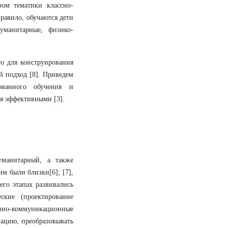
ом тематики классно-
равило, обучаются дети
уманитарные, физико-
о для конструирования
й подход [8]. Приведем
ованного обучения и
я эффективными [3].
уманитарный, а также
им были близки[6]; [7],
его этапах развивались
ские (проектирование
нно-коммуникационные
мацию, преобразовывать