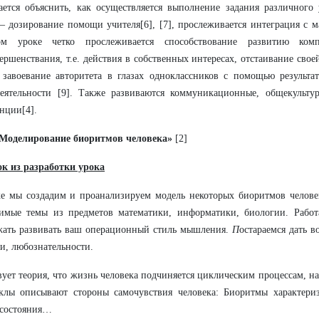
ается объяснить, как осуществляется выполнение задания различного
– дозирование помощи учителя[6], [7], прослеживается интеграция с м
м уроке четко прослеживается способствование развитию комп
ершенствания, т.е. действия в собственных интересах, отстаивание сво
 завоевание авторитета в глазах одноклассников с помощью результа
деятельности [9]. Также развиваются коммуникационные, общекульт
нции[4].
«Моделирование биоритмов человека»
[2]
к из разработки урока
е мы создадим и проанализируем модель некоторых биоритмов человек
димые темы из предметов математики, информатики, биологии. Работ
жать развивать ваш операционный стиль мышления.
П
остараемся дать в
и, любознательности.
ует теория, что жизнь человека подчиняется циклическим процессам, 
клы описывают стороны самочувствия человека: Биоритмы характери
 состояния…