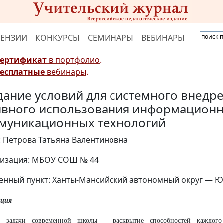
ЦЕНЗИИ
КОНКУРСЫ
СЕМИНАРЫ
ВЕБИНАРЫ
Сертификат
в портфолио
.
Бесплатные
вебинары
.
дание условий для системного внедре
ивного использования информационн
муникационных технологий
: Петрова Татьяна Валентиновна
изация: МБОУ СОШ № 44
енный пункт: Ханты-Мансийский автономный округ — Югр
ция
е задачи современной школы – раскрытие способностей каждого