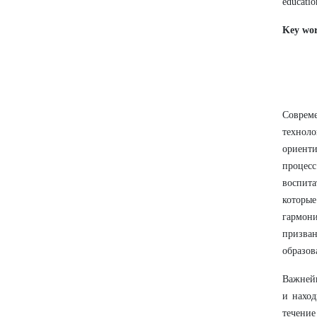
educatio
Key wor
Соврем
технол
ориент
процес
воспита
которы
гармон
призва
образов
Важнейш
и наход
течение