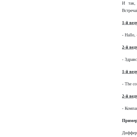
И так,
Встреча
1-й
вед
- Hallo,
2-й
вед
- Здрав
1-й
вед
- The co
2-й ве
- Компа
Пример
Диффер