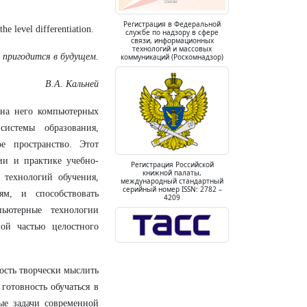
Регистрация в Федеральной
he level differentiation.
службе по надзору в сфере
связи, информационных
технологий и массовых
 пригодится в будущем.
коммуникаций (Роскомнадзор)
В.А. Кальней
 на него компьютерных
истемы образования,
е пространство. Этот
ии и практике учебно-
Регистрация Российской
книжной палаты,
 технологий обучения,
международный стандартный
серийный номер ISSN: 2782 –
м, и способствовать
4209
ьютерные технологии
ой частью целостного
ость творчески мыслить
готовность обучаться в
ые задачи современной