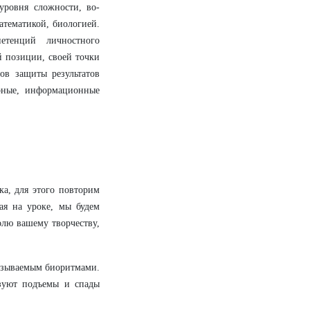
 уровня сложности, во-
атематикой, биологией.
етенций личностного
ей позиции, своей точки
тов защиты результатов
урные, информационные
а, для этого повторим
ая на уроке, мы будем
олю вашему творчеству,
называемым биоритмами.
зуют подъемы и спады