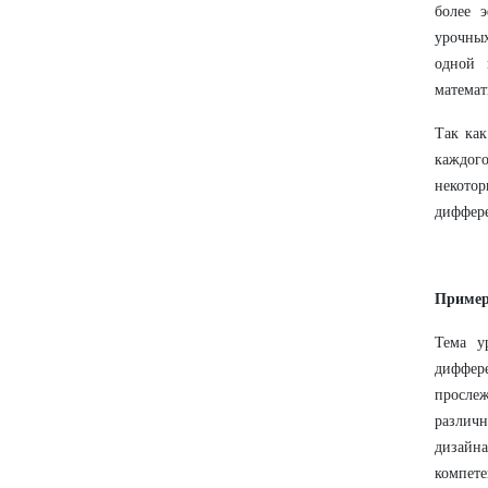
более 
урочных
одной 
математ
Так как
каждого
некото
диффере
Пример 
Тема у
диффере
прослеж
различ
дизайн
компете