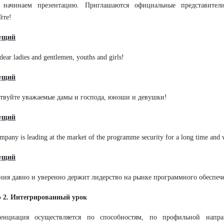
 начинаем презентацию. Приглашаются официальные представители
йте!
ущий
 dear ladies and gentlemen, youths and girls!
ущий
ствуйте уважаемые дамы и господа, юноши и девушки!
ущий
mpany is leading at the market of the programme security for a long time and 
дущий
ния давно и уверенно держит лидерство на рынке программного обеспеч
 2. Интегрированный урок
енциация осуществляется по способностям, по профильной направ