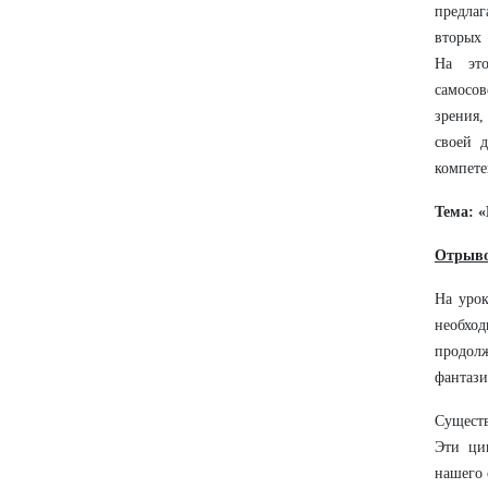
предлаг
вторых 
На это
самосов
зрения,
своей 
компете
Тема: 
Отрыво
На урок
необхо
продол
фантази
Существ
Эти ци
нашего