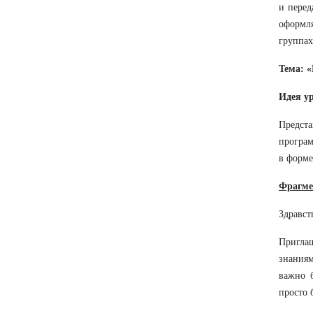
и перед
оформл
группах
Тема: 
Идея у
Предста
програм
в форме
Фрагме
Здравст
Пригла
знаниям
важно 
просто 