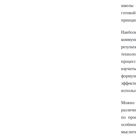
школы –
готово
принцип
Наибол
коммун
результ
технол
процес
научить
формули
эффект
использ
Можно 
различн
по про
особен
мыслите