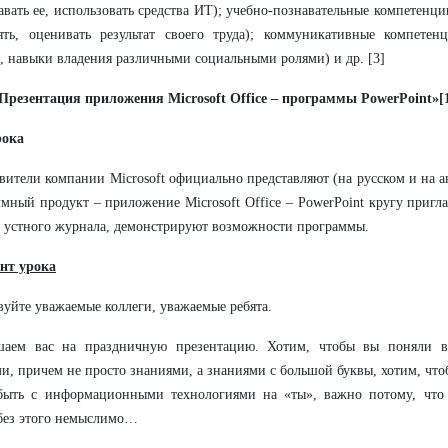
авать ее, использовать средства ИТ); учебно-познавательные компетенц
ять, оценивать результат своего труда); коммуникативные компете
, навыки владения различными социальными ролями) и др. [3]
«Презентация приложения
Microsoft
Office – программы
PowerPoint»
[
рока
вители компании Microsoft официально представляют (на русском и на а
мный продукт – приложение Microsoft Office – PowerPoint кругу пригл
 устного журнала, демонстрируют возможности программы.
нт урока
вуйте уважаемые коллеги, уважаемые ребята.
шаем вас на праздничную презентацию. Хотим, чтобы вы поняли в
и, причем не просто знаниями, а знаниями с большой буквы, хотим, что
быть с информационными технологиями на «ты», важно потому, что 
без этого немыслимо…