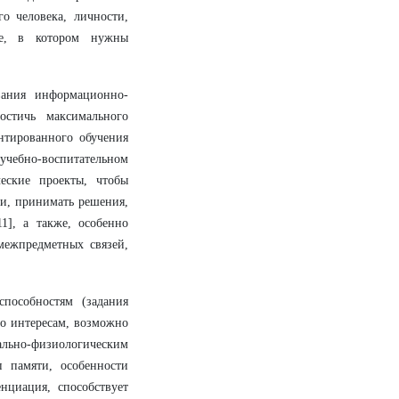
о человека, личности,
ре, в котором
нужны
вания информационно-
стичь максимального
ентированного обучения
чебно-воспитательном
ческие проекты, чтобы
ли, принимать решения,
1], а также, особенно
межпредметных связей,
пособностям (задания
по интересам, возможно
ально-физиологическим
 памяти, особенности
нциация, способствует