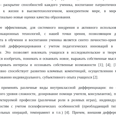
 раскрытие способностей каждого ученика, воспитание патриотичног
й к жизни в высокотехнологичном, конкурентном мире, в ми
иально новые оценки качества образования
.
ее эффективным, для системного внедрения и активного использо
икационных технологий, с нашей точки зрения, позволяющим до
ата в обучении и воспитании ученика является синтез личностно-ори
огий дифференцирования с учетом педагогических инноваций в у
се. Это позволяет вовлекать учащихся в исследовательские и твор
ся изобретать, понимать и осваивать новое, выражать собственные мыс
ровать интересы и осознавать собственные возможности [1]; [4]; [1
ивно способствует развитию ключевых компетенций, осуществлению 
ованию индивидуального, субъективного опыта учащихся [2].
применять различные виды внутриклассной дифференциации: по с
ого уровня сложности, дозирование помощи учителя, консультантов), 
ектируемой профессии (различные роли в ролевых играх), индивиду
ностям с учетом психофизических особенностей (преобладающий тип
льных операций, темперамент и т.п.) [4]. Причем, внешняя диффере