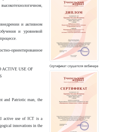
высокотехнологичном,
 внедрении и активном
обучения и уровневой
процессе.
остно-ориентированное
Сертификат слушателя вебинара
 ACTIVE USE OF
S
nt and Patriotic man, the
d active use of ICT is a
gogical innovations in the