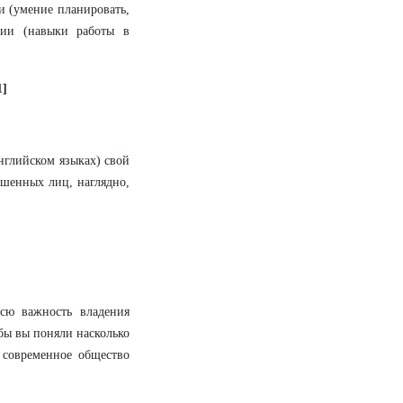
ии (умение планировать,
нции (навыки работы в
1]
нглийском языках) свой
ашенных лиц, наглядно,
сю важность владения
бы вы поняли насколько
современное общество