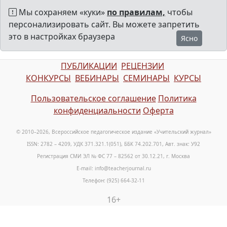
Мы сохраняем «куки»
по правилам,
чтобы
персонализировать сайт. Вы можете запретить
это в настройках браузера
Ясно
ПУБЛИКАЦИИ
РЕЦЕНЗИИ
КОНКУРСЫ
ВЕБИНАРЫ
СЕМИНАРЫ
КУРСЫ
Пользовательское соглашение
Политика
конфиденциальности
Оферта
© 2010–2026, Всероссийское педагогическое издание «Учительский журнал»
ISSN: 2782 – 4209, УДК 371.321.1(051), ББК 74.202.701, Авт. знак: У92
Регистрация СМИ ЭЛ № ФС 77 – 82562 от 30.12.21, г. Москва
E-mail: info@teacherjournal.ru
Телефон: (925) 664-32-11
16+