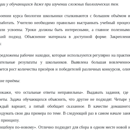
ии у обучающихся даже при изучении сложных биологических тем.
воении курса биологии школьники сталкиваются с большим объёмом 
аботать. Учителю необходимо правильно выстраивать учебный процес
ыли усвоены. Уроки должны быть интересными, а главное полезными
ский подход. Объяснение материала в доступной форме. Закреплен
.
едложены рабочие находки, которые используются регулярно на практи
вательные результаты у школьников. Выявлена большая вовлеченно
ется рост количества призёров и победителей различных конкурсов, оли
ие приёмы:
окажи, что остальные ответы неправильны». Выдавать задания, гд
веты. Задача обучающихся объяснить, что другие не подходят. Четыре
ждый вариант, а пятый обобщает сказанное. В качестве домашнего
идумать свои два примера по теме. В следующий раз в самом начале заня
 принципу.
ишбоун по-новому». Отлично подходит для сбора в одном месте новой 