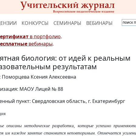
ЦЕНЗИИ
КОНКУРСЫ
СЕМИНАРЫ
ВЕБИНАРЫ
Сертификат
в портфолио
.
Бесплатные
вебинары
.
ятная биология: от идей к реальным
азовательным результатам
: Поморцева Ксения Алексеевна
изация: МАОУ Лицей № 88
енный пункт: Свердловская область, г. Екатеринбург
ция
ье описаны методические разработки, которые успешно применяются
ря им каждое занятие становится неповторимым. Отмечается усилени