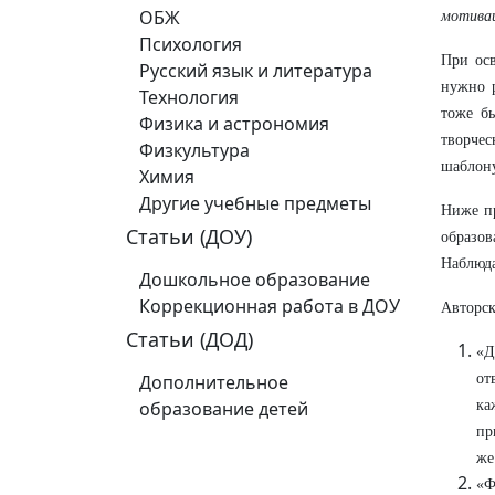
ОБЖ
мотивац
Психология
При ос
Русский язык и литература
нужно р
Технология
тоже б
Физика и астрономия
творче
Физкультура
шаблону
Химия
Другие учебные предметы
Ниже пр
Статьи (ДОУ)
образо
Наблюда
Дошкольное образование
Коррекционная работа в ДОУ
Авторск
Статьи (ДОД)
«Д
Дополнительное
от
образование детей
ка
пр
же
«Ф