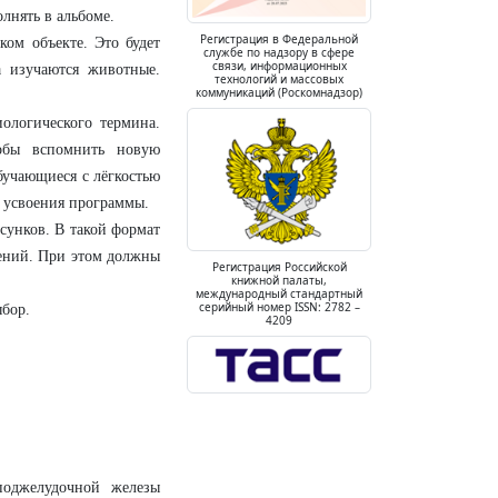
лнять в альбоме.
Регистрация в Федеральной
ком объекте. Это будет
службе по надзору в сфере
связи, информационных
а изучаются животные.
технологий и массовых
коммуникаций (Роскомнадзор)
ологического термина.
обы вспомнить новую
бучающиеся с лёгкостью
о усвоения программы.
сунков. В такой формат
тений. При этом должны
Регистрация Российской
книжной палаты,
международный стандартный
серийный номер ISSN: 2782 –
ыбор.
4209
поджелудочной железы