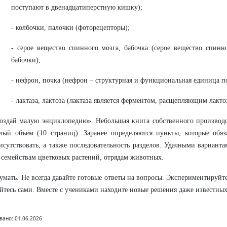
поступают в двенадцатиперстную кишку);
- колбочки, палочки (фоторецепторы);
- серое вещество спинного мозга, бабочка (серое вещество спинн
бабочки);
- нефрон, почка (нефрон – структурная и функциональная единица п
- лактаза, лактоза (лактаза является ферментом, расщепляющим лакто
оздай малую энциклопедию». Небольшая книга собственного производс
лый объём (10 страниц). Заранее определяются пункты, которые обя
исутствовать, а также последовательность разделов. Удачными вариант
 семействам цветковых растений, отрядам животных.
умать. Не всегда давайте готовые ответы на вопросы. Экспериментируйт
йтесь сами. Вместе с учениками находите новые решения даже известных
вано: 01.06.2026