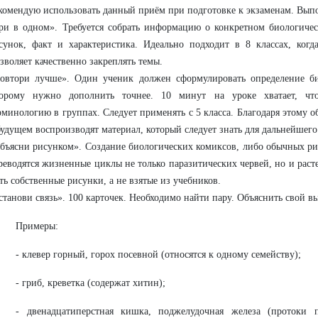
комендую использовать данный приём при подготовке к экзаменам. Выпо
ри в одном». Требуется собрать информацию о конкретном биологичес
сунок, факт и характеристика. Идеально подходит в 8 классах, когд
зволяет качественно закреплять темы.
овтори лучше». Один ученик должен сформулировать определение би
орому нужно дополнить точнее. 10 минут на уроке хватает, чт
рминологию в группах. Следует применять с 5 класса. Благодаря этому о
будущем воспроизводят материал, который следует знать для дальнейшег
бъясни рисунком». Создание биологических комиксов, либо обычных ри
реводятся жизненные циклы не только паразитических червей, но и рас
ть собственные рисунки, а не взятые из учебников.
станови связь». 100 карточек. Необходимо найти пару. Объяснить свой в
Примеры:
- клевер горный, горох посевной (относятся к одному семейству);
- гриб, креветка (содержат хитин);
- двенадцатиперстная кишка, поджелудочная железа (протоки 