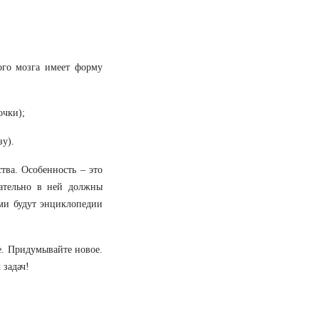
ого мозга имеет форму
очки);
зу).
тва. Особенность – это
зательно в ней должны
ами будут энциклопедии
е. Придумывайте новое.
 задач!