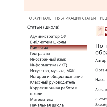
О ЖУРНАЛЕ
ПУБЛИКАЦИЯ СТАТЬИ
РЕ
Статьи (школа)
Администратор ОУ
Библиотека школы
Пон
Биология
обр
География
Иностранный язык
Автор
Информатика (ИКТ)
Орган
Искусство, музыка, МХК
История и обществознание
Насел
Классный руководитель
Коррекционная работа в
Аннота
школе
Математика
В стат
Начальная школа
Благода