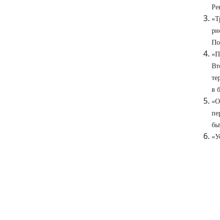
Ре
«Т
ри
По
«П
Вт
те
в 
«О
пе
бы
«У