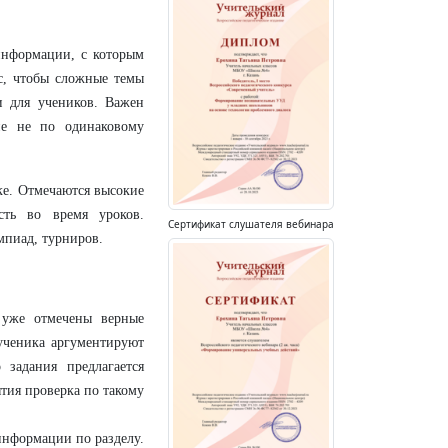
информации, с которым
с, чтобы сложные темы
 для учеников. Важен
ие не по одинаковому
ке. Отмечаются высокие
сть во время уроков.
Сертификат слушателя вебинара
мпиад, турниров.
е уже отмечены верные
 ученика аргументируют
 задания предлагается
тия проверка по такому
информации по разделу.