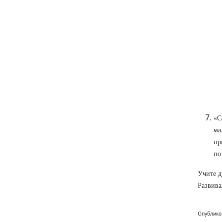
«С
ма
пр
по
Учите д
Развива
Опублико