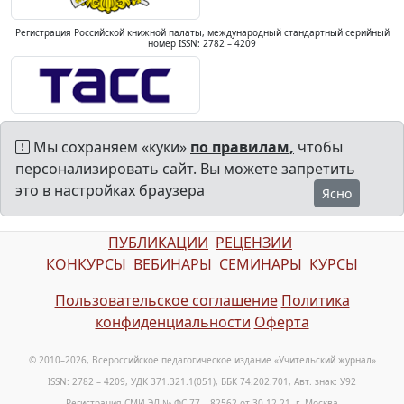
Регистрация Российской книжной палаты, международный стандартный серийный
номер ISSN: 2782 – 4209
Мы сохраняем «куки»
по правилам,
чтобы
персонализировать сайт. Вы можете запретить
это в настройках браузера
Ясно
ПУБЛИКАЦИИ
РЕЦЕНЗИИ
КОНКУРСЫ
ВЕБИНАРЫ
СЕМИНАРЫ
КУРСЫ
Пользовательское соглашение
Политика
конфиденциальности
Оферта
© 2010–2026, Всероссийское педагогическое издание «Учительский журнал»
ISSN: 2782 – 4209, УДК 371.321.1(051), ББК 74.202.701, Авт. знак: У92
Регистрация СМИ ЭЛ № ФС 77 – 82562 от 30.12.21, г. Москва