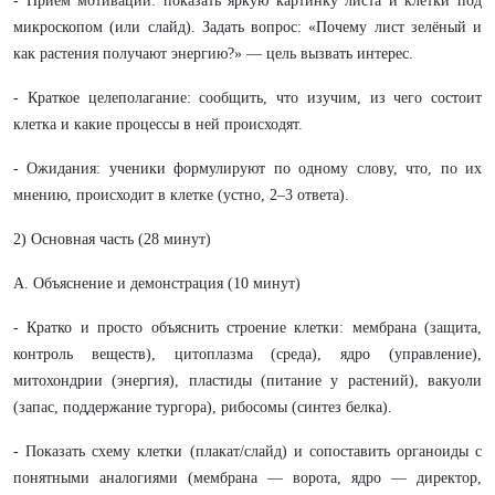
- Приём мотивации: показать яркую картинку листа и клетки под
микроскопом (или слайд). Задать вопрос: «Почему лист зелёный и
как растения получают энергию?» — цель вызвать интерес.
- Краткое целеполагание: сообщить, что изучим, из чего состоит
клетка и какие процессы в ней происходят.
- Ожидания: ученики формулируют по одному слову, что, по их
мнению, происходит в клетке (устно, 2–3 ответа).
2) Основная часть (28 минут)
A. Объяснение и демонстрация (10 минут)
- Кратко и просто объяснить строение клетки: мембрана (защита,
контроль веществ), цитоплазма (среда), ядро (управление),
митохондрии (энергия), пластиды (питание у растений), вакуоли
(запас, поддержание тургора), рибосомы (синтез белка).
- Показать схему клетки (плакат/слайд) и сопоставить органоиды с
понятными аналогиями (мембрана — ворота, ядро — директор,