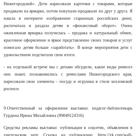
Нижегородской». Дети нарисовали карточки с товарами, которые
продавали на ярмарке, потом покупали-продавали их друг у друга. Я
нашла в интернете изображение старинных российских денег,
распечатала и раздала детям в «финансовый оборот». Очень
оживленная ярмарка получилась – продажа и натуральный обмен,
красочное оформление и яркое представление своих товаров и услуг
помогало детям больше «заработать». В конце мероприятия дети с
удовольствием подсчитали свои итоги.
- на отдельной встрече мы с детьми обсудили, какие виды ремесел
они знают, познакомились с ремеслами Нижегородского края,
нарисовали свои элементы – посуду и игрушки в стиле хохломской
росписи.
9.Ответственный за оформление выставки: педагог-библиотекарь
Гурдина Ирина Михайловна (89049124316)
Средства рекламы выставки: публикация в соцсетях, объявления в
учительском чате. Ссылка на публикацию: https://vk.com/wall-