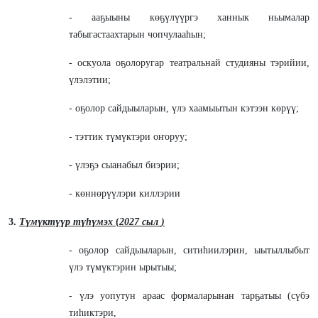
- ааҕыыны көҕүлүүргэ ханнык ньымалар
табыгастаахтарын чопчулааhын;
- оскуола оҕолоругар театральнай студияны тэрийии,
үлэлэтии;
- оҕолор сайдыыларын, үлэ хаамыытын кэтээн көрүү;
- тэттик түмүктэри оҥоруу;
- үлэҕэ сыанабыл биэрии;
- көннөрүүлэри киллэрии
3.
Түмүктүүр түhүмэх
(
202
7
сыл
)
- оҕолор сайдыыларын, ситиһиилэрин, ыытыллыбыт
үлэ түмүктэрин ырытыы;
- үлэ уопутун араас формаларынан тарҕатыы (сүбэ
тиhиктэри,