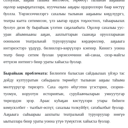
солбуйан, ааҕыы таһыма мөлтөөтө, төрөөбүт тылынан ааҕыыны
оҕолор ыарырҕаталлара, нууччалыы ааҕары ордороллоро баар көстүү
буолла. Үөрэнээччилэргэ сахалыы тылынан ааҕыыны көҕүлүүргэ,
театры кытта ситимнээн, үлэ ыытар ордук тоҕоостоох, таһаарыылах
буолуо диэн бу бырайыак үлэтин саҕалаабыта. Оҕолор сахалыы уус-
уран айымньыны ааҕан, аахпыттарын сыанаҕа оруолларынан
оонньоон театральнай туруоруулары көрдөрөллөр, ааҕыыга
интэриэстэрэ үрдүүр, билиилэрэ-көрүүлэрэ кэҥиир. Кинигэ уонна
театр биир ситим буолан үөрэнээччини өй-санаа, сиэр-майгы
өттүнэн иитиигэ биир ураты хайысха буолар.
Бырайыак проблемата:
Билиҥҥи балысхан сайдыылаах үйэҕэ тас
дойду култууратын сабыдыала төрөөбүт тылынан ааҕыы таһыма
мөлтүүрүгэр тириэртэ. Саха оҕото өбүгэтин үгэстэрин, сиэрин-
туомун, норуотун историятын, суруйааччыларын умнуутугар
тириэрдэн эрэр. Араас куhаҕан көстүүлэри утары биhиги
көмүскэлбит - тылбыт-өспүт, сахалыы толкуйбут, сатабылбыт буолар.
Ааҕыыга сыһыарыы аахпыты театральнай туруоруулар нөҥүө
ыытыллара биир ураты уонна үтүө түмүктээх хайысха буолар.