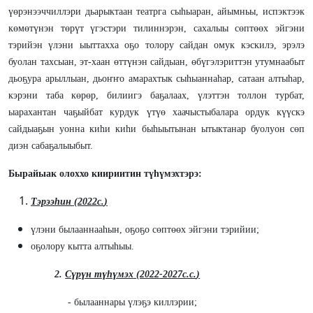
үөрэнээччиллэри дьарыктаан театрга сыһыаран, айымньы, испэктээк
көмөтүнэн төрүт үгэстэри тилиннэрэн, сахалыы сөптөөх эйгэни
тэрийэн үлэни ыыттахха оҕо толору сайдан омук кэскилэ, эрэлэ
буолан тахсыан, эт-хаан өттүнэн сайдыан, өбүгэлэриттэн утумнаабыт
дьоҕура арыллыан, дьоҥҥо амарахтык сыһыаннаһар, сатаан алтыһар,
кэрэни таба көрөр, билиигэ баҕалаах, үлэттэн толлон турбат,
ыарахантан чаҕыйбат курдук үтүө хаачыстыбалара ордук күүскэ
сайдыаҕын уонна киһи киhи быһыытынан ытыктанар буолуон сөп
диэн сабаҕалыыбыт.
Бырайыак олоххо киириитин түhүмэхтэрэ:
Тэрээhин (202
2с.
)
үлэни былааннааhын, оҕоҕо сөптөөх эйгэни тэрийии;
оҕолору кытта алтыhыы.
2.
Сүрүн түhүмэх
(20
22
-202
7с.с.
)
- былааннары үлэҕэ киллэрии;