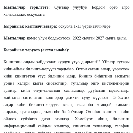
Ыытыллар тэрилтэтэ:
Сунтаар улууһун Бордоҥ орто агро
хайысхалаах оскуолата
Бырайыак кыттааччылара:
оскуола 1-11 үөрэнээччилэрэ
Ыытыллар кэмэ:
уһун болдьохтоох, 2022 сылтан 2027 сылга дылы.
Бырайыак төрүөтэ (актуальноhа):
Кинигэни ааҕыы хайдахтаах курдук үтүө дьарыгый? Үйэлэр тухары
киhи-аймах билиигэ-көрүүгэ тардыhар. Оттон сатаан ааҕар, үөрэхтээх
киhи кинигэттэн үгүс билиини ылар. Кинигэ биһигини ааспыты
уонна кэлэри кытта сибээстиир, тулалыыр эйгэ кистэлэҥнэрин
арыйар, киһи өйүн-санаатын сааһылыыр, дууһатын ыраастыыр,
майгытын-сигилитин көннөрөр дьикти сүдү күүстээх. Элбэхтик
ааҕар киhи билиитэ-көрүүтэ киэҥ, тыла-өhө хомоҕой, санаата
сырдык, ырата ыраас, тыла-өһө баай буолар. Ол иһин кинигэ - киһи
өйдөөх субэһитэ диэн этиллэр. Хомойуох иhин, билиҥҥи
информационнай сайдыы кэмигэр, кинигэни телевизор, телефон