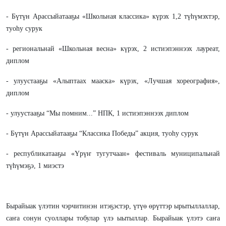
- Бүтүн Арассыйатааҕы «Школьная классика» күрэх 1,2 түһүмэхтэр,
туоһу сурук
- региональнай «Школьная весна» күрэх, 2 истиэпэннээх лауреат,
диплом
- улуустааҕы «Алыптаах мааска» күрэх, «Лучшая хореография»,
диплом
- улуустааҕы “Мы помним...” НПК, 1 истиэпэннээх диплом
- Бүтүн Арассыйатааҕы “Классика Победы” акция, туоһу сурук
- республикатааҕы «Үрүҥ тугутчаан» фестиваль муниципальнай
түһүмэҕэ, 1 миэстэ
Бырайыак үлэтин чэрчитинэн итэҕэстэр, үтүө өрүттэр ырытыллаллар,
саҥа сонун суоллары тобулар үлэ ыытыллар. Бырайыак үлэтэ саҥа