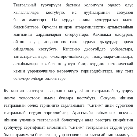
Театральнай туруорууга бастакы холонууга оҕолор олус
кыһаллаллара көстүбүтэ, ис дууһаларынан сөбүлээн
бэлэмнэммиттэрэ. Ол курдук сыана култууратын кытта
билсибиттэрэ. Оруолга киирэн итэҕэтиилээхтик артыыстааһын
маҥнайгы хардыыларын оҥорбуттара. Аахпыкка олоҕуран,
өйтөн ааҕар, доҕоонноох саҥа курдук дьоҕурдар ордук
сайдаллара көстүбүтэ. Кэпсэнэр дьоруойдар уобарастара,
таҥастара-саптара, олохторо-дьаһахтара, толкуйдара-санаалара,
алтыһыылара сахабыт норуотун биир кэрдиис историческай
кэмин үөрэнээччилэр көрөөччүгэ тириэрдибиттэрэ, ону тэҥэ
бэйэлэрэ элбэҕи билбиттэрэ.
Бу мантан сиэттэрэн, ааҕыыны көҕүлээһин театральнай туруоруу
нөҥүө тоҕоостоох ньыма буолара көстүбүтэ. Оскуола иһинэн
театральнай бөлөх тэрийиитэ саҕаламмыта. “Ситим” диэн сүрэхтээн
театральнай студия тэриллибитэ, Арассыыйа таһымнаах оскуола
иһинэн үлэлиир театральнай бөлөхтөрүн анал реестрга киирбитин
туоһулуур сертификат ылбыппыт. “Ситим” театральнай студия үөрэх
бырагырааммата бигэргэнэн, үөрэнээччилэри кытта айымньылаах үлэ