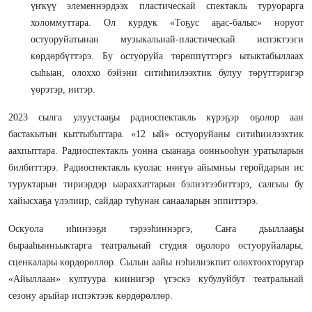
үҥкүү элеменнэрдээх пластическай спектакль туруорарга
холоммуттара. Ол курдук «Тоҕус аҕас-балыс» норуот
остуоруйатынан музыкальнай-пластическай испэктээги
көрдөрбүттэрэ. Бу остуоруйа төрөппүттэргэ ытыктабыллаах
сыһыан, олоххо бэйэни ситиһиилээхтик булуу төрүттэригэр
үөрэтэр, иитэр.
2023 сылга улуустааҕы радиоспектакль күрэҕэр оҕолор аан
бастакытын кыттыбыттара. «12 ый» остуоруйаны ситиһиилээхтик
аахпыттара. Радиоспектакль уонна сыанаҕа оонньооһун уратыларын
билбиттэрэ. Радиоспектакль куолас нөҥүө айымньы геройдарын ис
туруктарын тириэрдэр ыараххаттарын бэлиэтээбиттэрэ, салгыы бу
хайысхаҕа үлэлиир, сайдар туһунан санааларын эппиттэрэ.
Оскуола иһинээҕи тэрээһиннэргэ, Саҥа дьыллааҕы
бырааһынньыктарга театральнай студия оҕолоро остуоруйалары,
сценкалары көрдөрөллөр. Сылын аайы нэһилиэкпит олохтоохторугар
«Айыллаан» култуура киинигэр үгэскэ кубулуйбут театральнай
сезону арыйар испэктээк көрдөрөллөр.