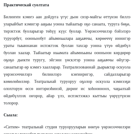
Практическай суолтата
Билиҥҥи кэмҥэ аан дойдуга үгүс дьон сиэр-майгы өттүнэн биллэ
уларыйбыт кэмигэр ааҕыы уонна тыйаатыр оҕо санаата, туруга бөҕө,
тирэхтээх буоларыгар төһүү күүс буолар. Үөрэнээччилэр бэйэлэрэ
туруорбут, оонньообут айымньылара ааҕааччы, көрөөччү иннигэр
ураты тыыннанан испэктээк буолан тахсар уонна үтүө өйдөбүл
буолан хаалар. Тыйаатыр ньымата айымньыны оонньоон көрдөрөр
оҕоҕо дьикти туругу, эйгэни үөскэтэр уонна ааҕааччы өйүгэр-
санаатыгар өр кэмҥэ хаалларар. Театрализованнай дьарыктар оскуола
үөрэнээччилэрэ билиилэрэ кэҥииригэр, сайдалларыгар
көмөлөһөллөр. Театральнай туруоруу оҕолор оскуола кэмнээҕи
олохторун өссө интэриэһинэй, дириҥ ис хоһоонноох, чаҕылхай
өйдөбүллээх оҥорор, айар үлэ, испэктээккэ кыттыы үөрүүтүнэн
толорор.
Сыала:
«Ситим» театральнай студия туруорууларын нөҥүө үөрэнээччилэри