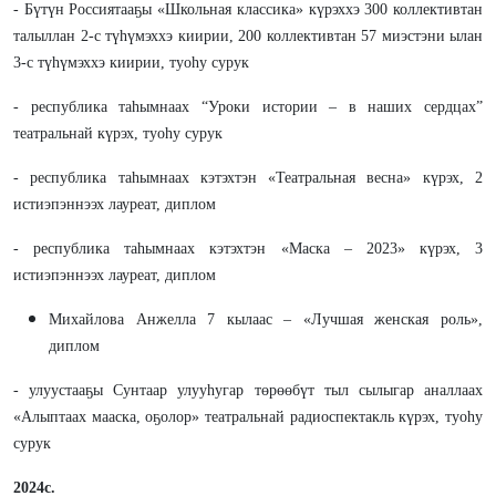
- Бүтүн Россиятааҕы «Школьная классика» күрэххэ 300 коллективтан
талыллан 2-с түһүмэххэ киирии, 200 коллективтан 57 миэстэни ылан
3-с түһүмэххэ киирии, туоһу сурук
- республика таһымнаах “Уроки истории – в наших сердцах”
театральнай күрэх, туоһу сурук
- республика таһымнаах кэтэхтэн «Театральная весна» күрэх, 2
истиэпэннээх лауреат, диплом
- республика таһымнаах кэтэхтэн «Маска – 2023» күрэх, 3
истиэпэннээх лауреат, диплом
Михайлова Анжелла 7 кылаас – «Лучшая женская роль»,
диплом
- улуустааҕы Сунтаар улууһугар төрөөбүт тыл сылыгар аналлаах
«Алыптаах мааска, оҕолор» театральнай радиоспектакль күрэх, туоһу
сурук
2024
с
.