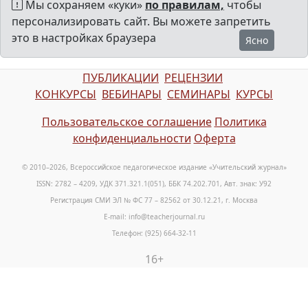
Мы сохраняем «куки»
по правилам,
чтобы
персонализировать сайт. Вы можете запретить
это в настройках браузера
Ясно
ПУБЛИКАЦИИ
РЕЦЕНЗИИ
КОНКУРСЫ
ВЕБИНАРЫ
СЕМИНАРЫ
КУРСЫ
Пользовательское соглашение
Политика
конфиденциальности
Оферта
© 2010–2026, Всероссийское педагогическое издание «Учительский журнал»
ISSN: 2782 – 4209, УДК 371.321.1(051), ББК 74.202.701, Авт. знак: У92
Регистрация СМИ ЭЛ № ФС 77 – 82562 от 30.12.21, г. Москва
E-mail: info@teacherjournal.ru
Телефон: (925) 664-32-11
16+