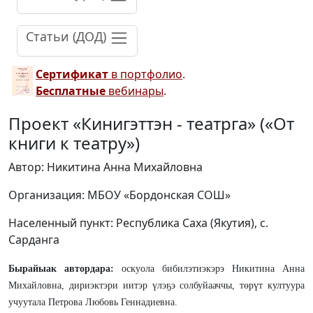
Статьи (ДОД)
Сертификат
в портфолио
.
Бесплатные
вебинары
.
Проект «Кинигэттэн - театрга» («От
книги к театру»)
Автор: Никитина Анна Михайловна
Организация: МБОУ «Бордонская СОШ»
Населенный пункт: Республика Саха (Якутия), с.
Сарданга
Бырайыак автордара:
оскуола бибилэтиэкэрэ Никитина Анна
Михайловна, дириэктэри иитэр үлэҕэ солбуйааччы, төрүт култуура
учуутала Петрова Любовь Геннадиевна.