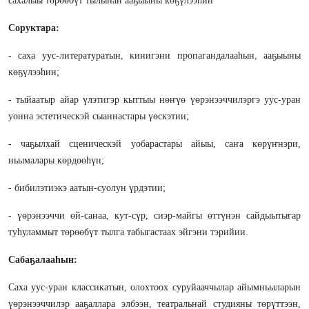
сахалыы төрөөбүт тылынан ааҕыыны көҕүлээһин
Соруктара:
- саха уус-литературатын, кинигэни пропагандалааһын, ааҕыыны
көҕүлээһин;
- тыйаатыр айар үлэтигэр кыттыы нөҥүө үөрэнээччилэргэ уус-уран
уонна эстетическэй сыаннастары үөскэтии;
- чаҕылхай сценическэй уобарастары айыы, саҥа көрүҥнэри,
ньымалары көрдөөһүн;
- бибилэтиэкэ аатын-суолун үрдэтии;
- үөрэнээччи өй-санаа, кут-сүр, сиэр-майгы өттүнэн сайдыытыгар
туһуламмыт төрөөбүт тылга табыгастаах эйгэни тэрийии.
Сабаҕалааһын:
Саха уус-уран классикатын, олохтоох суруйааччылар айымньыларын
үөрэнээччилэр ааҕаллара элбээн, театральнай студияны төрүттээн,