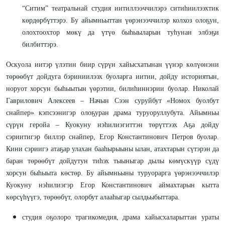
“Ситим” театральнай студия иитиллээччилэрэ ситиһиилээхтик
көрдөрбүттэрэ. Бу айымньыттан үөрэнээччилэр колхоз олоҕун,
олохтоохтор мөкү да үтүө быһыыларын туһунан элбэҕи
билбиттэрэ.
Оскуола иитэр үлэтин биир сүрүн хайысхатынан үүнэр көлүөнэни
төрөөбүт дойдуга бэриниилээх буоларга иитии, дойду историятын,
норуот хорсун быһыытын үөрэтии, билиһиннэрии буолар. Николай
Гаврилович Алексеев – Начын Сээн суруйбут «Номох буолбут
снайпер» кэпсээнигэр олоҕуран драма туруоруллубута. Айымньы
сүрүн геройа – Куокуну нэһилиэгиттэн төрүттээх Аҕа дойду
сэриитигэр биллэр снайпер, Егор Константинович Петров буолар.
Кини сэриигэ атаҕар улахан бааһырыыны ылан, атахтарын сүтэрэн да
баран төрөөбүт дойдутун тиһэх тыыныгар дылы көмүскүүр сүдү
хорсун быһыыта көстөр. Бу айымньыны туруорарга үөрэнээччилэр
Куокуну нэһилиэгэр Егор Константинович аймахтарын кытта
көрсүһүүгэ, төрөөбүт, олорбут алааһыгар сылдьыбыттара.
студия оҕолоро трагикомедия, драма хайысхаларыттан ураты