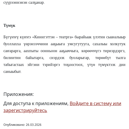
сүүрээннэнэн салҕанар.
Түмүк
Бүгүҥҥү күҥҥэ «Кинигэттэн – театрга» бырайыак үлэтин сыаналыыр
буоллахха үөрэнээччини ааҕыыга умсугутууга, сахалыы холкутук
саҥарарга, аахпыты оонньоон ааҕааччыга, көрөөччүгэ тириэрдэргэ,
билиитин байытарга, сиэрдээх буоларыгар, төрөөбүт тылга
табыгастаах эйгэни тэрийэргэ тоҕоостоох, үтүө түмүктээх дии
саныыбыт.
Приложения:
Для доступа к приложениям,
Войдите в систему или
зарегистрируйтесь
Опубликовано: 26.03.2026