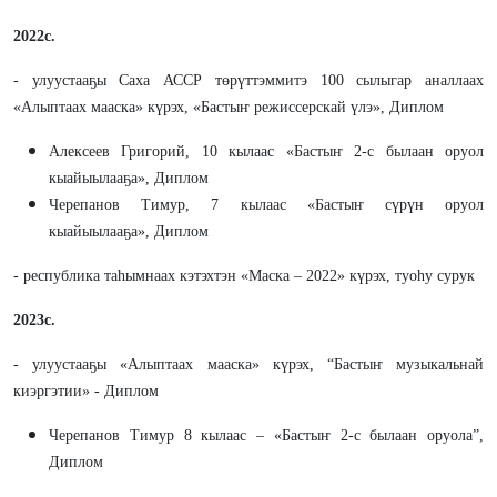
2022
с
.
- улуустааҕы Саха АССР төрүттэммитэ 100 сылыгар аналлаах
«Алыптаах мааска» күрэх, «Бастыҥ режиссерскай үлэ», Диплом
Алексеев Григорий, 10 кылаас «Бастыҥ 2-с былаан оруол
кыайыылааҕа», Диплом
Черепанов Тимур, 7 кылаас «Бастыҥ сүрүн оруол
кыайыылааҕа», Диплом
- республика таһымнаах кэтэхтэн «Маска – 2022» күрэх, туоһу сурук
2023с.
- улуустааҕы «Алыптаах мааска» күрэх, “Бастыҥ музыкальнай
киэргэтии» - Диплом
Черепанов Тимур 8 кылаас – «Бастыҥ 2-с былаан оруола”,
Диплом