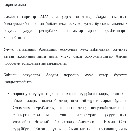
саҕаламмыта.
Сахабыт сиригэр 2022 сыл үөрэх эйгэтигэр Ааҕыы сылынан
биллэриллибитэ, онон библиотека, оскуола үлэтэ бу сылга аналлаах
оскуола, улуус, республика таһымыгар араас тэрээһиннэргэ
кыттыбыппыт.
Улуус таһымнаах Арыылаах оскуолата көҕүлээһининэн олунньу
ыйтан ахсынньы ыйга дылы улуус бары оскуолаларыгар Ааҕыы
чороонун эстафетата ыытыллыбыта.
Биһиги оскуолаҕа Ааҕыы чорооно муус устар бүтүүтэ
ыалдьыттаабыта.
чороонун сүрүн идеята олохтоох суруйааччылары, кинилэр
айымньыларын кытта билсии, киэҥ эйгэҕэ таһаарыы буолар.
Олохтоох суруйааччы, корреспондент, оскуолабытыгар өр
сылларга саха тылын уонна литературатын учууталынан
үлэлээбит Николай Гаврилович Алексеев – Начын Сээн
суруйбут “КиҺи сүттэ» айымньытынан трагикомедияны