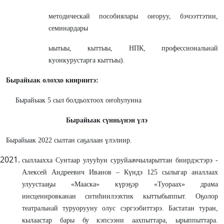
методическай пособиялары оҥоруу, бэчээттэтии,
семинардары
ыытыы, кыттыы, НПК, профессиональнай
куонкурустарга кыттыы).
Бырайыак олоххо киириитэ:
Бырайыак 5 сыл болдьохтоох оҥоһулунна
Бырайыак сүнньүнэн үлэ
Бырайыак 2022 сылтан саҕалаан үлэлиир.
сыллаахха Сунтаар улууһун суруйааччыларыттан биирдэстэрэ -
Алексей Андреевич Иванов – Күндэ 125 сылыгар аналлаах
улуустааҕы «Мааска» күрэҕэр «Туораах» драма
инсценировканан ситиһиилээхтик кыттыбыппыт. Оҕолор
театральнай туруорууну олус сэргээбиттэрэ. Бастатан туран,
кылаастар бары бу кэпсээни аахпыттара, ырыппыттара.