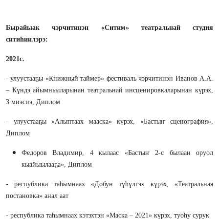
Бырайыак чэрчитинэн «Ситим» театральнай студия
ситиһиилэрэ
:
2021
с
.
- улуустааҕы «Книжный таймер» фестиваль чэрчитинэн Иванов А.А.
– Күндэ айымньыларынан театральнай инсценировкаларынан күрэх,
3 миэсиэ, Диплом
- улуустааҕы «Алыптаах мааска» күрэх, «Бастыҥ сценография»,
Диплом
Федоров Владимир, 4 кылаас «Бастыҥ 2-с былаан оруол
кыайыылааҕа», Диплом
- республика таһымнаах «Добун түһүлгэ» күрэх, «Театральная
постановка» анал аат
- республика таһымнаах кэтэхтэн «Маска – 2021» күрэх, туоһу сурук