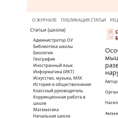
О ЖУРНАЛЕ
ПУБЛИКАЦИЯ СТАТЬИ
РЕ
Статьи (школа)
Администратор ОУ
Библиотека школы
Осо
Биология
мыш
География
раз
Иностранный язык
нар
Информатика (ИКТ)
Искусство, музыка, МХК
Автор
История и обществознание
Классный руководитель
Орган
Коррекционная работа в
Насел
школе
Математика
Актуал
Начальная школа