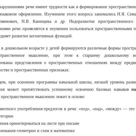
нарушениями речи имеют трудности как в формировании пространствен
языковом оформлении. Изучением этого вопроса занимались Н.Я. Сем
еменович,
Н.В. Канищева и др. Недоразвитие пространственног
иями речи проявляется в неумении пользоваться пространственными п
удняет развитие когнитивных функций.
в дошкольном возрасте у детей формируются различные формы простра
транственное мышление, при этом к старшему дошкольному в
рованы представления о пространственных отношениях между предме
нстве и пространственных признаках.
ем, при освоении программы начальной школы, низкий уровень разви
ия может препятствовать успешному освоению базовых навыков
п
пространственное мышление лежит в основе:
амотного употребления предлогов в речи: «под», «над», «между» — это
тегории
ения ориентироваться на листе при письме
нимания геометрии и схем в математике