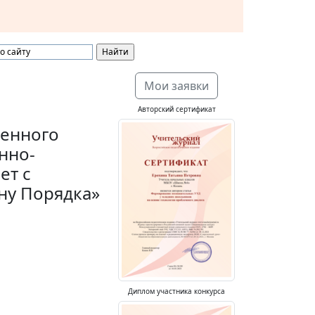
Мои заявки
Авторский сертификат
венного
нно-
ет с
ну Порядка»
Диплом участника конкурса