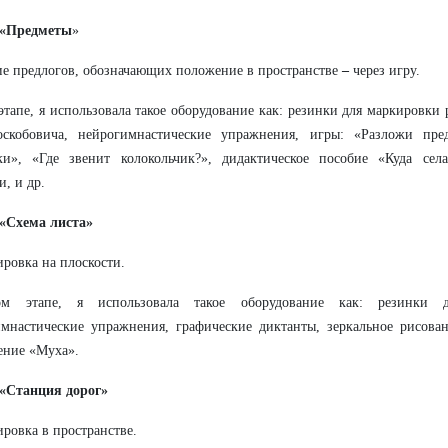
: «Предметы
»
е предлогов, обозначающих положение в пространстве
–
через игру.
этапе, я использовала такое оборудование как: резинки для маркировки
оскобовича, нейрогимнастические упражнения, игры: «Разложи пр
ики», «Где звенит колокольчик?», дидактическое пособие «Куда сел
и, и др.
 «Схема листа»
ровка на плоскости.
м этапе, я использовала такое оборудование как: резинки 
имнастические упражнения,
графические диктанты, зеркальное рисова
ение «Муха».
 «Станция дорог»
ровка в пространстве.