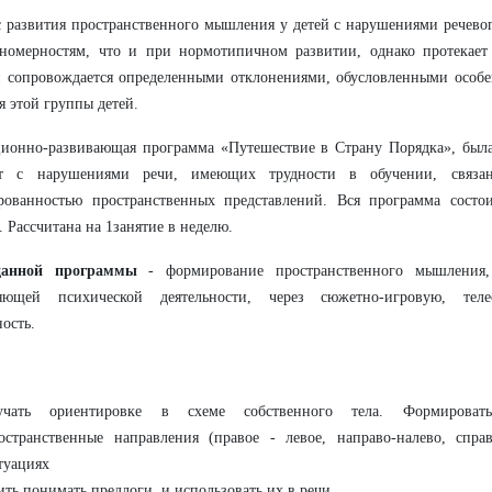
 развития пространственного мышления у детей с нарушениями речевог
номерностям, что и при нормотипичном развитии, однако протекает 
 сопровождается определенными отклонениями, обусловленными особе
я этой группы детей.
ионно-развивающая программа «Путешествие в Страну Порядка», была 
т с нарушениями речи, имеющих трудности в обучении, связан
рованностью пространственных представлений. Вся программа состо
. Рассчитана на 1занятие в неделю.
данной программы
- формирование пространственного мышления,
ляющей психической деятельности, через сюжетно-игровую, те
ность.
учать ориентировке в схеме собственного тела. Формироват
остранственные направления (правое - левое, направо-налево, справ
туациях
ить понимать предлоги, и использовать их в речи