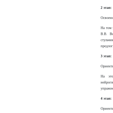
2 этап
Освоени
На том 
В.В. В
стульч
предлог
3 этап:
Ориенти
На это
нейрог
упражн
4 этап:
Ориенти