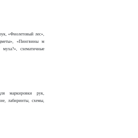
 рук, «Фиолетовый лес»,
едметы», «Пингвины м
а муха?», схематичные
для маркировки рук,
ние, лабиринты, схемы,