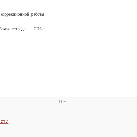
 коррекционной работы
очая тетрадь. – СПб.:
16+
сти