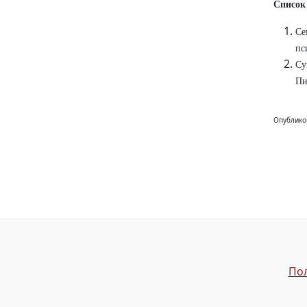
Список
Се
пс
Су
Пи
Опублико
Пол