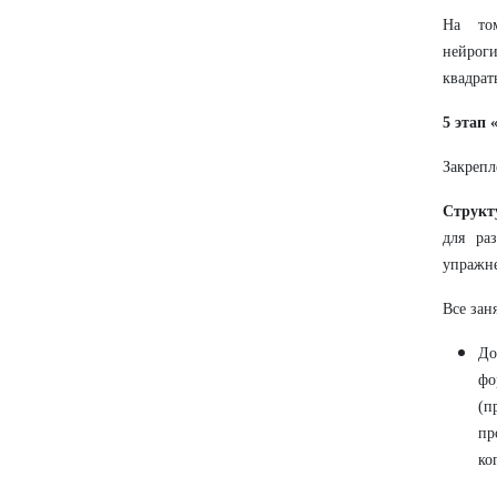
На том
нейрог
квадрат
5 этап
Закрепл
Структ
для ра
упражне
Все зан
До
фо
(п
пр
ко