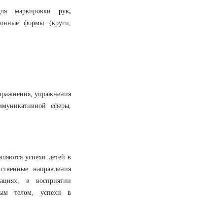
для маркировки рук
,
ионные формы (круги,
упражнения, упражнения
ммуникативной сферы,
ляются успехи детей в
ственные направления
уациях, в восприятии
ным телом, успехи в