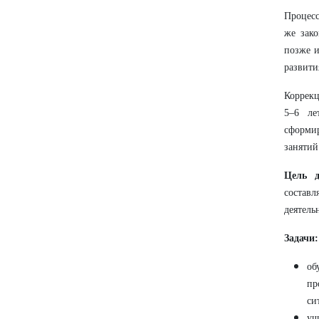
Процесс
же зако
позже и
развити
Коррекц
5–6 ле
сформи
занятий
Цель 
состав
деятель
Задачи:
об
пр
си
уч