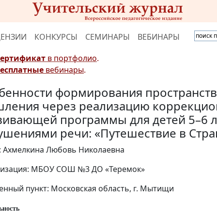
ЦЕНЗИИ
КОНКУРСЫ
СЕМИНАРЫ
ВЕБИНАРЫ
Сертификат
в портфолио
.
Бесплатные
вебинары
.
бенности формирования пространст
ления через реализацию коррекцио
вивающей программы для детей 5–6 л
ушениями речи: «Путешествие в Стра
: Ахмелкина Любовь Николаевна
изация: МБОУ СОШ №3 ДО «Теремок»
енный пункт: Московская область, г. Мытищи
ьность