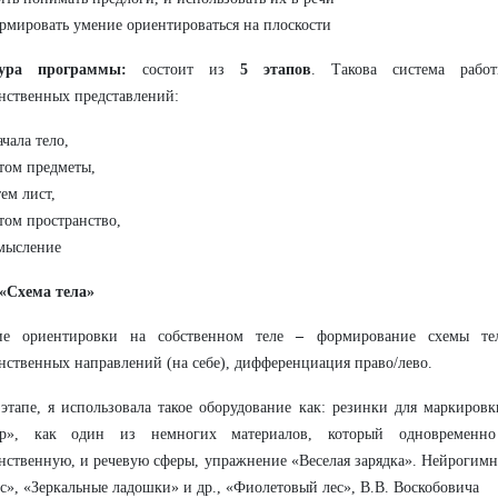
рмировать умение ориентироваться на плоскости
тура программы:
состоит из
5 этапов
. Такова система рабо
нственных представлений:
ачала тело,
том предметы,
тем лист,
том пространство,
мысление
 «Схема тела»
ие ориентировки на собственном теле
–
формирование схемы тел
нственных направлений (на себе), дифференциация право/лево.
этапе, я использовала такое оборудование как: резинки для маркиров
ер», как один из немногих материалов, который одновременно 
нственную, и речевую сферы, упражнение «Веселая зарядка». Нейрогим
с», «Зеркальные ладошки» и др., «Фиолетовый лес», В.В. Воскобовича