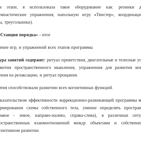
 этапе, я использовала такое оборудование как: резинки 
имнастические упражнения, напольную игру
«
Твистер», координац
ы, треугольники).
 «Станция порядка
»
-
итог
ение игр, и упражнений всех этапов программы.
ура занятий содержит:
ритуал приветствия, двигательные и телесные 
звития пространственного мышления, упражнения для развития ко
ния на релаксацию, и ритуал прощания.
ятия способствовали развитию всех когнитивных функций.
казательством эффективности коррекционно-развивающей программы яв
рмировании схемы собственного тела, умение определять простран
равое - левое, направо-налево, справа-слева), в различных сит
остранственных взаимоотношений между объектами и собствен
гнитивном развитии.