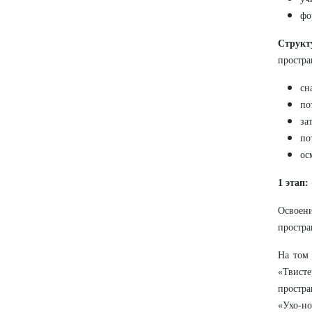
фо
Струк
простра
сн
по
за
по
ос
1 этап:
Освоен
простра
На том 
«Твист
простра
«Ухо-но