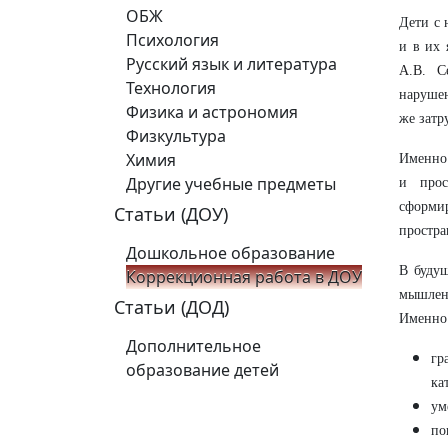
ОБЖ
Дети с 
Психология
и в их 
Русский язык и литература
А.В. С
Технология
нарушен
Физика и астрономия
же затр
Физкультура
Химия
Именно 
Другие учебные предметы
и прос
сформи
Статьи (ДОУ)
простра
Дошкольное образование
В будущ
Коррекционная работа в ДОУ
мышлен
Статьи (ДОД)
Именно 
Дополнительное
гр
образование детей
ка
ум
по