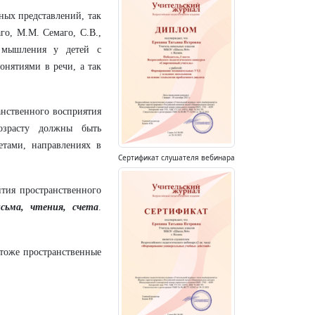
ных представлений, так
аго, М.М. Семаго,
С.В.,
о мышления у детей с
онятиями в речи, а так
нственного восприятия
озрасту должны быть
тами, направлениях в
Сертификат слушателя вебинара
тия пространственного
исьма, чтения, счета
.
 тоже пространственные