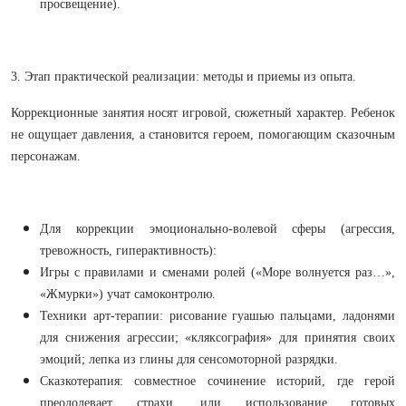
просвещение).
3. Этап практической реализации: методы и приемы из опыта.
Коррекционные занятия носят игровой, сюжетный характер. Ребенок
не ощущает давления, а становится героем, помогающим сказочным
персонажам.
Для коррекции эмоционально-волевой сферы (агрессия,
тревожность, гиперактивность):
Игры с правилами и сменами ролей («Море волнуется раз…»,
«Жмурки») учат самоконтролю.
Техники арт-терапии: рисование гуашью пальцами, ладонями
для снижения агрессии; «кляксография» для принятия своих
эмоций; лепка из глины для сенсомоторной разрядки.
Сказкотерапия: совместное сочинение историй, где герой
преодолевает страхи, или использование готовых