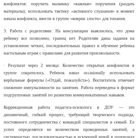
конфликтов: поручить мальчику «важные» поручения (раздать
материалы), использовать тактику «активного слушания» в момент
начала конфликта, ввести в группе «коврик злости» для топания.
3. Работа с родителями: На консультации выяснилось, что дома
ребенку все позволено, границ нет. Родителям даны задания на
установление четких, последовательных правил и обучение ребенка
настольным играм с правилами для развития произвольности.
· Результат через 2 месяца: Количество открытых конфликтов в
группе сократилось. Ребенок начал occasionally использовать
вербальные формулы («Отдай, пожалуйста»). Воспитатель отмечает
снижение импульсивности на занятиях. Работа переведена в формат
подгрупповых занятий по развитию коммуникативных навыков.
Коррекционная работа педагога-психолога в ДОУ — это
динамичный, гибкий процесс, требующий творческого подхода,
постоянного сотрудничества с командой специалистов и семьей. Ее
успех определяется не количеством проведенных занятий, а
системностью, последовательностью и искренней верой в потенциал