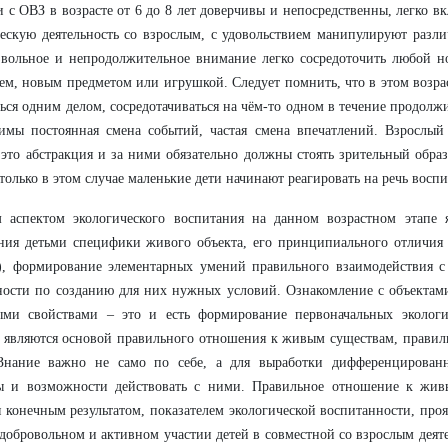
с ОВЗ в возрасте от 6 до 8 лет доверчивы и непосредственны, легко в
ескую деятельность со взрослым, с удовольствием манипулируют разл
звольное и непродолжительное внимание легко сосредоточить любой 
ем, новым предметом или игрушкой. Следует помнить, что в этом возрас
ься одним делом, сосредотачиваться на чём-то одном в течение продолж
имы постоянная смена событий, частая смена впечатлений. Взрослый
 это абстракция и за ними обязательно должны стоять зрительный образ
только в этом случае маленькие дети начинают реагировать на речь воспи
 аспектом экологического воспитания на данном возрастном этапе 
ия детьми специфики живого объекта, его принципиального отличия 
), формирование элементарных умений правильного взаимодействия с 
ности по созданию для них нужных условий. Ознакомление с объектам
ыми свойствами – это и есть формирование первоначальных экологи
 являются основой правильного отношения к живым существам, правил
Знание важно не само по себе, а для выработки дифференцированн
ы и возможности действовать с ними. Правильное отношение к живы
я конечным результатом, показателем экологической воспитанности, проя
добровольном и активном участии детей в совместной со взрослым деят