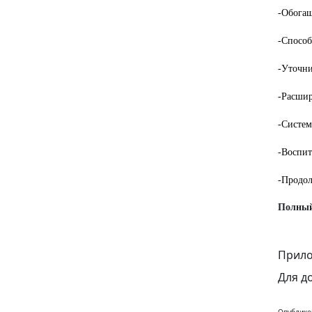
-Обогащ
-Способ
-Уточни
-Расшир
-Систем
-Воспит
-Продол
Полный
Прило
Для д