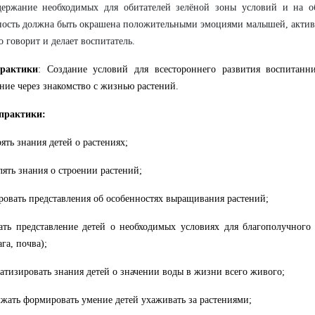
держание необходимых для обитателей зелёной зоны условий и на о
ность должна быть окрашена положительными эмоциями малышей, актив
то говорит и делает воспитатель.
рактики
: Создание условий для всестороннего развития воспитанни
ние через знакомство с жизнью растений.
 практики:
ять знания детей о растениях;
лять знания о строении растений;
овать представления об особенностях выращивания растений;
ть представление детей о необходимых условиях для благополучного 
ага, почва);
атизировать знания детей о значении воды в жизни всего живого;
жать формировать умение детей ухаживать за растениями;