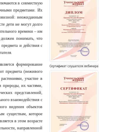
ключаются в совместную
ичными предметами. Их
новизной: неожиданным
те дети не могут долго
ительного времени – им
 должен понимать, что
 предмета и действия с
тателя.
является формирование
Сертификат слушателя вебинара
от предмета (неживого
растениями, участие в
и природы, их частями,
ческих представлений,
ьного взаимодействия с
ого видения объектов
м существам, которое
вляется в этом возрасте
ельности, направленной