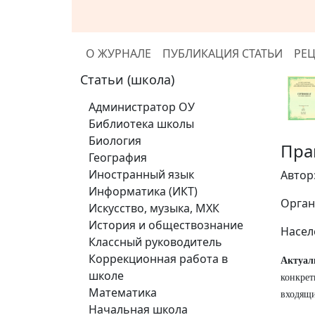
О ЖУРНАЛЕ
ПУБЛИКАЦИЯ СТАТЬИ
РЕ
Статьи (школа)
Администратор ОУ
Библиотека школы
Биология
Пра
География
Иностранный язык
Автор
Информатика (ИКТ)
Орган
Искусство, музыка, МХК
История и обществознание
Насел
Классный руководитель
Коррекционная работа в
Актуал
школе
конкре
Математика
входящи
Начальная школа