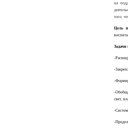
на под
деятель
того, ч
Цель п
воспита
Задачи
-Расшир
-Закреп
-Формир
-Обобща
свет, вл
-Систем
-Продол