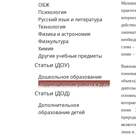
Малыши 
ОБЖ
практич
Психология
непрои
Русский язык и литература
действи
Технология
занимат
Физика и астрономия
необход
Физкультура
слова –
Химия
ними – 
Другие учебные предметы
Статьи (ДОУ)
Важным
пониман
Дошкольное образование
объекта
Коррекционная работа в ДОУ
деятель
Статьи (ДОД)
основн
которые
Дополнительное
ними. 
образование детей
природ
являетс
лишь в 