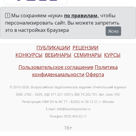
Мы сохраняем «куки»
по правилам,
чтобы
персонализировать сайт. Вы можете запретить
это в настройках браузера
Ясно
ПУБЛИКАЦИИ
РЕЦЕНЗИИ
КОНКУРСЫ
ВЕБИНАРЫ
СЕМИНАРЫ
КУРСЫ
Пользовательское соглашение
Политика
конфиденциальности
Оферта
© 2010–2026, Всероссийское педагогическое издание «Учительский журнал»
ISSN: 2782 – 4209, УДК 371.321.1(051), ББК 74.202.701, Авт. знак: У92
Регистрация СМИ ЭЛ № ФС 77 – 82562 от 30.12.21, г. Москва
E-mail: info@teacherjournal.ru
Телефон: (925) 664-32-11
16+