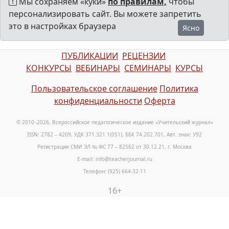
Мы сохраняем «куки»
по правилам,
чтобы
персонализировать сайт. Вы можете запретить
это в настройках браузера
Ясно
ПУБЛИКАЦИИ
РЕЦЕНЗИИ
КОНКУРСЫ
ВЕБИНАРЫ
СЕМИНАРЫ
КУРСЫ
Пользовательское соглашение
Политика
конфиденциальности
Оферта
© 2010–2026, Всероссийское педагогическое издание «Учительский журнал»
ISSN: 2782 – 4209, УДК 371.321.1(051), ББК 74.202.701, Авт. знак: У92
Регистрация СМИ ЭЛ № ФС 77 – 82562 от 30.12.21, г. Москва
E-mail: info@teacherjournal.ru
Телефон: (925) 664-32-11
16+