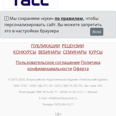
Мы сохраняем «куки»
по правилам,
чтобы
персонализировать сайт. Вы можете запретить
это в настройках браузера
Ясно
ПУБЛИКАЦИИ
РЕЦЕНЗИИ
КОНКУРСЫ
ВЕБИНАРЫ
СЕМИНАРЫ
КУРСЫ
Пользовательское соглашение
Политика
конфиденциальности
Оферта
© 2010–2026, Всероссийское педагогическое издание «Учительский журнал»
ISSN: 2782 – 4209, УДК 371.321.1(051), ББК 74.202.701, Авт. знак: У92
Регистрация СМИ ЭЛ № ФС 77 – 82562 от 30.12.21, г. Москва
E-mail: info@teacherjournal.ru
Телефон: (925) 664-32-11
16+