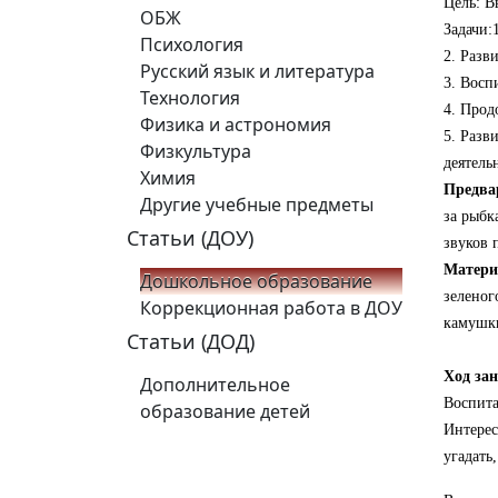
Цель: В
ОБЖ
Задачи:
Психология
2. Разв
Русский язык и литература
3. Восп
Технология
4. Прод
Физика и астрономия
5. Разв
Физкультура
деятель
Химия
Предва
Другие учебные предметы
за рыбк
Статьи (ДОУ)
звуков 
Матери
Дошкольное образование
зеленог
Коррекционная работа в ДОУ
камушки
Статьи (ДОД)
Ход за
Дополнительное
Воспита
образование детей
Интерес
угадать