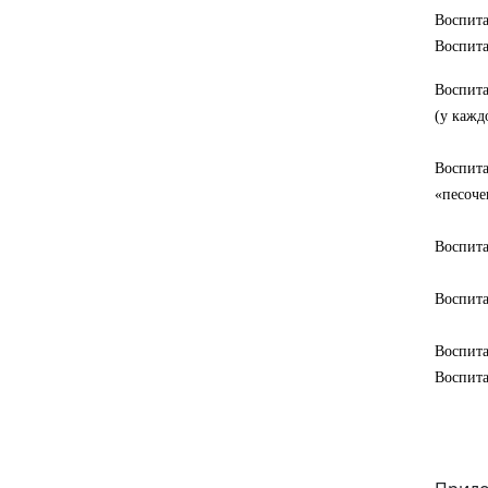
Воспита
Воспита
Воспита
(у кажд
Воспита
«песоче
Воспита
Воспита
Воспита
Воспита