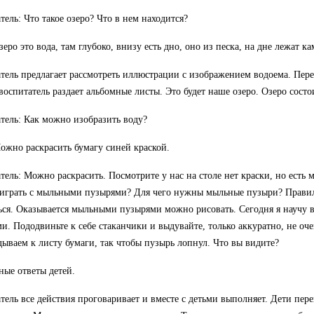
тель: Что такое озеро? Что в нем находится?
зеро это вода, там глубоко, внизу есть дно, оно из песка, на дне лежат к
тель предлагает рассмотреть иллюстрации с изображением водоема. Пере
 воспитатель раздает альбомные листы. Это будет наше озеро. Озеро состо
тель: Как можно изобразить воду?
ожно раскрасить бумагу синей краской.
тель: Можно раскрасить. Посмотрите у нас на столе нет краски, но есть
играть с мыльными пузырями? Для чего нужны мыльные пузыри? Правиль
ься. Оказывается мыльными пузырями можно рисовать. Сегодня я научу 
и. Пододвиньте к себе стаканчики и выдувайте, только аккуратно, не оче
ываем к листу бумаги, так чтобы пузырь лопнул. Что вы видите?
ые ответы детей.
тель все действия проговаривает и вместе с детьми выполняет. Дети пер