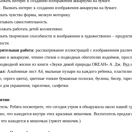
ызвать интерес к созданию изображения аквариума на бумаге.
1. Вызвать интерес к созданию изображения аквариума на бумаге.
ивать чувство формы, мелкую моторику.
итывать самостоятельность.
олжать работать детей коллективно.
ивать творческие способности и воображение в художественно – продукт
ности.
рительная работа:
рассматривание иллюстраций с изображением разли
ами в аквариуме, чтение стихов о подводных обитателях водоёмов, про
подводной жизни из книги «Звуки дикой природы ОКЕАН» А. Дж. Вуд и
ал:
Альбомные лист А4, мыльные пузыри на каждого ребенка, пластилин 
о, серого цвета), цветные тонкие бумажные полоски, бусины, бисер, таре
 для украшения, тарелочки, салфетки.
нятия:
тель: Ребята посмотрите, что сегодня утром я обнаружила около нашей г
но, что находится внутри этих красивых мешочков. Воспитатель предлаг
, что находится в мешочках (трясет мешочек.)