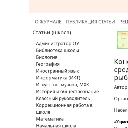
О ЖУРНАЛЕ
ПУБЛИКАЦИЯ СТАТЬИ
РЕ
Статьи (школа)
Администратор ОУ
Библиотека школы
Биология
Кон
География
сре
Иностранный язык
рыб
Информатика (ИКТ)
Искусство, музыка, МХК
Автор
История и обществознание
Классный руководитель
Орган
Коррекционная работа в
Насел
школе
Математика
«Украс
Начальная школа