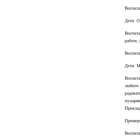
Воспита
Дети: О
Воспита
работе,
Воспита
Дети: М
Воспита
любите 
радоват
пузырям
Приклад
Примерн
Воспита