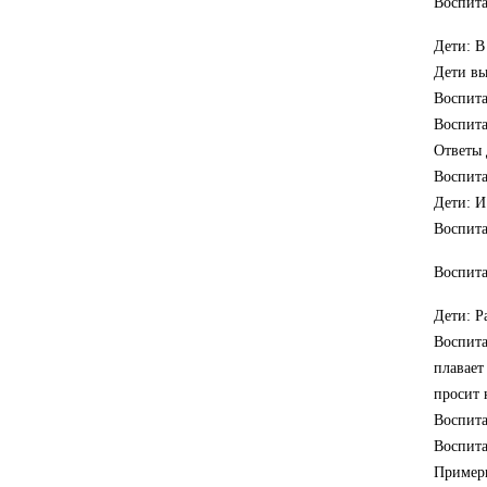
Воспита
Дети: В
Дети вы
Воспита
Воспита
Ответы 
Воспита
Дети: И
Воспита
Воспита
Дети: Р
Воспита
плавает
просит 
Воспита
Воспита
Примерн