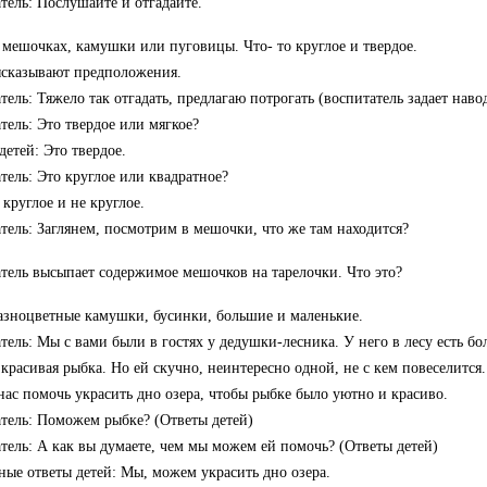
тель: Послушайте и отгадайте.
 мешочках, камушки или пуговицы. Что- то круглое и твердое.
сказывают предположения.
тель: Тяжело так отгадать, предлагаю потрогать (воспитатель задает нав
тель: Это твердое или мягкое?
детей: Это твердое.
тель: Это круглое или квадратное?
 круглое и не круглое.
тель: Заглянем, посмотрим в мешочки, что же там находится?
тель высыпает содержимое мешочков на тарелочки. Что это?
азноцветные камушки, бусинки, большие и маленькие.
тель: Мы с вами были в гостях у дедушки-лесника. У него в лесу есть бо
 красивая рыбка. Но ей скучно, неинтересно одной, не с кем повеселитс
нас помочь украсить дно озера, чтобы рыбке было уютно и красиво.
тель: Поможем рыбке? (Ответы детей)
тель: А как вы думаете, чем мы можем ей помочь? (Ответы детей)
ые ответы детей: Мы, можем украсить дно озера.