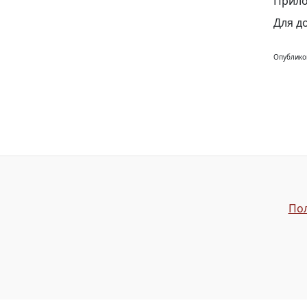
Прило
Для д
Опублико
Пол