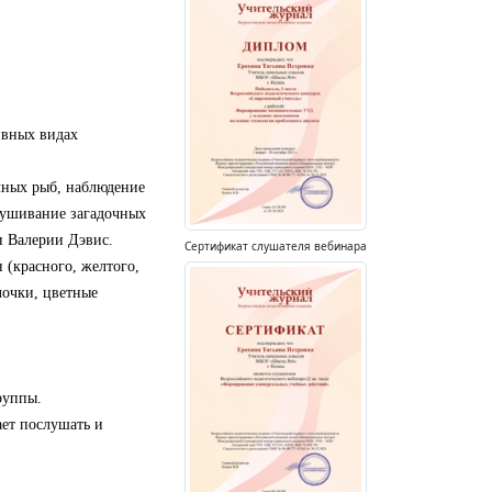
ивных видах
чных рыб, наблюдение
слушивание загадочных
 Валерии Дэвис.
Сертификат слушателя вебинара
(красного, желтого,
лочки, цветные
руппы.
ает послушать и