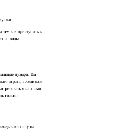
амушки.
д тем как приступить к
ит из воды.
 мыльные пузыри. Вы
но играть, веселиться,
вас рисовать мыльными
нь сильно.
екладывают пену на