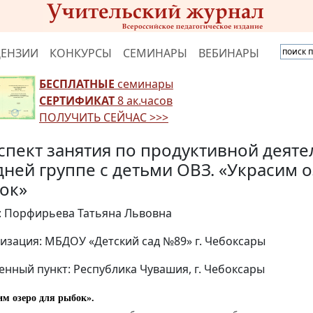
ЦЕНЗИИ
КОНКУРСЫ
СЕМИНАРЫ
ВЕБИНАРЫ
БЕСПЛАТНЫЕ
семинары
СЕРТИФИКАТ
8 ак.часов
ПОЛУЧИТЬ СЕЙЧАС >>>
спект занятия по продуктивной деяте
дней группе с детьми ОВЗ. «Украсим 
ок»
: Порфирьева Татьяна Львовна
изация: МБДОУ «Детский сад №89» г. Чебоксары
енный пункт: Республика Чувашия, г. Чебоксары
им озеро для рыбок».