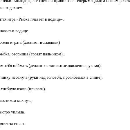
сточки. Молодцы, все сделали правильно. Теперь мы дадим нашим работ
о от дохнем.
тся игра «Рыбка плавает в водице».
лавает в водице.
есело играть (хлопают в ладошки)
рыбка, озорница (грозят пальчиком).
м тебя поймать (делают хватательные движение руками).
пинку изогнула (руки над головой, прогибаемся в спине).
хлебную взяла (присели).
востиком махнула,
ыстро уплыла.
дятся за столы.