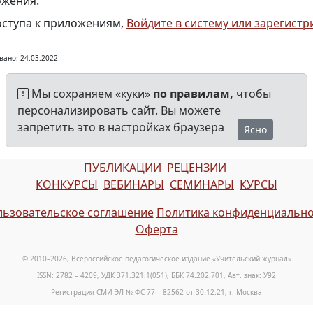
жения:
оступа к приложениям,
Войдите в систему или зарегистр
вано: 24.03.2022
Мы сохраняем «куки»
по правилам,
чтобы
персонализировать сайт. Вы можете
запретить это в настройках браузера
Ясно
ПУБЛИКАЦИИ
РЕЦЕНЗИИ
КОНКУРСЫ
ВЕБИНАРЫ
СЕМИНАРЫ
КУРСЫ
ьзовательское соглашение
Политика конфиденциально
Оферта
© 2010–2026, Всероссийское педагогическое издание «Учительский журнал»
ISSN: 2782 – 4209, УДК 371.321.1(051), ББК 74.202.701, Авт. знак: У92
Регистрация СМИ ЭЛ № ФС 77 – 82562 от 30.12.21, г. Москва
E-mail: info@teacherjournal.ru