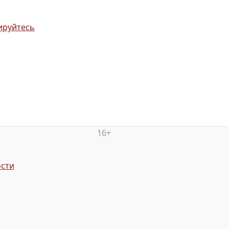
ируйтесь
16+
сти