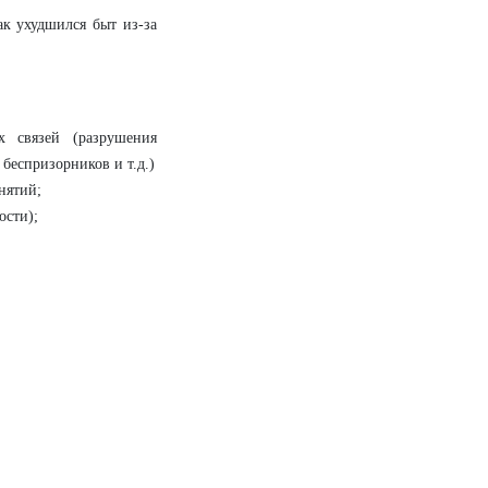
ак ухудшился быт из-за
х связей (разрушения
 беспризорников и т.д.)
нятий;
ости);