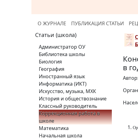
О ЖУРНАЛЕ
ПУБЛИКАЦИЯ СТАТЬИ
РЕ
Статьи (школа)
Администратор ОУ
Библиотека школы
Кон
Биология
в г
География
Иностранный язык
Автор
Информатика (ИКТ)
Орган
Искусство, музыка, МХК
История и обществознание
Насел
Классный руководитель
Коррекционная работа в
школе
Математика
Ор
Начальная школа