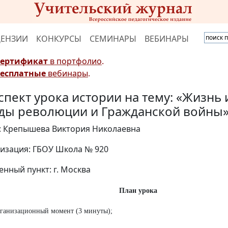
ЦЕНЗИИ
КОНКУРСЫ
СЕМИНАРЫ
ВЕБИНАРЫ
Сертификат
в портфолио
.
Бесплатные
вебинары
.
спект урока истории на тему: «Жизнь
оды революции и Гражданской войны
: Крепышева Виктория Николаевна
изация: ГБОУ Школа № 920
енный пункт: г. Москва
План урока
ганизационный момент (3 минуты);