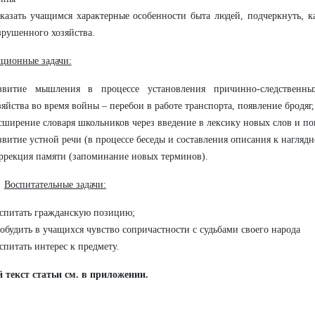
казать учащимся характерные особенности быта людей, подчеркнуть, к
зрушенного хозяйства.
ционные задачи:
звитие мышления в процессе установления причинно-следственны
зяйства во время войны – перебои в работе транспорта, появление бродяг,
сширение словаря школьников через введение в лексику новых слов и по
звитие устной речи (в процессе беседы и составления описания к наглядн
ррекция памяти (запоминание новых терминов).
Воспитательные задачи:
спитать гражданскую позицию;
обудить в учащихся чувство сопричастности с судьбами своего народа
спитать интерес к предмету.
 текст статьи см. в приложении.