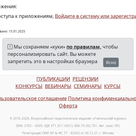
жения:
оступа к приложениям,
Войдите в систему или зарегистр
вано: 15.01.2025
Мы сохраняем «куки»
по правилам,
чтобы
персонализировать сайт. Вы можете
запретить это в настройках браузера
Ясно
ПУБЛИКАЦИИ
РЕЦЕНЗИИ
КОНКУРСЫ
ВЕБИНАРЫ
СЕМИНАРЫ
КУРСЫ
ьзовательское соглашение
Политика конфиденциально
Оферта
© 2010–2026, Всероссийское педагогическое издание «Учительский журнал»
ISSN: 2782 – 4209, УДК 371.321.1(051), ББК 74.202.701, Авт. знак: У92
Регистрация СМИ ЭЛ № ФС 77 – 82562 от 30.12.21, г. Москва