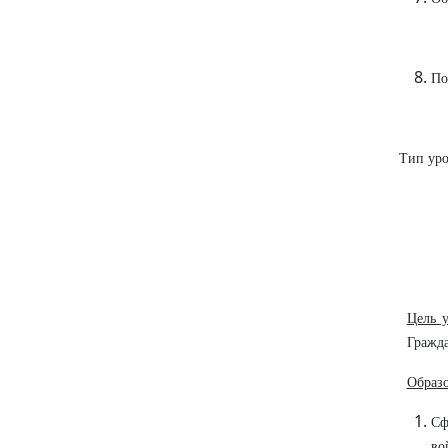
По
Тип уро
Цель у
Гражд
Образо
Сф
во