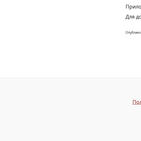
Прило
Для д
Опублико
Пол