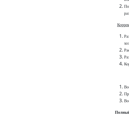
По
ра
Коррек
Ра
хо
Ра
Ра
Ко
Во
Пр
Во
Полный