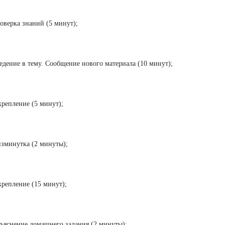
оверка знаний (5 минут);
едение в тему. Сообщение нового материала (10 минут);
крепление (5 минут);
зминутка (2 минуты);
крепление (15 минут);
ъяснение домашнего задания (2 минуты);