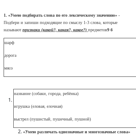
1. «Умею подбирать слова по его лексическому значению» -
Подбери и запиши подходящие по смыслу 1-3 слова, которые
называют
признаки (какой?, какая?, какое?)
предметов
9 б
шарф
дорога
мясо
название (собаки, города, ребёнка)
игрушка (еловая, елочная)
выстрел (пушистый, пушечный, пушной)
«Умею различать однозначные и многозначные слова»