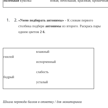
маленькая
куколка
новая, небольшая, красивая, крошечная
«Умею подбирать антонимы» -
К словам первого
столбика подбери
антонимы
из второго. Раскрась пары
одним цветом
2 б.
влажный
гнилой
испорченный
слабость
бодрый
усталый
Шкала перевода баллов в отметку / для мониторинга