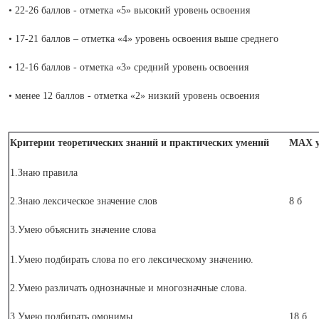
• 22-26 баллов - отметка «5» высокий уровень освоения
• 17-21 баллов – отметка «4» уровень освоения выше среднего
• 12-16 баллов - отметка «3» средний уровень освоения
• менее 12 баллов - отметка «2» низкий уровень освоения
Критерии теоретических знаний и практических умений
М
AX
у
1.Знаю правила
2.Знаю лексическое значение слов
8 б
3.Умею объяснить значение слова
1.Умею подбирать слова по его лексическому значению.
2.Умею различать однозначные и многозначные слова.
3.Умею подбирать омонимы.
18 б