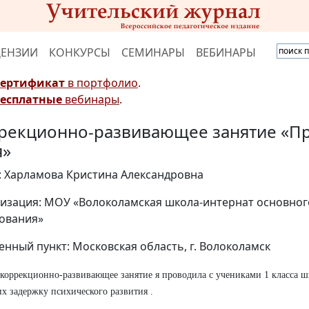
ЦЕНЗИИ
КОНКУРСЫ
СЕМИНАРЫ
ВЕБИНАРЫ
Сертификат
в портфолио
.
Бесплатные
вебинары
.
рекционно-развивающее занятие «П
я»
: Харламова Кристина Александровна
изация: МОУ «Волоколамская школа-интернат основно
ования»
енный пункт: Московская область, г. Волоколамск
коррекционно-развивающее занятие я проводила с учениками 1 класса ш
 задержку психического развития .