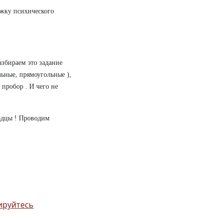
ржку психического
збираем это задание
льные, прямоугольные ),
пробор . И чего не
лодцы ! Проводим
ируйтесь