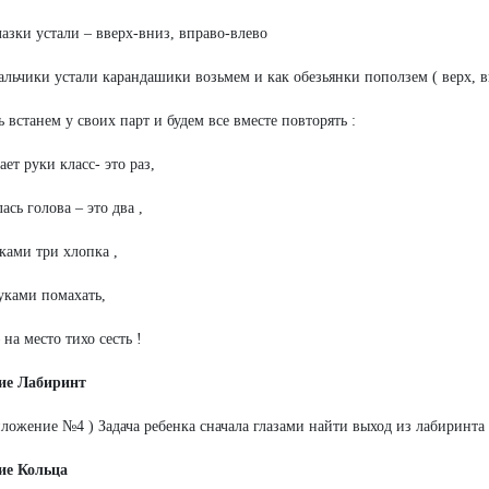
азки устали – вверх-вниз, вправо-влево
льчики устали карандашики возьмем и как обезьянки поползем ( верх, 
ь встанем у своих парт и будем все вместе повторять :
ет руки класс- это раз,
ась голова – это два ,
ками три хлопка ,
уками помахать,
 на место тихо сесть !
ние Лабиринт
ложение №4 ) Задача ребенка сначала глазами найти выход из лабиринта 
ие Кольца