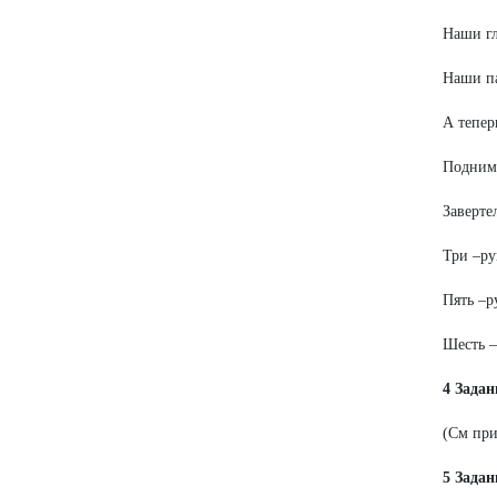
Наши гл
Наши па
А тепер
Поднима
Завертел
Три –ру
Пять –р
Шесть –
4 Зада
(См при
5 Задан