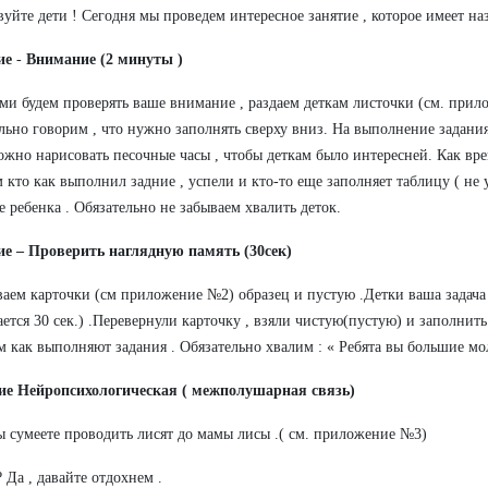
вуйте дети ! Сегодня мы проведем интересное занятие , которое имеет на
ние
-
Внимание (2 минуты )
ми будем проверять ваше внимание , раздаем деткам листочки (см. при
льно говорим , что нужно заполнять сверху вниз. На выполнение задания
ожно нарисовать песочные часы , чтобы деткам было интересней. Как вр
 кто как выполнил задние , успели и кто-то еще заполняет таблицу ( не 
е ребенка . Обязательно не забываем хвалить деток.
ие –
Проверить наглядную память
(30сек)
аем карточки (см приложение №2) образец и пустую .Детки ваша задача
ается 30 сек.) .Перевернули карточку , взяли чистую(пустую) и заполнить
 как выполняют задания . Обязательно хвалим : « Ребята вы большие мо
ние Нейропсихологическая ( межполушарная связь)
ы сумеете проводить лисят до мамы лисы .( см. приложение №3)
? Да , давайте отдохнем .