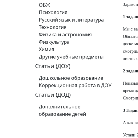
ОБЖ
Здравст
Психология
1 зада
Русский язык и литература
Технология
Мы с ва
Физика и астрономия
Обязате
Физкультура
доске м
Химия
смотрим
Другие учебные предметы
листочк
Статьи (ДОУ)
2 задан
Дошкольное образование
Показыв
Коррекционная работа в ДОУ
время д
Статьи (ДОД)
Смотрим
Дополнительное
3 Зада
образование детей
А как в
Устали 