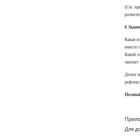
(См. пр
развити
6 Зада
Какая и
вместе 
Какой п
хватает 
Детки н
рефлекс
Полный
Прило
Для д