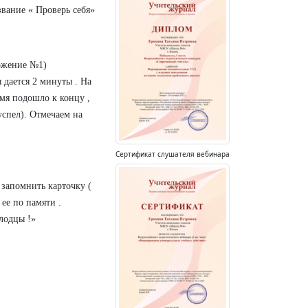
звание « Проверь себя»
ложение №1)
 дается 2 минуты . На
емя подошло к концу ,
успел). Отмечаем на
Сертификат слушателя вебинара
 запомнить карточку (
 ее по памяти .
лодцы !»