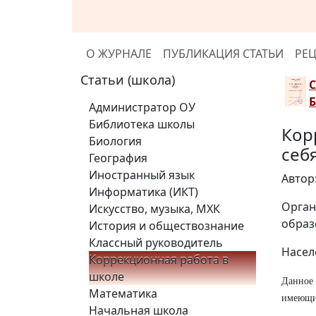
О ЖУРНАЛЕ
ПУБЛИКАЦИЯ СТАТЬИ
РЕ
Статьи (школа)
Администратор ОУ
Библиотека школы
Кор
Биология
себ
География
Иностранный язык
Автор
Информатика (ИКТ)
Орган
Искусство, музыка, МХК
образ
История и обществознание
Классный руководитель
Насел
Коррекционная работа в
школе
Данное 
Математика
имеющих
Начальная школа