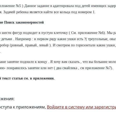
иложение №5 ) Данное задание я адаптировала под детей имеющих заде
я. Задачей ребенка является найти все кольца под номером 1.
ние Поиск закономерностей
з шести фигур подходит в пустую клеточку
( См. приложение №6). Мы ра
с детьми . Например : в первом ряду какие ушки есть ?( треугольные, ова
робор (ровный, правый, левый ). И смотрим по горизонтали какие ушки, 
.
аше занятие подошло к концу . Я хочу вам сказать , что вы большие мо
ию- понравилось занятие или нет ( два смайлика , см приложение №7).
 текст статьи см. в приложении.
жения:
оступа к приложениям,
Войдите в систему или зарегистр