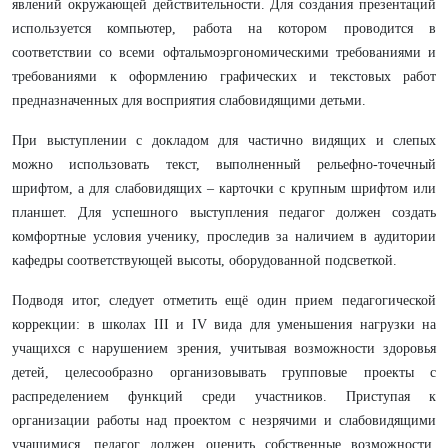
явлений окружающей действительности. Для создания презентаций
используется компьютер, работа на котором проводится в
соответствии со всеми офтальмоэргономическими требованиями и
требованиями к оформлению графических и текстовых работ
предназначенных для восприятия слабовидящими детьми.
При выступлении с докладом для частично видящих и слепых
можно использовать текст, выполненный рельефно-точечный
шрифтом, а для слабовидящих – карточки с крупным шрифтом или
планшет. Для успешного выступления педагог должен создать
комфортные условия ученику, проследив за наличием в аудитории
кафедры соответствующей высоты, оборудованной подсветкой.
Подводя итог, следует отметить ещё один прием педагогической
коррекции: в школах III и IV вида для уменьшения нагрузки на
учащихся с нарушением зрения, учитывая возможности здоровья
детей, целесообразно организовывать групповые проекты с
распределением функций среди участников. Приступая к
организации работы над проектом с незрячими и слабовидящими
учащимися, педагог должен оценить собственные возможности,