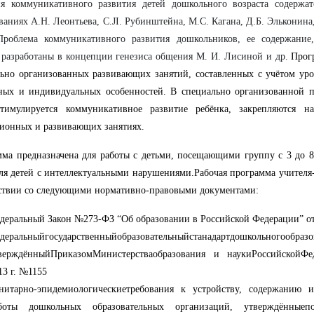
ия коммуникативного развития детей дошкольного возраста содержа
ваниях А.Н. Леонтьева, C.JI. Рубинштейна, М.С. Кагана, Д.Б. Эльконин
Проблема коммуникативного развития дошкольников, ее содержание,
 разработаны в концепции генезиса общения М. И. Лисиной и др.
Прог
ьно организованных развивающих занятий, составленных с учётом уро
тных и индивидуальных особенностей. В специально организованной 
стимулируется коммуникативное развитие ребёнка, закрепляются н
ионных и развивающих занятиях.
ма предназначена для работы с детьми, посещающими группу с 3 до 8 
ля детей с интеллектуальными нарушениями.Рабочая программа учителя-
ствии со следующими нормативно-правовыми документами:
деральный Закон №273-ФЗ “Об образовании в Российской Федерации” от 
деральныйгосударственныйобразовательныйстанадартдошкольногообразо
верждённыйПриказомМинистерстваобразования и наукиРоссийскойФе
13 г. №1155
нитарно-эпидемиологическиетребования к устройству, содержанию 
боты дошкольных образовательных организаций, утверждённыепо