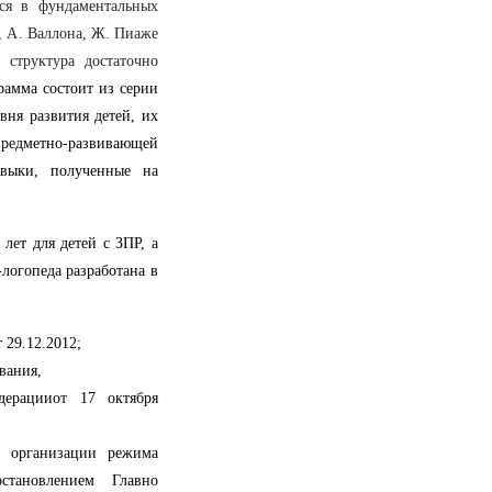
тся в фундаментальных
а, А. Валлона, Ж. Пиаже
 структура достаточно
рамма состоит из серии
вня развития детей, их
предметно-развивающей
авыки, полученные на
лет для детей с ЗПР, а
логопеда разработана в
29.12.2012;
вания,
дерацииот 17 октября
и организации режима
становлением Главно