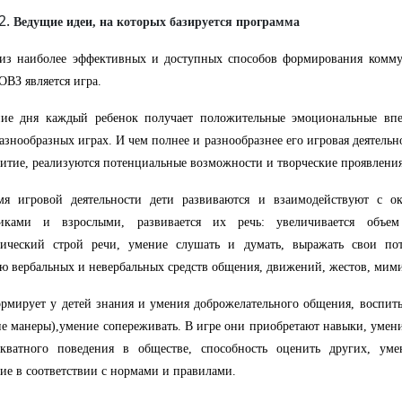
Ведущие идеи, на которых базируется программа
из наиболее эффективных и доступных способов формирования комму
 ОВЗ является игра.
ние дня каждый ребенок получает положительные эмоциональные впе
азнообразных играх. И чем полнее и разнообразнее его игровая деятельн
витие, реализуются потенциальные возможности и творческие проявления
мя игровой деятельности дети развиваются и взаимодействуют с 
никами и взрослыми, развивается их речь: увеличивается объем 
тический строй речи, умение слушать и думать, выражать свои пот
 вербальных и невербальных средств общения, движений, жестов, мим
рмирует у детей знания и умения доброжелательного общения, воспит
е манеры),умение сопереживать. В игре они приобретают навыки, умен
екватного поведения в обществе, способность оценить других, уме
ие в соответствии с нормами и правилами.