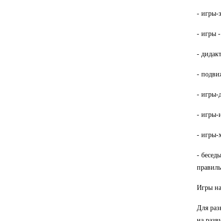
- игры-
- игры 
- дидак
- подви
- игры-
- игры-
- игры-
- бесед
правиль
Игры на
Для раз
на разв