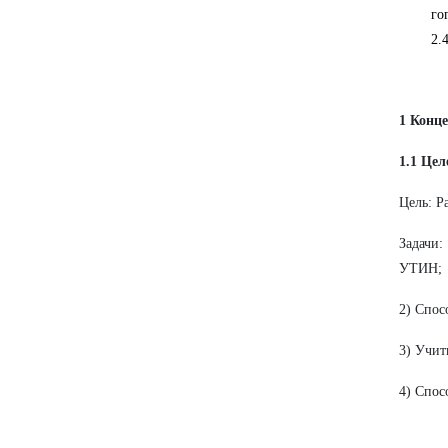
го
2.
1 Конц
1.1 Це
Цель: Р
Задачи:
УТИН;
2) Спос
3) Учит
4)
Спосо