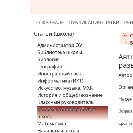
О ЖУРНАЛЕ
ПУБЛИКАЦИЯ СТАТЬИ
РЕ
Статьи (школа)
Администратор ОУ
Библиотека школы
Авт
Биология
раз
География
Иностранный язык
Автор
Информатика (ИКТ)
Орган
Искусство, музыка, МХК
История и обществознание
Насел
Классный руководитель
Коррекционная работа в
Возраст 
школе
Математика
Срок ре
Начальная школа