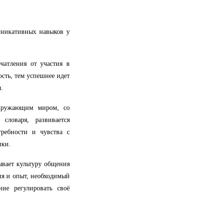
никативных навыков у
чатления от участия в
ость, тем успешнее идет
.
окружающим миром, со
словаря, развивается
ребности и чувства с
ики.
ывает культуру общения
ия и опыт, необходимый
ние регулировать своё