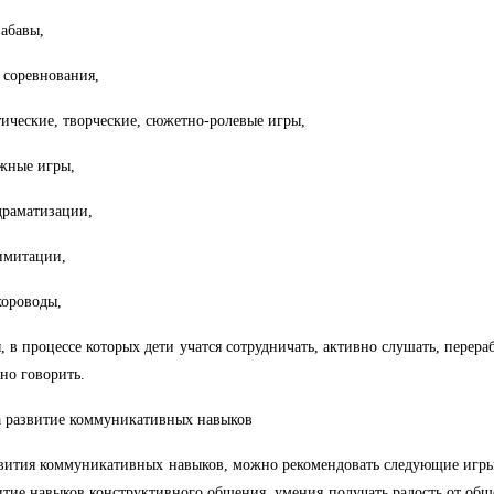
забавы,
- соревнования,
тические, творческие, сюжетно-ролевые игры,
жные игры,
драматизации,
имитации,
хороводы,
ы, в процессе которых дети учатся сотрудничать, активно слушать, пере
но говорить.
 развитие коммуникативных навыков
вития коммуникативных навыков, можно рекомендовать следующие игры
итие навыков конструктивного общения, умения получать радость от общ