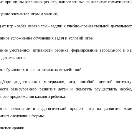
е принципы развивающих игр, направленные на развитие коммуникатив
щение элементов игры и учения;
д от игр - забав через игры - задачи к учебно–познавательной деятельност
енное усложнение обучающих задач и условий игры;
ние умственной активности ребенка, формирование вербального и не
 деятельности;
во обучающих и воспитательных воздействий.
дборе дидактических материалов, игр, пособий, детской литерату
ности разноуровнего развития детей и помогать осуществить необх
ного продвижения каждого ребенка.
вное включение в педагогический процесс игр на развитие ком
агает следующие формы:
инсценировки,