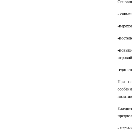
Основны
- совме
-перехо
-постеп
-повыше
игровой
-единст
При по
особен
позитив
Ежедне
предпол
- игры-