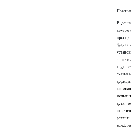
Пояснит
В дошк
другом
простра
будущем
устано
значит
труднос
сказыва
дефици
возмож
испыты
дети не
ответи
развить
конфли