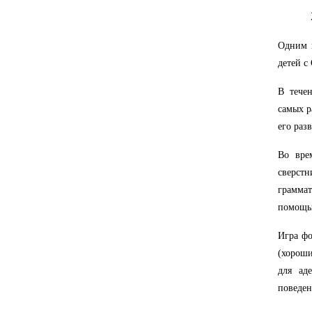
Одним 
детей с
В тече
самых р
его раз
Во вре
сверст
грамма
помощью
Игра фо
(хороши
для ад
поведен