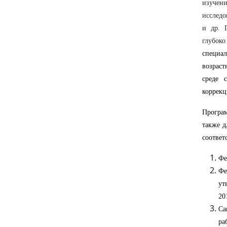
изучен
исследо
и др. 
глубоко
специал
возрас
среде 
коррекц
Програм
также д
соответ
Фе
Фе
ут
20
Са
ра