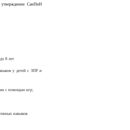
б утверждении СанПиН
до 8 лет
авыков у детей с ЗПР и
ми с помощью игр;
тивных навыков.