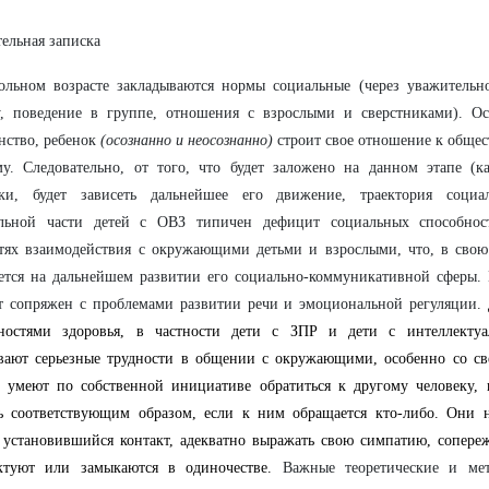
ельная записка
ольном возрасте закладываются нормы социальные (через уважительн
у, поведение в группе, отношения с взрослыми и сверстниками). Ос
нство, ребенок
(осознанно и неосознанно)
строит свое отношение к общест
у. Следовательно, от того, что будет заложено на данном этапе (к
вки, будет зависеть дальнейшее его движение, траектория социа
ельной части детей с ОВЗ типичен дефицит социальных способнос
тях взаимодействия с окружающими детьми и взрослыми, что, в свою 
ется на дальнейшем развитии его социально-коммуникативной сферы.
т сопряжен с проблемами развитии речи и эмоциональной регуляции.
ностями здоровья, в частности дети с ЗПР и дети с интеллекту
вают серьезные трудности в общении с окружающими, особенно со св
 умеют по собственной инициативе обратиться к другому человеку, 
ть соответствующим образом, если к ним обращается кто-либо. Они 
 установившийся контакт, адекватно выражать свою симпатию, сопере
ктуют или замыкаются в одиночестве.
Важные теоретические и мет