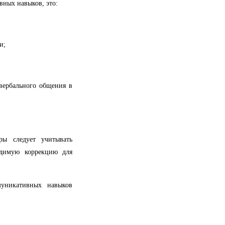
ных навыков, это:
и;
вербального общения в
ры следует учитывать
одимую коррекцию для
муникативных навыков