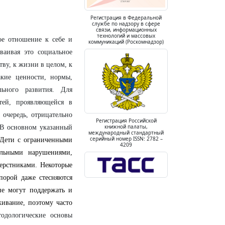
Регистрация в Федеральной
службе по надзору в сфере
связи, информационных
технологий и массовых
ое отношение к себе и
коммуникаций (Роскомнадзор)
ваивая это социальное
ву, к жизни в целом, к
акие ценности, нормы,
льного развития. Для
тей, проявляющейся в
очередь, отрицательно
Регистрация Российской
книжной палаты,
 В основном указанный
международный стандартный
серийный номер ISSN: 2782 –
Дети с ограниченными
4209
альными нарушениями,
ерстниками. Некоторые
порой даже стесняются
не могут поддержать и
живание, поэтому часто
одологические основы