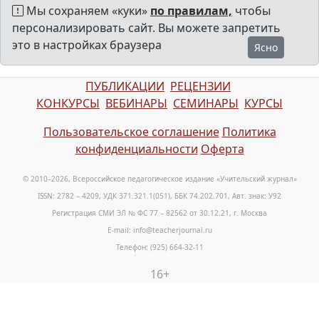
Мы сохраняем «куки»
по правилам,
чтобы
персонализировать сайт. Вы можете запретить
это в настройках браузера
Ясно
ПУБЛИКАЦИИ
РЕЦЕНЗИИ
КОНКУРСЫ
ВЕБИНАРЫ
СЕМИНАРЫ
КУРСЫ
Пользовательское соглашение
Политика
конфиденциальности
Оферта
© 2010–2026, Всероссийское педагогическое издание «Учительский журнал»
ISSN: 2782 – 4209, УДК 371.321.1(051), ББК 74.202.701, Авт. знак: У92
Регистрация СМИ ЭЛ № ФС 77 – 82562 от 30.12.21, г. Москва
E-mail: info@teacherjournal.ru
Телефон: (925) 664-32-11
16+