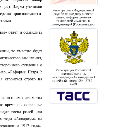
ще»). Задача учеников
Регистрация в Федеральной
версию произошедшего.
службе по надзору в сфере
связи, информационных
ствами.
технологий и массовых
коммуникаций (Роскомнадзор)
ый» ответ, а осмыслить
ний, то уместно будет
ритического мышления,
стороннего суждения о
Регистрация Российской
мер, «Реформы Петра I:
книжной палаты,
международный стандартный
а строиться строго на
серийный номер ISSN: 2782 –
4209
ожно применить метод
то время как остальные
ходит смена ролей или
метода «Аквариум» на
революции 1917 года».