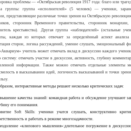
ровка проблемы — «Октябрьская революция 1917 года: благо или траге
на группы: группа «исполнителей» (5 человек) — ученики, заран
ии, представляющие различные точки зрения на Октябрьскую революци
виков, сторонник Временного правительства, сторонник монархии, 
витель крестьянства). Другая группа «наблюдателей» (остальные уч
ппы, каждая из которых отвечает за определённый аспект анализа 
тация сторон, логика рассуждений, умение слушать, эмоциональный ф
«Аквариум» учитель может отмечать вклад в дискуссию каждого учени
 систему: отмечать участие в дискуссии, активность, глубину коммента
авленной информации. Также можно отмечать отдельные элементы ме
смелость в высказывании идей, логичность высказываний и точки зрени
льзу.
бразом, интерактивные методы решают несколько критических задач:
вышение качества знаний: командная работа и обсуждение улучшают з
убину его понимания.
звитие Soft Skills: ученики учатся слушать, конструктивно крити
ветственность и работать в режиме многозадачности.
еодоление «клипового мышления»:длительное погружение в дискуссию