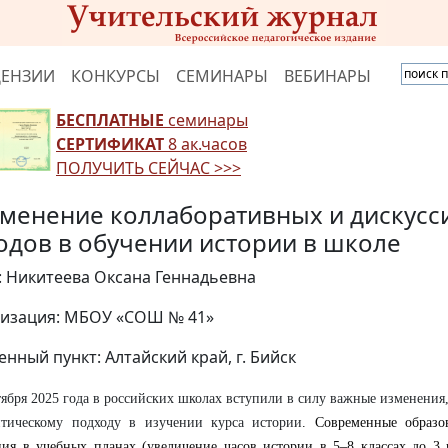
ЦЕНЗИИ
КОНКУРСЫ
СЕМИНАРЫ
ВЕБИНАРЫ
БЕСПЛАТНЫЕ
семинары
СЕРТИФИКАТ
8 ак.часов
ПОЛУЧИТЬ СЕЙЧАС >>>
менение коллаборативных и дискус
одов в обучении истории в школе
: Никитеева Оксана Геннадьевна
изация: МБОУ «СОШ № 41»
енный пункт: Алтайский край, г. Бийск
тября 2025 года в российских школах вступили в силу важные изменения
итическому подходу в изучении курса истории
.
Современные образо
ия в учебных планах (увеличение часов истории в 5–8 классах до 3 