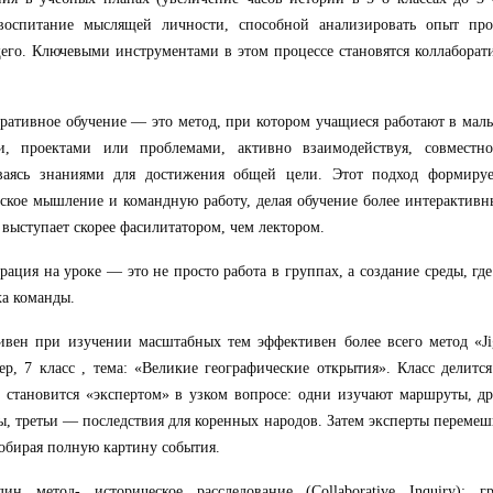
воспитание мыслящей личности, способной анализировать опыт пр
его. Ключевыми инструментами в этом процессе становятся коллабора
ративное обучение — это метод, при котором учащиеся работают в ма
ми, проектами или проблемами, активно взаимодействуя, совмес
ваясь знаниями для достижения общей цели. Этот подход формируе
ское мышление и командную работу, делая обучение более интерактив
 выступает скорее фасилитатором, чем лектором.
рация на уроке — это не просто работа в группах, а создание среды, гд
ха команды.
вен при изучении масштабных тем эффективен более всего метод «Ji
р, 7 класс , тема: «Великие географические открытия». Класс делитс
 становится «экспертом» в узком вопросе: одни изучают маршруты, д
, третьи — последствия для коренных народов. Затем эксперты перемеш
собирая полную картину события.
ин метод- историческое расследование (Collaborative Inquiry): г