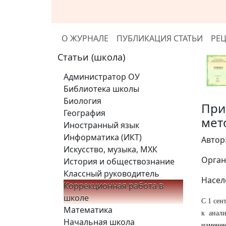
О ЖУРНАЛЕ
ПУБЛИКАЦИЯ СТАТЬИ
РЕ
Статьи (школа)
Администратор ОУ
Библиотека школы
Биология
При
География
мет
Иностранный язык
Информатика (ИКТ)
Автор
Искусство, музыка, МХК
Орган
История и обществознание
Классный руководитель
Насел
Коррекционная работа в
школе
С 1 сен
Математика
к анал
Начальная школа
изменен