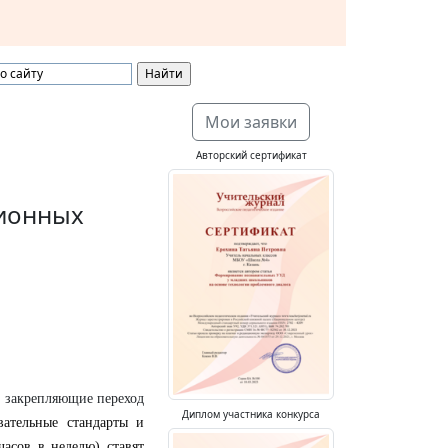
Мои заявки
Авторский сертификат
сионных
, закрепляющие переход
Диплом участника конкурса
вательные стандарты и
часов в неделю) ставят