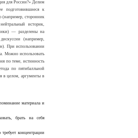
дия для России?» Делим
ее подготовившиеся к
ю (например, сторонник
нейтральный историк,
еники) — разделены на
дискуссии (например,
он). При использовании
ка. Можно использовать
рия по теме, истинность
тода по пятибалльной
я в целом, аргументы в
апоминание материала и
ковать, брать на себя
 требует концентрации