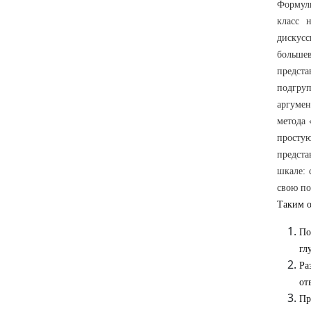
Формули
класс 
дискусс
больше
предста
подгру
аргумен
метода 
простую
предст
шкале: 
свою по
Таким о
По
гл
Ра
от
Пр