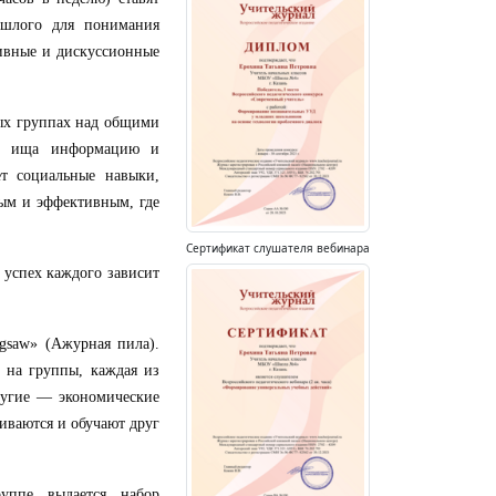
ошлого для понимания
тивные и дискуссионные
лых группах над общими
тно ища информацию и
т социальные навыки,
ным и эффективным, где
Сертификат слушателя вебинара
е успех каждого зависит
gsaw» (Ажурная пила).
я на группы, каждая из
ругие — экономические
иваются и обучают друг
руппе выдается набор