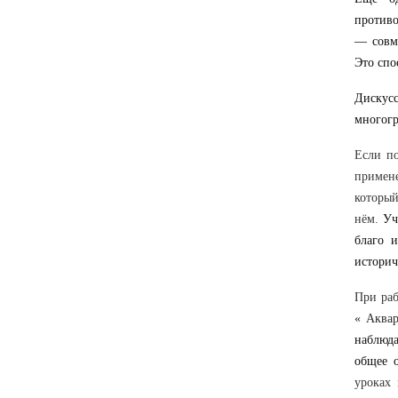
противо
— совме
Это спо
Дискусс
многогр
Если п
примен
который
нём.
Уч
благо 
историч
При раб
« Аквар
наблюд
общее о
уроках