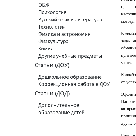
ОБЖ
целью 
Психология
настоящ
Русский язык и литература
методы.
Технология
Физика и астрономия
Коллабо
Физкультура
задача
Химия
обмени
Другие учебные предметы
критиче
учитель
Статьи (ДОУ)
Коллабо
Дошкольное образование
от успе
Коррекционная работа в ДОУ
Статьи (ДОД)
Эффекти
Наприме
Дополнительное
которых
образование детей
причины
друга, 
Еще од