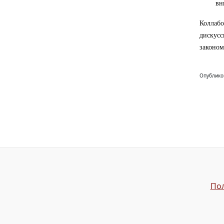
вн
Коллаб
дискус
законом
Опублико
Пол