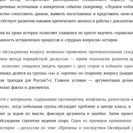
речивых источников о конкретном событии (например, «Ледовое побои
стно сопоставить данные, выявить несостыковки и представить свою 
собствует развитию навыков критического анализа и работы с доказатель
ия на уроке истории позволяет учащимся не просто выучить «правильн
анность исторических процессов и «трудных вопросов» истории.
о обсуждаемому вопросу возможно проявление противоположных сужде
ение метода перекрёстной дискуссии — приём технологии развития к
 позволяет учащимся увидеть предмет с двух сторон и избежать одно
еники делятся на группы «за» и «против» по спорному вопросу (напри
или трагедия для России?»). Главное условие — аргументация должн
еских фактах и документах.
оте с материалом, содержащим противоречия, конфликты, разногласия
м
иум», когда н
ебольшая группа обсуждает проблему в центре класса, в 
ают за ходом их мысли, фиксируя аргументы и ошибки. Затем проис
бсуждение стратегии ведения спора.
Один из примеров применения 
 истории —дискуссия по теме «Причины и последствия Октябрьской 