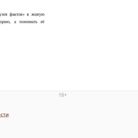
узея фактов» в живую
торию, а понимать её
16+
сти