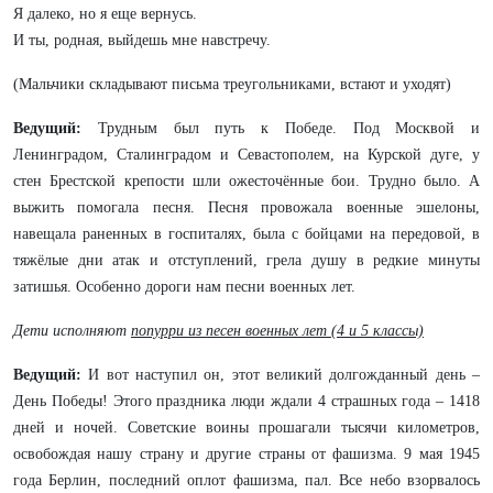
Я далеко, но я еще вернусь.
И ты, родная, выйдешь мне навстречу.
(Мальчики складывают письма треугольниками, встают и уходят)
Ведущий:
Трудным был путь к Победе. Под Москвой и
Ленинградом, Сталинградом и Севастополем, на Курской дуге, у
стен Брестской крепости шли ожесточённые бои. Трудно было. А
выжить помогала песня. Песня провожала военные эшелоны,
навещала раненных в госпиталях, была с бойцами на передовой, в
тяжёлые дни атак и отступлений, грела душу в редкие минуты
затишья. Особенно дороги нам песни военных лет.
Дети исполняют
попурри из песен военных лет (4 и 5 классы)
Ведущий:
И вот наступил он, этот великий долгожданный день –
День Победы! Этого праздника люди ждали 4 страшных года – 1418
дней и ночей. Советские воины прошагали тысячи километров,
освобождая нашу страну и другие страны от фашизма. 9 мая 1945
года Берлин, последний оплот фашизма, пал. Все небо взорвалось