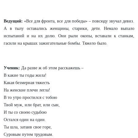
Ведущий:
«Все для фронта, все для победы» – повсюду звучал девиз.
А в тылу оставались женщины, старики, дети. Немало выпало
испытаний и на их долю. Они рыли окопы, вставали к станкам,
гасили на крышах зажигательные бомбы. Тяжело было.
Ученик:
Да разве ж об этом расскажешь –
В какие ты годы жила!
Какая безмерная тяжесть
На женские плечи легла!
В то утро простился с тобою
Твой муж, или брат, или сын,
И ты со своею судьбою
Остался один на один.
Ты шла, затаив свое горе,
Суровым путем трудовым.