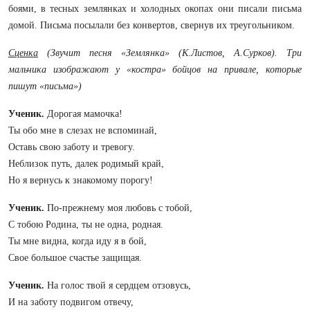
боями, в тесных землянках и холодных окопах они писали письма
домой. Письма посылали без конвертов, свернув их треугольником.
Сценка
(Звучит песня «Землянка» (К.Листов, А.Сурков). Три
мальчика изображают у «костра» бойцов на привале, которые
пишут «письма»)
Ученик.
Дорогая мамочка!
Ты обо мне в слезах не вспоминай,
Оставь свою заботу и тревогу.
Неблизок путь, далек родимый край,
Но я вернусь к знакомому порогу!
Ученик.
По-прежнему моя любовь с тобой,
С тобою Родина, ты не одна, родная.
Ты мне видна, когда иду я в бой,
Свое большое счастье защищая.
Ученик.
На голос твой я сердцем отзовусь,
И на заботу подвигом отвечу,