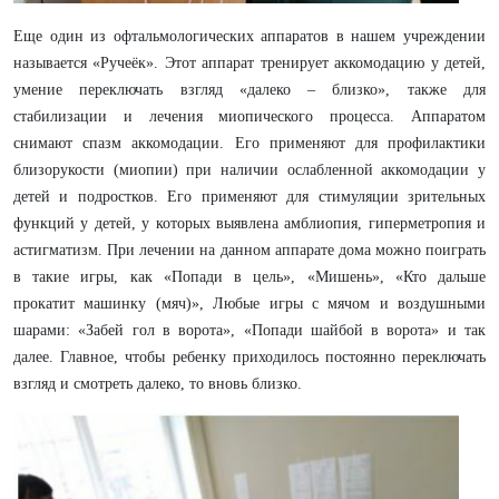
Еще один из офтальмологических аппаратов в нашем учреждении
называется «Ручеёк». Этот аппарат тренирует аккомодацию у детей,
умение переключать взгляд «далеко – близко», также для
стабилизации и лечения миопического процесса. Аппаратом
снимают спазм аккомодации. Его применяют для профилактики
близорукости (миопии) при наличии ослабленной аккомодации у
детей и подростков. Его применяют для стимуляции зрительных
функций у детей, у которых выявлена амблиопия, гиперметропия и
астигматизм. При лечении на данном аппарате дома можно поиграть
в такие игры, как «Попади в цель», «Мишень», «Кто дальше
прокатит машинку (мяч)», Любые игры с мячом и воздушными
шарами: «Забей гол в ворота», «Попади шайбой в ворота» и так
далее. Главное, чтобы ребенку приходилось постоянно переключать
взгляд и смотреть далеко, то вновь близко.