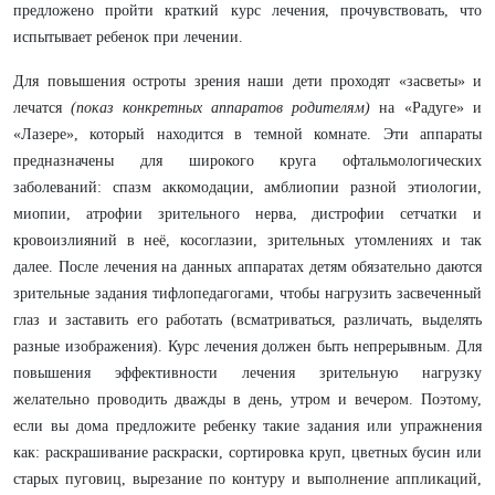
предложено пройти краткий курс лечения, прочувствовать, что
испытывает ребенок при лечении.
Для повышения остроты зрения наши дети проходят «засветы» и
лечатся
(показ конкретных аппаратов родителям)
на «Радуге» и
«Лазере», который находится в темной комнате. Эти аппараты
предназначены для широкого круга офтальмологических
заболеваний: спазм аккомодации, амблиопии разной этиологии,
миопии, атрофии зрительного нерва, дистрофии сетчатки и
кровоизлияний в неё, косоглазии, зрительных утомлениях и так
далее. После лечения на данных аппаратах детям обязательно даются
зрительные задания тифлопедагогами, чтобы нагрузить засвеченный
глаз и заставить его работать (всматриваться, различать, выделять
разные изображения). Курс лечения должен быть непрерывным. Для
повышения эффективности лечения зрительную нагрузку
желательно проводить дважды в день, утром и вечером. Поэтому,
если вы дома предложите ребенку такие задания или упражнения
как: раскрашивание раскраски, сортировка круп, цветных бусин или
старых пуговиц, вырезание по контуру и выполнение аппликаций,