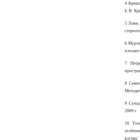
4 Криво
Е.В. Кр
5 Лови,
стереот
6 Мурта
плоскос
7 Петр
простра
8 Семен
Методич
9 Сунцо
2009 г.
10 Тол
особенн
взгляд/