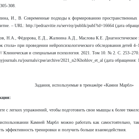
 305-308.
лина, И., В. Современные подходы к формированию пространственных 
тие. – URL: http://pedrazvitie.ru/servisy/publik/publ?id=16664 (дата обращ
ов, Н.А., Фёдорова, Е.Д., Жалнина А.Д., Маслова К.Е. Диагностическое
к стола» при проведении нейропсихологического обследования детей 4–
 // Клиническая и специальная психология. 2021. Том 10. № 2. С. 253–270
psyjournals.ru/journals/cpse/archive/2021_n2/Khohlov_et_al (дата обращения: 
Задания, используемые в тренажёре «Камни Марбл»
кция:
ите с легких упражнений, чтобы подготовить свои мышцы к более тяжело
использовании Камней Марбл можно работать как самостоятельно, так
ть эффективность тренировки и получить больше взаимодействия.