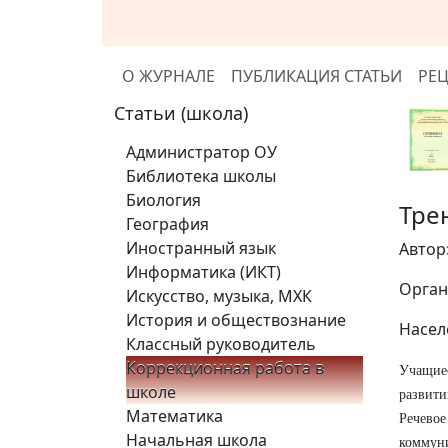
О ЖУРНАЛЕ
ПУБЛИКАЦИЯ СТАТЬИ
РЕ
Статьи (школа)
Администратор ОУ
Библиотека школы
Биология
Тре
География
Иностранный язык
Автор
Информатика (ИКТ)
Орган
Искусство, музыка, МХК
История и обществознание
Насел
Классный руководитель
Коррекционная работа в
Учащие
школе
развити
Математика
Речевое
Начальная школа
коммун