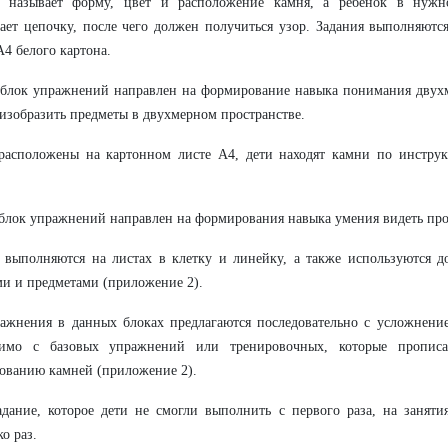
г называет форму, цвет и расположение камня, а ребёнок в нужно
ает цепочку, после чего должен получиться узор. Задания выполняют
А4 белого картона.
блок упражнений направлен на формирование навыка понимания двухм
изобразить предметы в двухмерном пространстве.
расположены на картонном листе А4, дети находят камни по инструк
блок упражнений направлен на формирования навыка умения видеть пр
 выполняются на листах в клетку и линейку, а также используются д
и и предметами (приложение 2).
ажнения в данных блоках предлагаются последовательно с усложнение
димо с базовых упражнений или тренировочных, которые пропис
ованию камней (приложение 2).
дание, которое дети не смогли выполнить с первого раза, на заняти
ко раз.