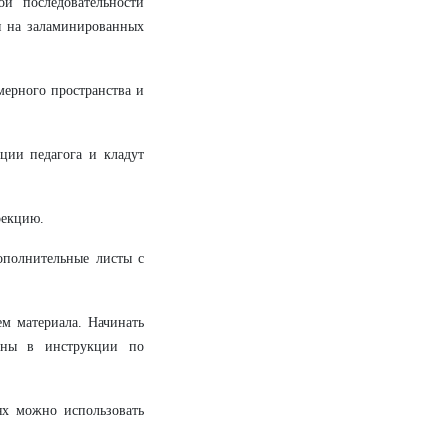
й последовательности
ся на заламинированных
ерного пространства и
ции педагога и кладут
оекцию.
ополнительные листы с
м материала. Начинать
аны в инструкции по
ях можно использовать