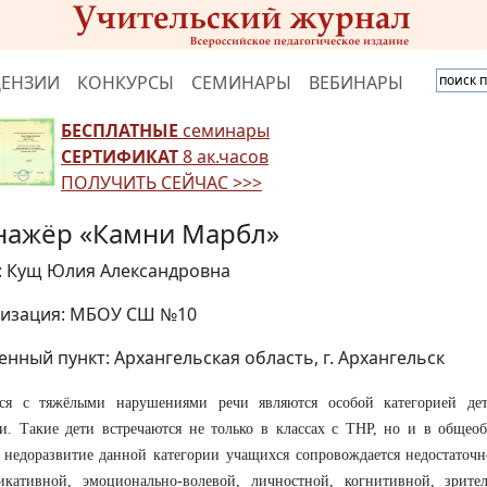
ЦЕНЗИИ
КОНКУРСЫ
СЕМИНАРЫ
ВЕБИНАРЫ
БЕСПЛАТНЫЕ
семинары
СЕРТИФИКАТ
8 ак.часов
ПОЛУЧИТЬ СЕЙЧАС >>>
нажёр «Камни Марбл»
: Кущ Юлия Александровна
изация: МБОУ СШ №10
енный пункт: Архангельская область, г. Архангельск
ся с тяжёлыми нарушениями речи являются особой категорией де
и. Такие дети встречаются не только в классах с ТНР, но и в общеоб
 недоразвитие данной категории учащихся сопровождается недостаточ
икативной, эмоционально-волевой, личностной, когнитивной, зрите