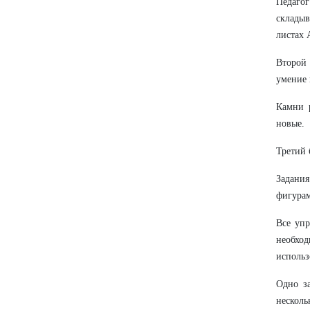
Педаго
складыв
листах 
Второй 
умение 
Камни 
новые.
Третий 
Задания
фигурам
Все упр
необхо
использ
Одно за
несколь