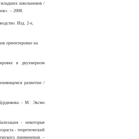
й младших школьников /
ок». – 2008.
одство. Изд. 2-е,
ков ориентировке на
тировке в двухмерном
лоняющемся развитии /
Курдюкова. - М.: Эксмо
ализация - некоторые
зраста - теоретический
ического применения. –