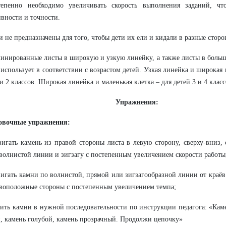
тепенно необходимо увеличивать скорость выполнения заданий, чт
вности и точности.
и не предназначены для того, чтобы дети их ели и кидали в разные сторо
минированные листы в широкую и узкую линейку, а также листы в боль
 использует в соответствии с возрастом детей. Узкая линейка и широкая 
 и 2 классов. Широкая линейка и маленькая клетка – для детей 3 и 4 класс
Упражнения:
овочные упражнения:
вигать камень из правой стороны листа в левую сторону, сверху-вниз,
волнистой линии и зигзагу с постепенным увеличением скорости работы
вигать камни по волнистой, прямой или зигзагообразной линии от краёв
воположные стороны с постепенным увеличением темпа;
вить камни в нужной последовательности по инструкции педагога: «Кам
, камень голубой, камень прозрачный. Продолжи цепочку»