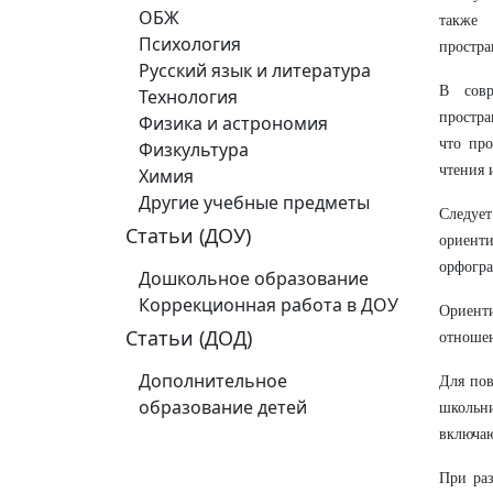
ОБЖ
также 
Психология
простра
Русский язык и литература
В совр
Технология
простра
Физика и астрономия
что про
Физкультура
чтения 
Химия
Другие учебные предметы
Следуе
Статьи (ДОУ)
ориенти
орфогра
Дошкольное образование
Коррекционная работа в ДОУ
Ориенти
Статьи (ДОД)
отношен
Дополнительное
Для пов
образование детей
школьн
включаю
При раз