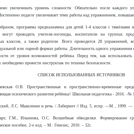
димо увеличивать уровень сложности. Обязательно после каждого у
Постепенно педагог увеличивает темп работы над упражнением, повышает
бразом, программа предназначена для детей 1-4 классов с тяжёлыми 
я могут проводить учителя-логопеды, воспитатели на группах прод
ных классов, а также родители. Всего проводится 28 упражнений, к
уальной или парной формах работы. Длительность одного упражнения с
ости от уровня возможностей ребёнка. Перед тем, как использовать
у необходимо провести инструктаж по технике безопасности.
СПИСОК ИСПОЛЬЗОВАННЫХ ИСТОЧНИКОВ
чевская О.В. Пространственные и пространственно-временные предс
яющая психического развития ребёнка// Школьная педагогика - 2016. -№ 1.
ский, Л.С. Мышление и речь. / Лабиринт // Изд. 5, испр. —М. , 1999. — 
барт, Г.М., Ильинева, О.С. Волшебные обводилки. Формирование гр
еское пособие, 2-е изд. – М.: Генезис, 2010. – 32с.