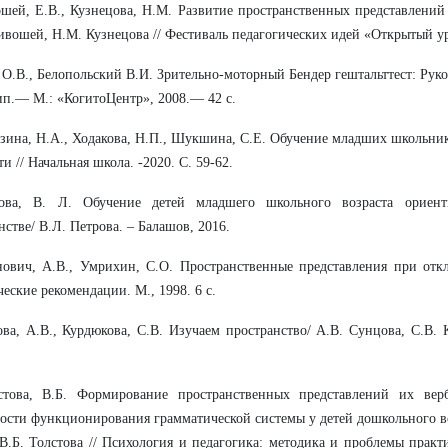
шей, Е.В., Кузнецова, Н.М. Развитие пространственных представлени
ивошей, Н.М. Кузнецова // Фестиваль педагогических идей «Открытый ур
 О.В., Белопольский В.И. Зрительно-моторный Бендер гештальттест: Руков
ип.— М.: «КогитоЦентр», 2008.— 42 с.
зина, Н.А., Ходакова, Н.П., Шукшина, С.Е. Обучение младших школьни
ти // Начальная школа. -2020. С. 59-62.
ова, В. Л. Обучение детей младшего школьного возраста ориен
нстве/ В.Л. Петрова. – Балашов, 2016.
ович, А.В., Умрихин, С.О. Пространственные представления при отк
еские рекомендации. М., 1998. 6 с.
ва, А.В., Курдюкова, С.В. Изучаем пространство/ А.В. Сунцова, С.В. 
стова, В.Б. Формирование пространственных представлений их верб
ости функционирования грамматической системы у детей дошкольного во
 В.Б. Толстова // Психология и педагогика: методика и проблемы практ