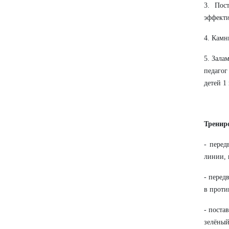
3. Пос
эффекти
4. Камн
5. Зала
педагог
детей 1
Тренир
- перед
линии, 
- перед
в проти
- поста
зелёный