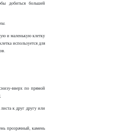
обы добиться большей
ны.
шую и маленькую клетку
клетка используется для
ов.
 снизу-вверх по прямой
;
 листа к друг другу или
ень прозрачный, камень