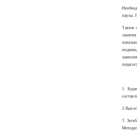
Необхо
паузы. 
Таким о
заняти
началь
индивид
зависим
педагог
1 Бура
составл
2 Выгот
3 Зеге
Методич