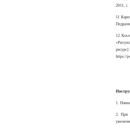
2011, с.
11 Каре
Педразви
12 Хохл
«Рисуно
ресурс]
https://
Инстру
1. Начн
2. При 
увеличи