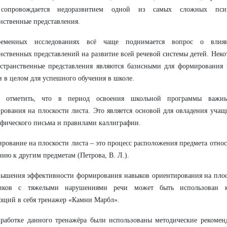
сопровождается недоразвитием одной из самых сложных псих
нственные представления.
еменных исследованиях всё чаще поднимается вопрос о влия
нственных представлений на развитие всей речевой системы детей. Неко
странственные представления являются базисными для формирования н
и в целом для успешного обучения в школе.
т отметить, что в период освоения школьной программы важн
рования на плоскости листа. Это является основой для овладения уч
фического письма и правилами каллиграфии.
рование на плоскости листа
– это процесс расположения предмета относ
ию к другим предметам (Петрова, В. Л.).
ышения эффективности формирования навыков ориентирования на плос
иков с тяжелыми нарушениями речи может быть использован к
щий в себя тренажер «Камни Марбл».
работке данного тренажёра были использованы методические рекомен