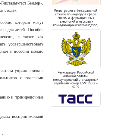
Гештальт-тест Бендер»,
к стола».
Регистрация в Федеральной
службе по надзору в сфере
связи, информационных
технологий и массовых
собие, которым могут
коммуникаций (Роскомнадзор)
сен для детей. Пособие
лексии, а также как
ть, усовершенствовать
ериал в пособии можно
тельным упражнениям с
Регистрация Российской
книжной палаты,
ольников с тяжелыми
международный стандартный
серийный номер ISSN: 2782 –
4209
ванию и тренировочные
еделах воспринимаемой