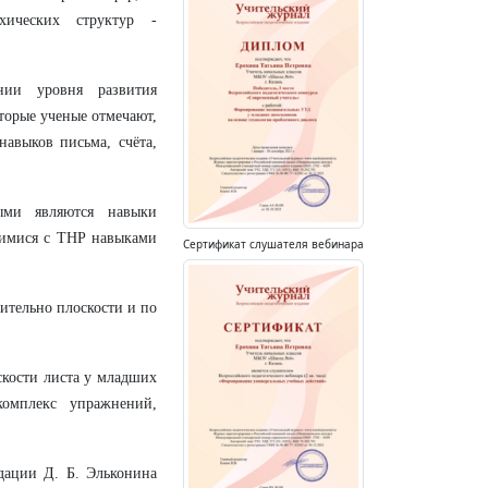
ических структур -
нии уровня развития
торые ученые отмечают,
авыков письма, счёта,
ыми являются навыки
ащимися с ТНР навыками
Сертификат слушателя вебинара
ительно плоскости и по
кости листа у младших
омплекс упражнений,
дации Д. Б. Эльконина