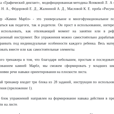
а «Графический диктант», модифицированная методика Ясюковой Л. А «
 Н. А., Фёдоровой Е. Д., Жалниной А. Д., Масловой К. Е. проба «Рисуно
ер «Камни Марбл» - это универсальное и многофункциональное по
аться как педагоги, так и родители. Он прост в использовании, интере
использовать, как отвлекающий момент на занятии или в реф
ионный инструмент. Все упражнения можно самостоятельно дорабатыва
раивать под индивидуальные особенности каждого ребенка. Весь мат
овать вместе или как самостоятельные элементы.
ого тренажера в том, что благодаря небольшим, простым и последова
зованием камней Марбл, мы сможем сформировать у младших шк
иями речи навыки ориентирования на плоскости листа.
й тренажер входит три блока из 28 заданий, инструкция по использо
ния (приложение 1).
 блок упражнений направлен на формирование навыка действия в пр
ти на листе.