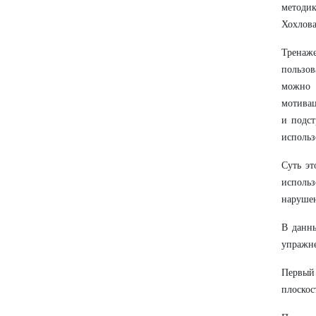
методик
Хохлова
Тренаж
пользов
можно 
мотивац
и подст
использ
Суть эт
исполь
нарушен
В данны
упражне
Первый
плоскос