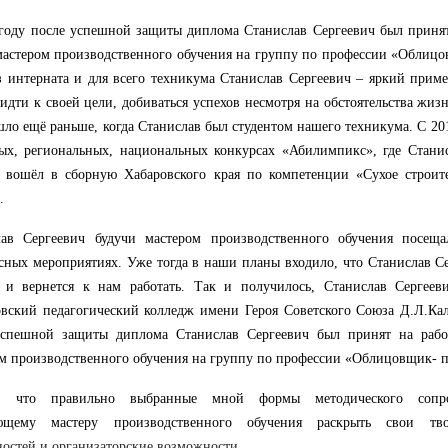
году после успешной защиты диплома Станислав Сергеевич был приня
стером производственного обучения на группу по профессии «Облицо
з интерната и для всего техникума Станислав Сергеевич – яркий приме
идти к своей цели, добиваться успехов несмотря на обстоятельства жиз
ло ещё раньше, когда Станислав был студентом нашего техникума. С 20
ых, региональных, национальных конкурсах «Абилимпикс», где Стани
и вошёл в сборную Хабаровского края по компетенции «Сухое строит
.
лав Сергеевич будучи мастером производственного обучения посещ
сных мероприятиях. Уже тогда в наши планы входило, что Станислав С
я и вернется к нам работать. Так и получилось, Станислав Сергее
вский педагогический колледж имени Героя Советского Союза Д.Л.Кал
успешной защиты диплома Станислав Сергеевич был принят на р
м производственного обучения на группу по профессии «Облицовщик- 
, что правильно выбранные мной формы методического сопро
ющему мастеру производственного обучения раскрыть свои т
ностей и организаторские возможности.