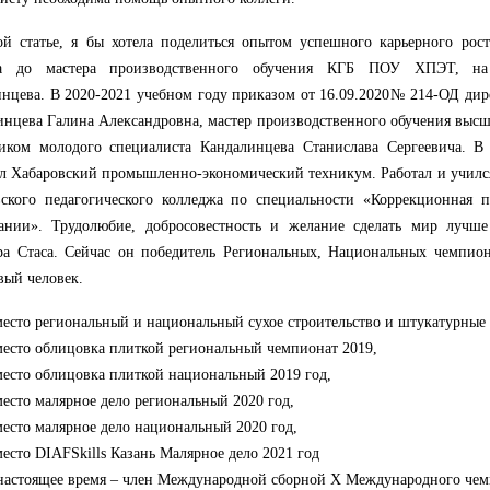
й статье, я бы хотела поделиться опытом успешного карьерного рост
та до мастера производственного обучения КГБ ПОУ ХПЭТ, на
нцева. В 2020-2021 учебном году приказом от 16.09.2020№ 214-ОД д
инцева Галина Александровна, мастер производственного обучения высш
ником молодого специалиста Кандалинцева Станислава Сергеевича. В
л Хабаровский промышленно-экономический техникум. Работал и училс
ского педагогического колледжа по специальности «Коррекционная п
вании». Трудолюбие, добросовестность и желание сделать мир лучш
ра Стаса. Сейчас он победитель Региональных, Национальных чемпио
вый человек.
место региональный и национальный сухое строительство и штукатурные 
место облицовка плиткой региональный чемпионат 2019,
место облицовка плиткой национальный 2019 год,
место малярное дело региональный 2020 год,
место малярное дело национальный 2020 год,
место DIAFSkills Казань Малярное дело 2021 год
настоящее время – член Международной сборной X Международного че