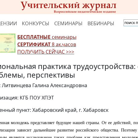
ЦЕНЗИИ
КОНКУРСЫ
СЕМИНАРЫ
ВЕБИНАРЫ
БЕСПЛАТНЫЕ
семинары
СЕРТИФИКАТ
8 ак.часов
ПОЛУЧИТЬ СЕЙЧАС >>>
иональная практика трудоустройства: 
блемы, перспективы
: Литвинцева Галина Александровна
изация: КГБ ПОУ ХПЭТ
енный пункт: Хабаровский край, г. Хабаровск
нная молодежь представляет будущее нашей страны. От ее действий, п
лизации зависит дальнейшее развитие российского общества. Поэтом
ным является исследование таких проблем как представления молоде