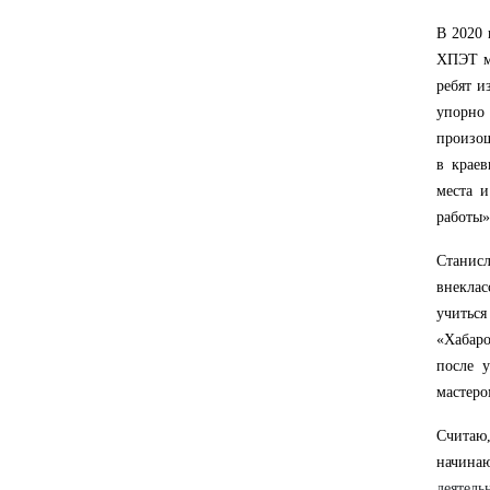
В 2020 
ХПЭТ ма
ребят и
упорно 
произош
в краев
места 
работы»
Станис
внеклас
учитьс
«Хабаро
после 
мастеро
Считаю
начина
деятель