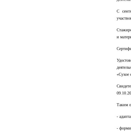
С сент
участво
Стажиро
и матер
Сертифи
Удосто
деятел
«Сухое 
Свидете
09.10.2
Таким о
- адапт
- форми