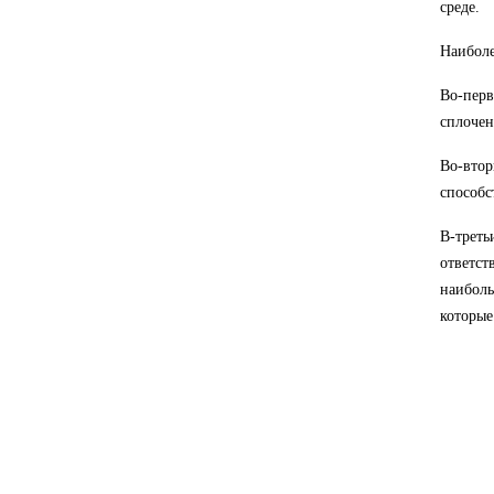
среде.
Наиболе
Во-перв
сплочен
Во-вто
способс
В-треть
ответс
наиболь
которые