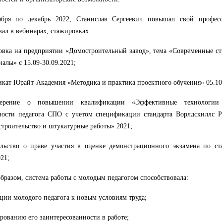
ября по декабрь 2022, Станислав Сергеевич повышал свой профес
вал в вебинарах, стажировках:
вка на предприятии «Домостроительный завод», тема «Современные ст
иалы» с 15.09-30.09.2021;
кат Юрайт-Академия «Методика и практика проектного обучения» 05.10
верение о повышении квалификации «Эффективные технологии
ьности педагога СПО с учетом спецификации стандарта Ворлдскиллс 
строительство и штукатурные работы» 2021;
льство о праве участия в оценке демонстрационного экзамена по ст
021;
бразом, система работы с молодым педагогом способствовала:
ации молодого педагога к новым условиям труда;
рованию его заинтересованности в работе;