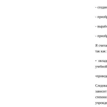
- созда
- приоб
- выраб
- приоб
Я счита
так как:
• овла
учебной
•провед
Следова
зависит
степени
учрежд