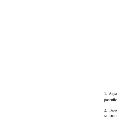
1. Авр
российс
2. Гер
М.:ИНФ