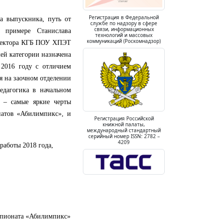
Регистрация в Федеральной
а выпускника, путь от
службе по надзору в сфере
связи, информационных
 примере Станислава
технологий и массовых
коммуникаций (Роскомнадзор)
иректора КГБ ПОУ ХПЭТ
ей категории назначена
 2016 году с отличием
я на заочном отделении
едагогика в начальном
е – самые яркие черты
натов «Абилимпикс», и
Регистрация Российской
книжной палаты,
международный стандартный
серийный номер ISSN: 2782 –
4209
работы 2018 года,
мпионата «Абилимпикс»