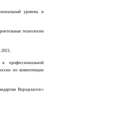
сиональный уровень и
роительные технологии
.2021;
 в профессиональной
России по компетенции
андартам Ворлдскиллс»