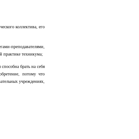
еского коллектива, его
ами-преподавателями,
 практике техникума;
 способна брать на себя
обретение, потому что
вательных учреждениях,