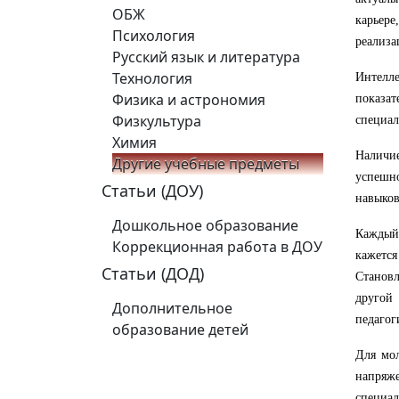
ОБЖ
карьер
Психология
реализа
Русский язык и литература
Технология
Интелле
Физика и астрономия
показа
Физкультура
специал
Химия
Наличи
Другие учебные предметы
успешн
Статьи (ДОУ)
навыков
Дошкольное образование
Каждый
Коррекционная работа в ДОУ
кажетс
Статьи (ДОД)
Становл
другой
Дополнительное
педагог
образование детей
Для мол
напряж
специал