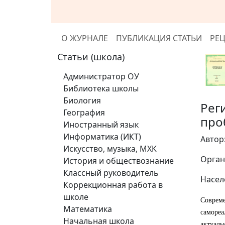
О ЖУРНАЛЕ
ПУБЛИКАЦИЯ СТАТЬИ
РЕ
Статьи (школа)
Администратор ОУ
Библиотека школы
Биология
Рег
География
про
Иностранный язык
Информатика (ИКТ)
Автор
Искусство, музыка, МХК
Орган
История и обществознание
Классный руководитель
Насел
Коррекционная работа в
школе
Совреме
Математика
самореа
Начальная школа
актуаль