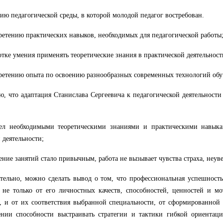
нию педагогической среды, в которой молодой педагог востребован.
ретению практических навыков, необходимых для педагогической работы
отке умения применять теоретические знания в практической деятельност
ретению опыта по освоению разнообразных современных технологий обу
ю, что адаптация Станислава Сергеевича к педагогической деятельности
дел необходимыми теоретическими знаниями и практическими навыка
 деятельности;
ение занятий стало привычным, работа не вызывает чувства страха, неув
тельно, можно сделать вывод о том, что профессиональная успешност
 не только от его личностных качеств, способностей, ценностей и м
, и от их соответствия выбранной специальности, от сформированной
ении способности выстраивать стратегии и тактики гибкой ориентац