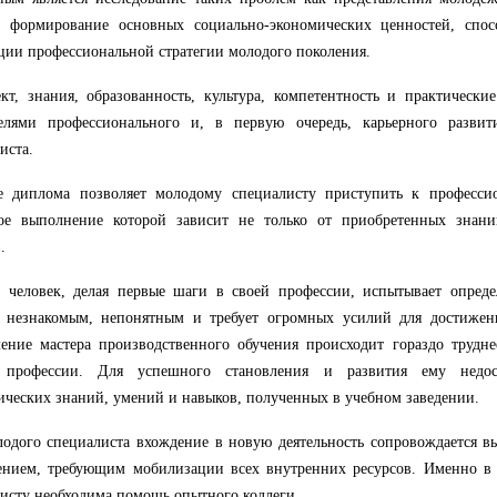
е, формирование основных социально-экономических ценностей, спо
ции профессиональной стратегии молодого поколения.
кт, знания, образованность, культура, компетентность и практически
телями профессионального и, в первую очередь, карьерного развит
иста.
е диплома позволяет молодому специалисту приступить к профессио
ое выполнение которой зависит не только от приобретенных знани
.
 человек, делая первые шаги в своей профессии, испытывает опреде
я незнакомым, непонятным и требует огромных усилий для достижен
ение мастера производственного обучения происходит гораздо трудне
 профессии. Для успешного становления и развития ему недос
ических знаний, умений и навыков, полученных в учебном заведении.
одого специалиста вхождение в новую деятельность сопровождается 
ением, требующим мобилизации всех внутренних ресурсов. Именно в
исту необходима помощь опытного коллеги.