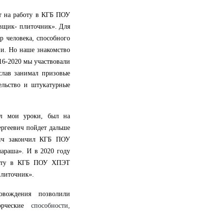
т на работу в КГБ ПОУ
вщик- плиточник». Для
р человека, способного
ни. Но наше знакомство
16-2020 мы участвовали
слав занимал призовые
ельство и штукатурные
ал мои уроки, был на
ергеевич пойдет дальше
вич закончил КГБ ПОУ
араша». И в 2020 году
аботу в КГБ ПОУ ХПЭТ
плиточник».
вождения позволили
ворческие
способности,