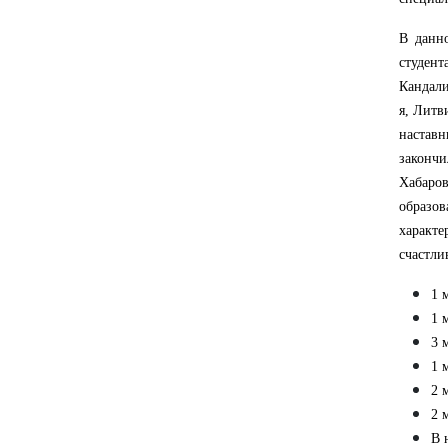
В данно
студен
Кандали
я, Литв
настав
закончи
Хабаров
образо
характе
счастли
1 
1 
3 
1 
2 
2 
В 