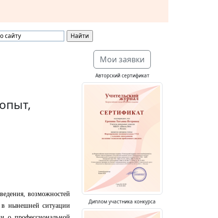
Мои заявки
Авторский сертификат
опыт,
оведения, возможностей
Диплом участника конкурса
у в нынешней ситуации
жи о профессиональной