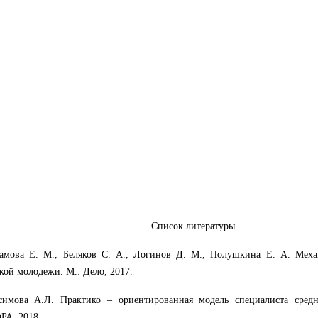
Список литературы
аамова Е. М., Беляков С. А., Логинов Д. М., Полушкина Е. А. Меха
кой молодежи. М.: Дело, 2017.
асимова А.Л. Практико – ориентированная модель специалиста средн
РА, 2018