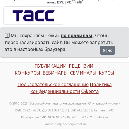
номер ISSN: 2782 – 4209
Мы сохраняем «куки»
по правилам,
чтобы
персонализировать сайт. Вы можете запретить
это в настройках браузера
Ясно
ПУБЛИКАЦИИ
РЕЦЕНЗИИ
КОНКУРСЫ
ВЕБИНАРЫ
СЕМИНАРЫ
КУРСЫ
Пользовательское соглашение
Политика
конфиденциальности
Оферта
© 2010–2026, Всероссийское педагогическое издание «Учительский журнал»
ISSN: 2782 – 4209, УДК 371.321.1(051), ББК 74.202.701, Авт. знак: У92
Регистрация СМИ ЭЛ № ФС 77 – 82562 от 30.12.21, г. Москва
E-mail: info@teacherjournal.ru