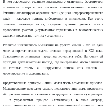
В чем заключается развитие инженерного мышления:
формируется
понимание процесса как системы взаимосвязанных элементов.
Ученики анализируют обратные связи (рецикл непрореагировавшего
газа) — ключевое понятие кибернетики и инженерии. Как верно
отмечает инженер-практик, студенты должны учиться искать
проблемные участки («бутылочные горлышки») в технологических
схемах и предлагать пути их устранения .
Развитие инженерного мышления на уроках химии - это не дань
моде, а стратегическая задача, стоящая перед школой в XXI веке.
Традиционная знаниевая парадигма исчерпала себя. На смену ей
приходит деятельностный подход, где центральное место занимают
не готовые ответы, а инструменты поиска этих ответов —
моделирование и схематизация.
Представленные примеры - лишь малая часть возможных приемов.
Моделирование позволяет сделать невидимое видимым, превратить
абстрактные атомы в осязаемые конструкции, а химическую реакцию
— в управляемый процесс. Схематизация, в свою очередь,
дисциплинирует мысль, приучает к алгоритмической точности, учит