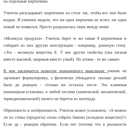
на отдельные кирпичики.
Учитель раскладывает кирпичики на столе так, чтобы все они были
видны. И ученики видели, что ни один кирпичик не исчез, ни один
новый не появился. Просто разрушилась связь между ними.
«Молекула продукта». Учитель берет те же самые 8 кирпичиков и
собирает из них другую конструкцию - например, длинную стену.
«Это - молекула вещества Б. У нее другие свойства (она низкая
вместо высокой, широкая вместо узкой). Но атомы - те же самые»
В чем заключается развитие инженерного мышления:
ученик не
заучивает формулировку, а физически убеждается: сколько деталей
было до реакции - столько же осталось после. Это ключевая
инженерная установка: в любой системе (химической, механической,
термодинамической) ничего не берется из ниоткуда.
Обратимость и необратимость. Учитель может усложнить: «А можно
ли из стены (продукта) снова собрать башню (исходное вещество)?»
Если да - реакция обратима. Если нет (потому что в реальности