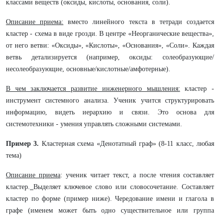
классами веществ (оксиды, кислоты, основания, соли).
Описание приема:
вместо линейного текста в тетради создается
кластер - схема в виде грозди. В центре «Неорганические вещества»,
от него ветви: «Оксиды», «Кислоты», «Основания», «Соли». Каждая
ветвь детализируется (например, оксиды: солеобразующие/
несолеобразующие, основные/кислотные/амфотерные).
В чем заключается развитие инженерного мышления:
кластер -
инструмент системного анализа. Ученик учится структурировать
информацию, видеть иерархию и связи. Это основа для
системотехники - умения управлять сложными системами.
Пример 3.
Кластерная схема «Денотатный граф» (8-11 класс, любая
тема)
Описание приема
: ученик читает текст, а после чтения составляет
кластер.
Выделяет ключевое слово или словосочетание. Составляет
кластер по форме (пример ниже). Чередование имени и глагола в
графе (именем может быть одно существительное или группа