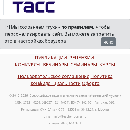
Мы сохраняем «куки»
по правилам,
чтобы
персонализировать сайт. Вы можете запретить
это в настройках браузера
Ясно
ПУБЛИКАЦИИ
РЕЦЕНЗИИ
КОНКУРСЫ
ВЕБИНАРЫ
СЕМИНАРЫ
КУРСЫ
Пользовательское соглашение
Политика
конфиденциальности
Оферта
© 2010–2026, Всероссийское педагогическое издание «Учительский журнал»
ISSN: 2782 – 4209, УДК 371.321.1(051), ББК 74.202.701, Авт. знак: У92
Регистрация СМИ ЭЛ № ФС 77 – 82562 от 30.12.21, г. Москва
E-mail: info@teacherjournal.ru
Телефон: (925) 664-32-11