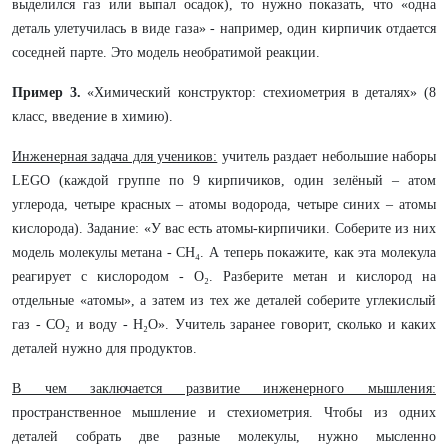
выделился газ или выпал осадок), то нужно показать, что «одна
деталь улетучилась в виде газа» - например, один кирпичик отдается
соседней парте. Это модель необратимой реакции.
Пример 3.
«Химический конструктор: стехиометрия в деталях» (8
класс, введение в химию).
Инженерная задача для учеников:
учитель раздает небольшие наборы
LEGO (каждой группе по 9 кирпичиков, один зелёный – атом
углерода, четыре красных – атомы водорода, четыре синих – атомы
кислорода). Задание: «У вас есть атомы-кирпичики. Соберите из них
модель молекулы метана - CH₄. А теперь покажите, как эта молекула
реагирует с кислородом - O₂. Разберите метан и кислород на
отдельные «атомы», а затем из тех же деталей соберите углекислый
газ - CO₂ и воду - H₂O». Учитель заранее говорит, сколько и каких
деталей нужно для продуктов.
В чем заключается развитие инженерного мышления:
пространственное мышление и стехиометрия. Чтобы из одних
деталей собрать две разные молекулы, нужно мысленно