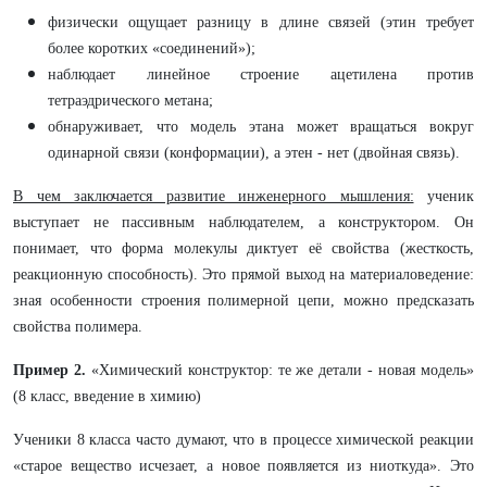
физически ощущает разницу в длине связей (этин требует
более коротких «соединений»);
наблюдает линейное строение ацетилена против
тетраэдрического метана;
обнаруживает, что модель этана может вращаться вокруг
одинарной связи (конформации), а этен - нет (двойная связь).
В чем заключается развитие инженерного мышления:
ученик
выступает не пассивным наблюдателем, а конструктором. Он
понимает, что форма молекулы диктует её свойства (жесткость,
реакционную способность). Это прямой выход на материаловедение:
зная особенности строения полимерной цепи, можно предсказать
свойства полимера.
Пример 2.
«Химический конструктор: те же детали - новая модель»
(8 класс, введение в химию)
Ученики 8 класса часто думают, что в процессе химической реакции
«старое вещество исчезает, а новое появляется из ниоткуда». Это