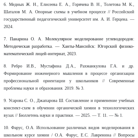
6. Медных Ж. Н., Елисеева Е. А., Горячева В. Н., Толетова М. К.,
Шаталов М. А. Опорные схемы в учебном процессе // Российский
государственный педагогический университет им. А. И. Герцена. —
2024.
7. Панарина О. А. Молекулярное моделирование углеводородов:
Методическая разработка. — Ханты-Мансийск: Югорский физико-
математический лицей-интернат, 2023.
8. Ребро И.В., Мустафина Д.А., Рахманкулова Г.А. и др.
Формирование инженерного мышления в процессе организации
профессиональной ориентации у школьников // Современные
проблемы науки и образования. 2019. № 3.
9. Усарова С. О., Джапарова Ш. Составление и применение учебных
конспект-схем в обучении органической химии в технологических
вузах // Бюллетень науки и практики. — 2025. — Т. 11. — № 1.
10. Фарус, О.А. Использование различных видов моделирования в
школьном курсе химии / О.А. Фарус, Е.С. Лавренина // Вопросы