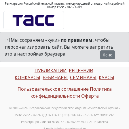
Регистрация Российской книжной палаты, международный стандартный серийный
номер ISSN: 2782 – 4209
Мы сохраняем «куки»
по правилам,
чтобы
персонализировать сайт. Вы можете запретить
это в настройках браузера
Ясно
ПУБЛИКАЦИИ
РЕЦЕНЗИИ
КОНКУРСЫ
ВЕБИНАРЫ
СЕМИНАРЫ
КУРСЫ
Пользовательское соглашение
Политика
конфиденциальности
Оферта
© 2010–2026, Всероссийское педагогическое издание «Учительский журнал»
ISSN: 2782 – 4209, УДК 371.321.1(051), ББК 74.202.701, Авт. знак: У92
Регистрация СМИ ЭЛ № ФС 77 – 82562 от 30.12.21, г. Москва
E-mail: info@teacherjournal.ru