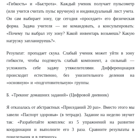
«Гибкость» и «Быстрота». Каждый ученик получает пульсометр
(или учится считать пульс вручную) и индивидуальный лист учета.
Он сам выбирает зону, где сегодня «проседает» его физическая
форма. Задача учителя — не командовать, а консультировать:
«Почему ты выбрал эту зону? Какой инвентарь возьмешь? Какую
нагрузку запланируешь?».
Результат: пропадает скука. Слабый ученик может уйти в зону
гибкости, чтобы подтянуть слабый компонент, а сильный —
усложнить себе задачу утяжелителями. Дифференциация
происходит естественно, без унизительного деления на
«основную» и «подготовительную» группы.
Б. «Трекинг домашних заданий» (Цифровой дневник)
Я отказалась от абстрактных «Приседаний 20 раз». Вместо этого мы
завели «Паспорт здоровья» (в тетради). Задание на неделю звучит
так: «Разработайте комплекс из 5 упражнений на развитие
координации и выполните его 3 раза. Сравните результаты в
понедельник и в пятницу».