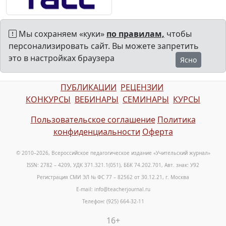
Мы сохраняем «куки»
по правилам,
чтобы
персонализировать сайт. Вы можете запретить
это в настройках браузера
Ясно
ПУБЛИКАЦИИ
РЕЦЕНЗИИ
КОНКУРСЫ
ВЕБИНАРЫ
СЕМИНАРЫ
КУРСЫ
Пользовательское соглашение
Политика
конфиденциальности
Оферта
© 2010–2026, Всероссийское педагогическое издание «Учительский журнал»
ISSN: 2782 – 4209, УДК 371.321.1(051), ББК 74.202.701, Авт. знак: У92
Регистрация СМИ ЭЛ № ФС 77 – 82562 от 30.12.21, г. Москва
E-mail: info@teacherjournal.ru
Телефон: (925) 664-32-11
16+