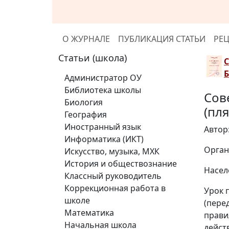
О ЖУРНАЛЕ
ПУБЛИКАЦИЯ СТАТЬИ
РЕ
Статьи (школа)
Администратор ОУ
Библиотека школы
Сов
Биология
(пл
География
Иностранный язык
Автор
Информатика (ИКТ)
Орган
Искусство, музыка, МХК
История и обществознание
Насел
Классный руководитель
Коррекционная работа в
Урок 
школе
(пере
Математика
прави
Начальная школа
дейст