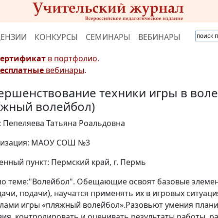
ЦЕНЗИИ
КОНКУРСЫ
СЕМИНАРЫ
ВЕБИНАРЫ
Сертификат
в портфолио
.
Бесплатные
вебинары
.
ершенствование техники игры в вол
яжный волейбол)
: Пепеляева Татьяна Роальдовна
изация: МАОУ СОШ №3
енный пункт: Пермский край, г. Пермь
по теме:"Волейбол". Обещающие освоят базовые элемен
дачи, подачи), научатся применять их в игровых ситуаци
лами игры «пляжный волейбол».Разовьют умения плани
вия, контролировать и оценивать результаты работы, ра