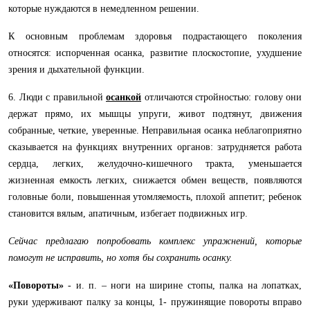
которые нуждаются в немедленном решении.
К основным проблемам здоровья подрастающего поколения
относятся: испорченная осанка, развитие плоскостопие, ухудшение
зрения и дыхательной функции.
6. Люди с правильной
осанкой
отличаются стройностью: голову они
держат прямо, их мышцы упруги, живот подтянут, движения
собранные, четкие, уверенные. Неправильная осанка неблагоприятно
сказывается на функциях внутренних органов: затрудняется работа
сердца, легких, желудочно-кишечного тракта, уменьшается
жизненная емкость легких, снижается обмен веществ, появляются
головные боли, повышенная утомляемость, плохой аппетит; ребенок
становится вялым, апатичным, избегает подвижных игр.
Сейчас предлагаю попробовать комплекс упражнений, которые
помогут не исправить, но хотя бы сохранить осанку.
«Повороты»
- и. п. – ноги на ширине стопы, палка на лопатках,
руки удерживают палку за концы, 1- пружинящие повороты вправо