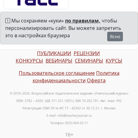
Мы сохраняем «куки»
по правилам,
чтобы
персонализировать сайт. Вы можете запретить
это в настройках браузера
Ясно
ПУБЛИКАЦИИ
РЕЦЕНЗИИ
КОНКУРСЫ
ВЕБИНАРЫ
СЕМИНАРЫ
КУРСЫ
Пользовательское соглашение
Политика
конфиденциальности
Оферта
© 2010–2026, Всероссийское педагогическое издание «Учительский журнал»
ISSN: 2782 – 4209, УДК 371.321.1(051), ББК 74.202.701, Авт. знак: У92
Регистрация СМИ ЭЛ № ФС 77 – 82562 от 30.12.21, г. Москва
E-mail: info@teacherjournal.ru
Телефон: (925) 664-32-11
16+