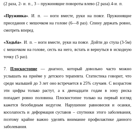
(2 раза, 2- и. п., 3 – пружинящие повороты влево (2 раза).4-и. п.
«Пружинка»
. И. п. — ноги вместе, руки на поясе. Пружинящие
приседания с мешочком на голове (6—8 раз). Спину держать ровно,
смотреть вперед.
«Ходьба»
. И. п. – ноги вместе, руки на поясе. Дойти до стула (3-5м)
с мешочком на голове, сесть на него, встать и вернуться в исходную
точку (5 раз).
7.
Плоскостопие
— диагноз, который довольно часто можно
услышать на приёме у детского терапевта. Статистика говорит, что
среди малышей до 3 лет оно встречается в 25% случаев. С возрастом
эти цифры только растут, а к двенадцати годам в зону риска
попадает ровно половина. Плоскостопие только на первый взгляд
кажется безобидным недугом. Нарушение равновесия и осанки,
косолапость и деформация суставов – спутники этого заболевания,
поэтому крайне важно уделять внимание профилактике данного
заболевания.