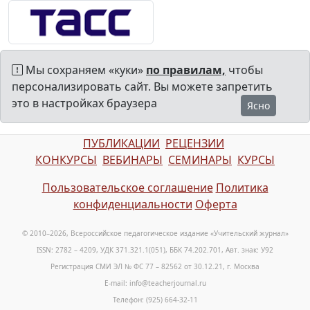
Мы сохраняем «куки»
по правилам,
чтобы
персонализировать сайт. Вы можете запретить
это в настройках браузера
Ясно
ПУБЛИКАЦИИ
РЕЦЕНЗИИ
КОНКУРСЫ
ВЕБИНАРЫ
СЕМИНАРЫ
КУРСЫ
Пользовательское соглашение
Политика
конфиденциальности
Оферта
© 2010–2026, Всероссийское педагогическое издание «Учительский журнал»
ISSN: 2782 – 4209, УДК 371.321.1(051), ББК 74.202.701, Авт. знак: У92
Регистрация СМИ ЭЛ № ФС 77 – 82562 от 30.12.21, г. Москва
E-mail: info@teacherjournal.ru
Телефон: (925) 664-32-11