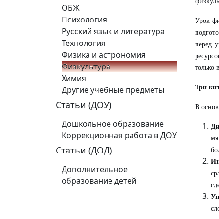
физкуль
ОБЖ
Психология
Урок фи
Русский язык и литература
подгото
Технология
перед у
Физика и астрономия
ресурсо
Физкультура
только 
Химия
Три ки
Другие учебные предметы
Статьи (ДОУ)
В основ
Дошкольное образование
Ди
Коррекционная работа в ДОУ
мя
Статьи (ДОД)
бо
Ин
Дополнительное
ср
образование детей
сд
Ун
сл