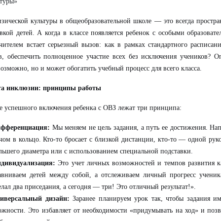
туры»
зической культуры в общеобразовательной школе — это всегда простра
вкой детей. А когда в классе появляется ребенок с особыми образоват
чителем встает серьезный вызов: как в рамках стандартного расписан
в, обеспечить полноценное участие всех без исключения учеников? О
возможно, но и может обогатить учебный процесс для всего класса.
та инклюзии: принципы работы
е успешного включения ребенка с ОВЗ лежат три принципа:
фференциация:
Мы меняем не цель задания, а путь ее достижения. На
чом в кольцо. Кто-то бросает с близкой дистанции, кто-то — одной руко
льшего диаметра или с использованием специальной подставки.
дивидуализация:
Это учет личных возможностей и темпов развития к
авниваем детей между собой, а отслеживаем личный прогресс учени
елал два приседания, а сегодня — три! Это отличный результат!».
иверсальный дизайн:
Заранее планируем урок так, чтобы задания им
ожности. Это избавляет от необходимости «придумывать на ход» и поз