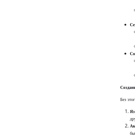
Се
Со
Создан
Без это
Яз
др
Ак
бы