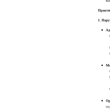
вы
Практи
1. Нар
Ад
Мо
Ор
от