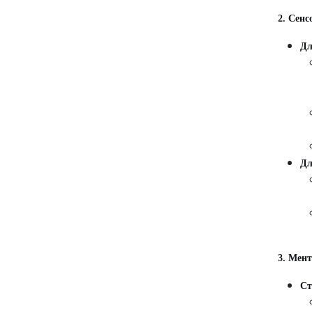
2. Сен
Дл
Дл
3. Мен
Ст