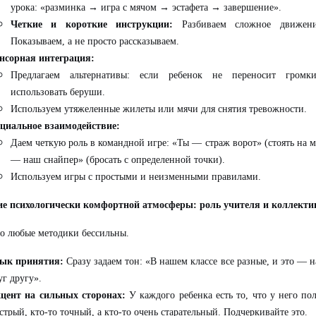
урока: «разминка → игра с мячом → эстафета → завершение».
Четкие и короткие инструкции:
Разбиваем сложное движени
Показываем, а не просто рассказываем.
нсорная интеграция:
Предлагаем альтернативы: если ребенок не переносит громки
использовать беруши.
Используем утяжеленные жилеты или мячи для снятия тревожности.
циальное взаимодействие:
Даем четкую роль в командной игре: «Ты — страж ворот» (стоять на м
— наш снайпер» (бросать с определенной точки).
Используем игры с простыми и неизменными правилами.
ие психологически комфортной атмосферы: роль учителя и коллекти
го любые методики бессильны.
ык принятия:
Сразу задаем тон: «В нашем классе все разные, и это — 
уг другу».
цент на сильных сторонах:
У каждого ребенка есть то, что у него пол
стрый, кто-то точный, а кто-то очень старательный. Подчеркивайте это.