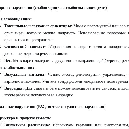
сорные нарушения (слабовидящие и слабослышащие дети)
я слабовидящих:
Тактильные и звуковые ориентиры:
Мячи с погремушкой или звоно
ориентиры, которые можно нащупать. Использование голосовых 
ориентации в пространстве.
Физический контакт:
Упражнения в паре с зрячим напарником,
движение, держа за руку или локоть.
Бег:
Бег в паре с лидером за руку или по направляющей (веревке, рези
я слабослышащих:
Визуальные сигналы:
Четкие жесты, демонстрация упражнения, и
карточек и табличек. Учитель всегда должен находиться в поле зрения
Вибрация:
Для старта в беге можно использовать не свисток, а хлоп
чтобы ребенок почувствовал вибрацию.
тальные нарушения (РАС, интеллектуальные нарушения)
руктура и предсказуемость:
Визуальное расписание:
Используем картинки или пиктограммы,