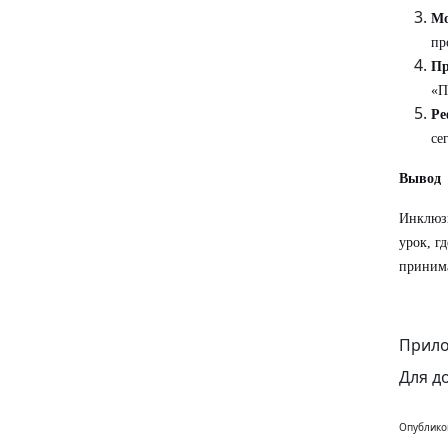
Мо
пр
Пр
«П
Ре
се
Вывод
Инклюз
урок, г
принима
Прило
Для д
Опублико