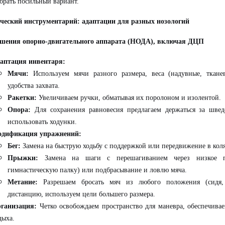
брать посильный вариант.
ческий инструментарий: адаптации для разных нозологий
ушения опорно-двигательного аппарата (НОДА), включая ДЦП
аптация инвентаря:
Мячи:
Используем мячи разного размера, веса (надувные, ткане
удобства захвата.
Ракетки:
Увеличиваем ручки, обматывая их поролоном и изолентой.
Опора:
Для сохранения равновесия предлагаем держаться за швед
использовать ходунки.
дификация упражнений:
Бег:
Замена на быструю ходьбу с поддержкой или передвижение в кол
Прыжки:
Замена на шаги с перешагиванием через низкое пре
гимнастическую палку) или подбрасывание и ловлю мяча.
Метание:
Разрешаем бросать мяч из любого положения (сидя, 
дистанцию, используем цели большего размера.
ганизация:
Четко освобождаем пространство для маневра, обеспечива
дыха.