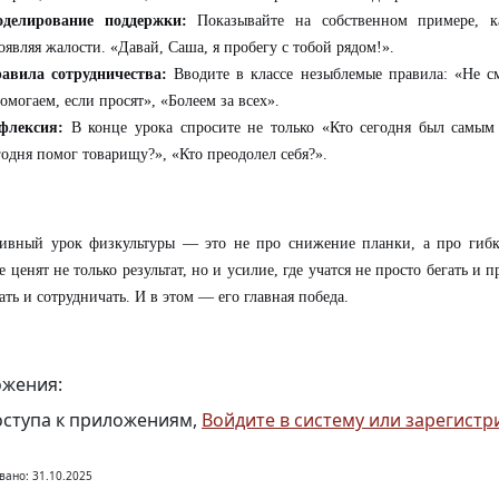
делирование поддержки:
Показывайте на собственном примере, 
оявляя жалости. «Давай, Саша, я пробегу с тобой рядом!».
авила сотрудничества:
Вводите в классе незыблемые правила: «Не с
омогаем, если просят», «Болеем за всех».
флексия:
В конце урока спросите не только «Кто сегодня был самым
годня помог товарищу?», «Кто преодолел себя?».
ивный урок физкультуры — это не про снижение планки, а про гибко
де ценят не только результат, но и усилие, где учатся не просто бегать и 
ть и сотрудничать. И в этом — его главная победа.
жения:
оступа к приложениям,
Войдите в систему или зарегистр
вано: 31.10.2025