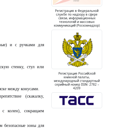
Регистрация в Федеральной
службе по надзору в сфере
связи, информационных
технологий и массовых
коммуникаций (Роскомнадзор)
вые) и с ручками для
скую стенку, стул или
Регистрация Российской
книжной палаты,
международный стандартный
серийный номер ISSN: 2782 –
4209
яске между конусами.
пятствие (скакалку,
с колен), сокращаем
ем безопасные зоны для