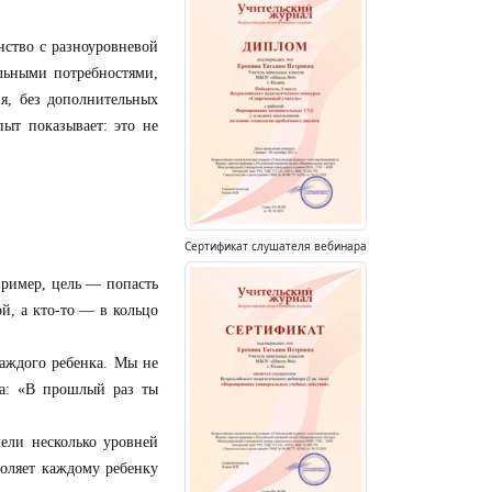
нство с разноуровневой
ельными потребностями,
ия, без дополнительных
пыт показывает: это не
Сертификат слушателя вебинара
пример, цель — попасть
й, а кто-то — в кольцо
аждого ребенка. Мы не
ка: «В прошлый раз ты
ели несколько уровней
воляет каждому ребенку