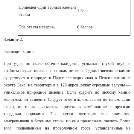
Приведен один верный элемент
1 балл
ответа
Оба ответа неверны
0 баллов
Задание 2.
Звенящие камни.
При ударе по скале обычно ожидаешь услышать глухой звук, в
крайнем случаи щелчок, но никак не звон. Однако звенящие камни
существуют в природе: в Парке звенящих скал в Пенсильвании, в
округе Бакс, на территории в 128 акров лежат огромные валуны —
уникальное природное явление. Если ударить по любому камню
молотком, он зазвенит. Следует отметить, что звенят не только сами
скалы, но и их фрагменты; причем, в комбинациях с другими
твердыми породами. Так, куски звенящих скал намертво
замуровывали в бетонные стены, но они продолжали звенеть. Более
того, подвешенные на проволочном тросе, установленные на