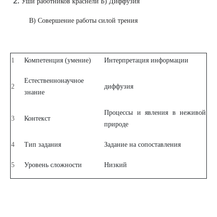
Уши работников краснели Б) Диффузия
В) Совершение работы силой трения
1
Компетенция (умение)
Интерпретация информации
Естественнонаучное
2
диффузия
знание
Процессы и явления в неживой
3
Контекст
природе
4
Тип задания
Задание на сопоставления
5
Уровень сложности
Низкий