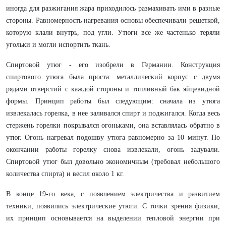
иногда для разжигания жара приходилось размахивать ими в разные
стороны. Равномерность нагревания основы обеспечивали решеткой,
которую клали внутрь, под угли. Утюги все же частенько теряли
угольки и могли испортить ткань.
Спиртовой утюг - его изобрели в Германии. Конструкция
спиртового утюга была проста: металлический корпус с двумя
рядами отверстий с каждой стороны и топливный бак яйцевидной
формы. Принцип работы был следующим: сначала из утюга
извлекалась горелка, в нее заливался спирт и поджигaлся. Когда весь
стержень горелки покрывался огоньками, она вставлялась обратно в
утюг. Огонь нагревал подошву утюга равномерно за 10 минут. По
окончании работы горелку снова извлекали, огонь задували.
Спиртовой утюг был довольно экономичным (требовал небольшого
количества спирта) и весил около 1 кг.
В конце 19-го века, с появлением электричества и развитием
техники, появились электрические утюги. С точки зрения физики,
их принцип основывается на выделении тепловой энергии при