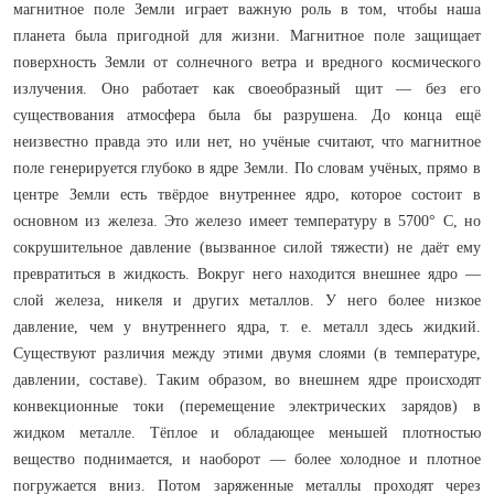
магнитное поле Земли играет важную роль в том, чтобы наша
планета была пригодной для жизни. Магнитное поле защищает
поверхность Земли от солнечного ветра и вредного космического
излучения. Оно работает как своеобразный щит — без его
существования атмосфера была бы разрушена. До конца ещё
неизвестно правда это или нет, но учёные считают, что магнитное
поле генерируется глубоко в ядре Земли. По словам учёных, прямо в
центре Земли есть твёрдое внутреннее ядро, которое состоит в
основном из железа. Это железо имеет температуру в 5700° С, но
сокрушительное давление (вызванное силой тяжести) не даёт ему
превратиться в жидкость. Вокруг него находится внешнее ядро —
слой железа, никеля и других металлов. У него более низкое
давление, чем у внутреннего ядра, т. е. металл здесь жидкий.
Существуют различия между этими двумя слоями (в температуре,
давлении, составе). Таким образом, во внешнем ядре происходят
конвекционные токи (перемещение электрических зарядов) в
жидком металле. Тёплое и обладающее меньшей плотностью
вещество поднимается, и наоборот — более холодное и плотное
погружается вниз. Потом заряженные металлы проходят через