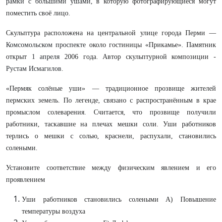
рамки с большими ушами,
в которую фотографирующиеся могут
поместить своё лицо.
Скульптура расположена на центральной улице города Перми —
Комсомольском проспекте
около гостиницы «Прикамье». Памятник
открыт
1 апреля
2006 года. Автор скульптурной композиции -
Рустам Исмагилов.
«Пермяк солёные уши» — традиционное прозвище жителей
пермских земель. По легенде, связано с распространённым в крае
промыслом солеварения. Считается, что прозвище получили
работники, таскавшие на плечах мешки соли. Уши работников
терлись о мешки с солью, краснели, распухали, становились
солеными.
Установите соответствие между физическим явлением и его
проявлением
Уши работников становились солеными А) Повышение
температуры воздуха