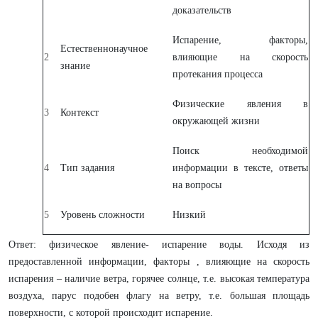
доказательств
Испарение, факторы,
Естественнонаучное
2
влияющие на скорость
знание
протекания процесса
Физические явления в
3
Контекст
окружающей жизни
Поиск необходимой
4
Тип задания
информации в тексте, ответы
на вопросы
5
Уровень сложности
Низкий
Ответ: физическое явление- испарение воды. Исходя из
предоставленной информации, факторы , влияющие на скорость
испарения – наличие ветра, горячее солнце, т.е. высокая температура
воздуха, парус подобен флагу на ветру, т.е. большая площадь
поверхности, с которой происходит испарение.