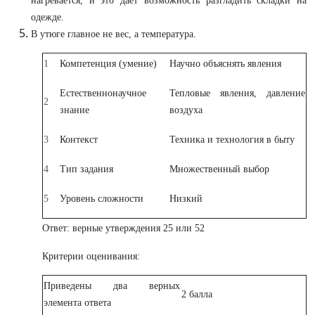
нагревается, и это дает возможность разгладить складки на
одежде.
В утюге главное не вес, а температура.
1
Компетенция (умение)
Научно объяснять явления
Естественнонаучное
Тепловые явления, давление
2
знание
воздуха
3
Контекст
Техника и технология в быту
4
Тип задания
Множественный выбор
5
Уровень сложности
Низкий
Ответ: верные утверждения 25 или 52
Критерии оценивания:
Приведены два верных
2 балла
элемента ответа