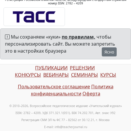
номер ISSN: 2782 – 4209
Мы сохраняем «куки»
по правилам,
чтобы
персонализировать сайт. Вы можете запретить
это в настройках браузера
Ясно
ПУБЛИКАЦИИ
РЕЦЕНЗИИ
КОНКУРСЫ
ВЕБИНАРЫ
СЕМИНАРЫ
КУРСЫ
Пользовательское соглашение
Политика
конфиденциальности
Оферта
© 2010–2026, Всероссийское педагогическое издание «Учительский журнал»
ISSN: 2782 – 4209, УДК 371.321.1(051), ББК 74.202.701, Авт. знак: У92
Регистрация СМИ ЭЛ № ФС 77 – 82562 от 30.12.21, г. Москва
E-mail: info@teacherjournal.ru