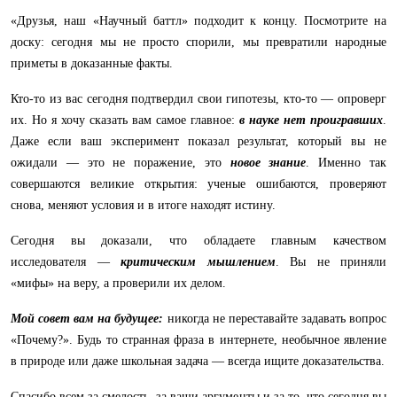
«Друзья, наш «Научный баттл» подходит к концу. Посмотрите на
доску: сегодня мы не просто спорили, мы превратили народные
приметы в доказанные факты.
Кто-то из вас сегодня подтвердил свои гипотезы, кто-то — опроверг
их. Но я хочу сказать вам самое главное:
в науке нет проигравших
.
Даже если ваш эксперимент показал результат, который вы не
ожидали — это не поражение, это
новое знание
. Именно так
совершаются великие открытия: ученые ошибаются, проверяют
снова, меняют условия и в итоге находят истину.
Сегодня вы доказали, что обладаете главным качеством
исследователя —
критическим мышлением
. Вы не приняли
«мифы» на веру, а проверили их делом.
Мой совет вам на будущее:
никогда не переставайте задавать вопрос
«Почему?». Будь то странная фраза в интернете, необычное явление
в природе или даже школьная задача — всегда ищите доказательства.
Спасибо всем за смелость, за ваши аргументы и за то, что сегодня вы