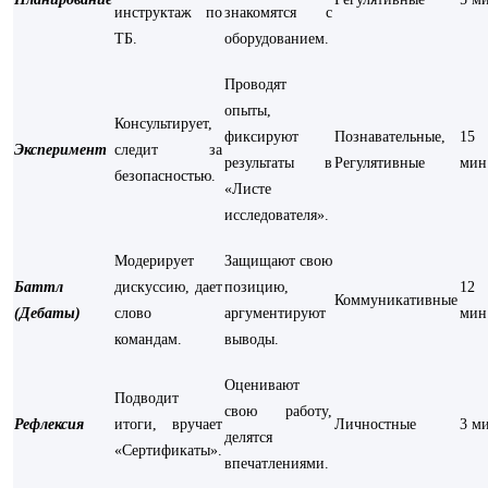
инструктаж по
знакомятся с
ТБ.
оборудованием.
Проводят
опыты,
Консультирует,
фиксируют
Познавательные,
15
Эксперимент
следит за
результаты в
Регулятивные
мин
безопасностью.
«Листе
исследователя».
Модерирует
Защищают свою
Баттл
дискуссию, дает
позицию,
12
Коммуникативные
(Дебаты)
слово
аргументируют
мин
командам.
выводы.
Оценивают
Подводит
свою работу,
Рефлексия
итоги, вручает
Личностные
3 м
делятся
«Сертификаты».
впечатлениями.