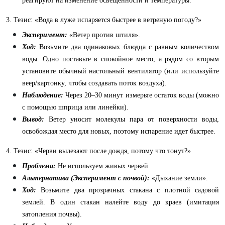
реагируют на изменение освещенности и температуры.
3. Тезис: «Вода в луже испаряется быстрее в ветреную погоду?»
Эксперимент:
«Ветер против штиля».
Ход:
Возьмите два одинаковых блюдца с равным количеством
воды. Одно поставьте в спокойное место, а рядом со вторым
установите обычный настольный вентилятор (или используйте
веер/картонку, чтобы создавать поток воздуха).
Наблюдение:
Через 20–30 минут измерьте остаток воды (можно
с помощью шприца или линейки).
Вывод:
Ветер уносит молекулы пара от поверхности воды,
освобождая место для новых, поэтому испарение идет быстрее.
4. Тезис: «Черви вылезают после дождя, потому что тонут?»
Проблема:
Не используем живых червей.
Альтернатива (Эксперимент с почвой):
«Дыхание земли».
Ход:
Возьмите два прозрачных стакана с плотной садовой
землей. В один стакан налейте воду до краев (имитация
затопления почвы).