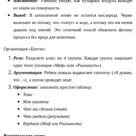
Наблюдение:
Ученики увидят, как пузырьки воздуха выходят
из земли на поверхность.
Вывод:
В затопленной почве не остается кислорода. Черви
вылезают не потому, что «тонут» в воде, а потому что им нечем
дышать под землей. Это отличный способ объяснить физику
процесса без вреда для животных.
Организация «Баттла»:
Роли:
Разделите класс на 4 группы. Каждая группа защищает
один тезис (позиция «Миф» или «Реальность»).
Аргументация:
Ребята сначала выдвигают гипотезу («Я думаю,
что...»), а потом проводят опыт.
Оформление:
заполнить простую таблицу:
Тезис
Моя гипотеза
Что мы сделали (опыт)
Что увидели (результат)
Вердикт (Миф или Реальность)
Вступительное слово: