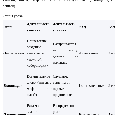
записи).
Этапы урока
Деятельность
Деятельность
Этап
УУД
Вре
учителя
ученика
Приветствие,
Настраиваются
создание
на работу,
Орг. момент
атмосферы
Личностные
2 м
делятся на
«научной
команды.
лаборатории».
Вступительное
Слушают,
слово (интрига:
выдвигают
Мотивация
Познавательные
3 м
миф или
первые
факт?).
предположения.
Раздача
Распределяют
заданий,
роли,
Планирование
Регулятивные
5 м