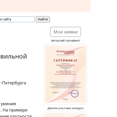
Мои заявки
Авторский сертификат
авильной
т-Петербурга
 умения
Диплом участника конкурса
с. На примере
ения плотности