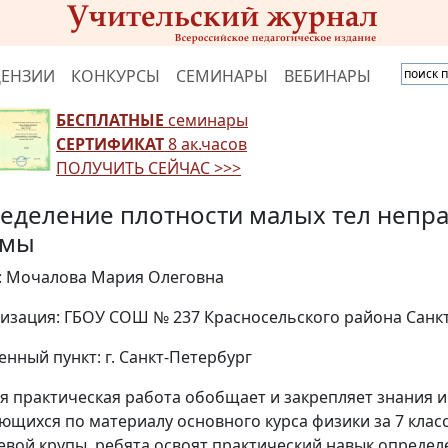
ЦЕНЗИИ
КОНКУРСЫ
СЕМИНАРЫ
ВЕБИНАРЫ
БЕСПЛАТНЫЕ
семинары
СЕРТИФИКАТ
8 ак.часов
ПОЛУЧИТЬ СЕЙЧАС >>>
еделение плотности малых тел непр
рмы
: Мочалова Мария Олеговна
изация: ГБОУ СОШ № 237 Красносельского района Санк
енный пункт: г. Санкт-Петербург
я практическая работа обобщает и закрепляет знания и
ющихся по материалу основного курса физики за 7 клас
евой крупы, ребята освоят практический навык определ