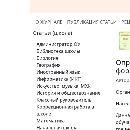
О ЖУРНАЛЕ
ПУБЛИКАЦИЯ СТАТЬИ
РЕ
Статьи (школа)
Администратор ОУ
Библиотека школы
Биология
Опр
География
фо
Иностранный язык
Информатика (ИКТ)
Автор
Искусство, музыка, МХК
Орган
История и обществознание
Классный руководитель
Насел
Коррекционная работа в
школе
Данна
Математика
обуча
Начальная школа
гречн